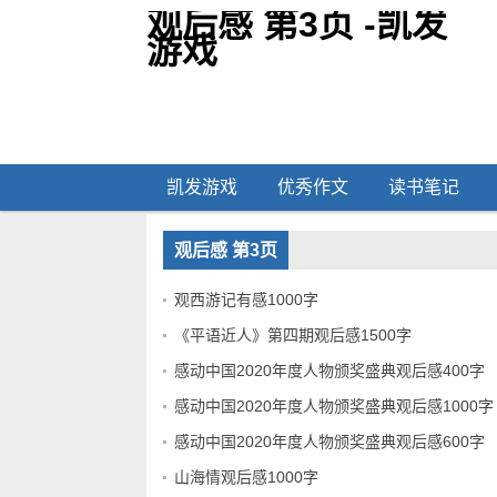
观后感 第3页 -凯发
游戏
凯发游戏
优秀作文
读书笔记
观后感 第3页
观西游记有感1000字
《平语近人》第四期观后感1500字
感动中国2020年度人物颁奖盛典观后感400字
感动中国2020年度人物颁奖盛典观后感1000字
感动中国2020年度人物颁奖盛典观后感600字
山海情观后感1000字