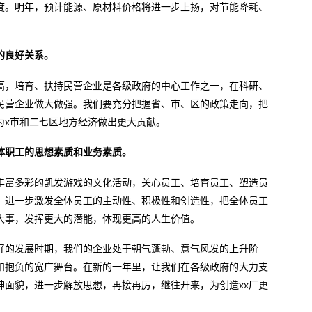
度。明年，预计能源、原材料价格将进一步上扬，对节能降耗、
的良好关系。
高，培育、扶持民营企业是各级政府的中心工作之一，在科研、
民营企业做大做强。我们要充分把握省、市、区的政策走向，把
为x市和二七区地方经济做出更大贡献。
体职工的思想素质和业务素质。
丰富多彩的凯发游戏的文化活动，关心员工、培育员工、塑造员
，进一步激发全体员工的主动性、积极性和创造性，把全体员工
大事，发挥更大的潜能，体现更高的人生价值。
好的发展时期，我们的企业处于朝气蓬勃、意气风发的上升阶
和抱负的宽广舞台。在新的一年里，让我们在各级政府的大力支
神面貌，进一步解放思想，再接再厉，继往开来，为创造xx厂更