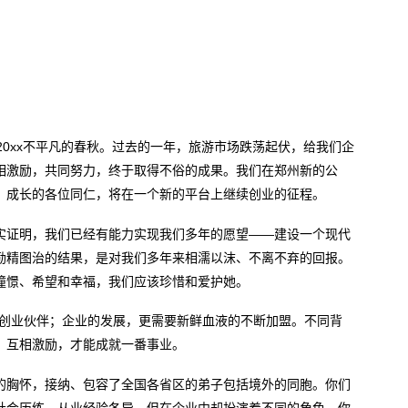
20xx不平凡的春秋。过去的一年，旅游市场跌荡起伏，给我们企
相激励，共同努力，终于取得不俗的成果。我们在郑州新的公
、成长的各位同仁，将在一个新的平台上继续创业的征程。
实证明，我们已经有能力实现我们多年的愿望——建设一个现代
励精图治的结果，是对我们多年来相濡以沫、不离不弃的回报。
憧憬、希望和幸福，我们应该珍惜和爱护她。
`创业伙伴；企业的发展，更需要新鲜血液的不断加盟。不同背
、互相激励，才能成就一番事业。
的胸怀，接纳、包容了全国各省区的弟子包括境外的同胞。你们
社会历练、从业经验各异，但在企业中却扮演着不同的角色，你