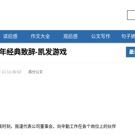
读后感
作文大全
观后感
公文写作
句子
年经典致辞-凯发游戏
最
-11 11:30:02
高分公文
美时刻，我谨代表公司董事会，向辛勤工作在各个岗位上的伙伴