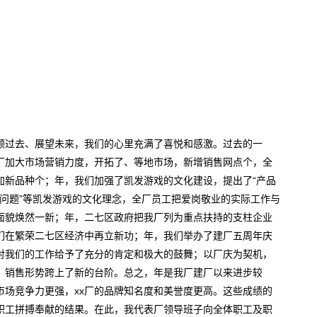
顾过去、展望未来，我们的心里充满了喜悦和感激。过去的一
我厂加大市场营销力度，开拓了、等地市场，新增销售网点个，全
加新品种个；年，我们加强了凯发游戏的文化建设，提出了“产品
道德问题”等凯发游戏的文化理念，全厂员工把爱岗敬业的实际工作与
面貌焕然一新；年，二七区政府把我厂列为重点扶持的支柱企业
们在繁荣二七区经济中再立新功；年，我们举办了建厂五周年庆
对我们的工作给予了充分的肯定和极大的鼓舞；以厂庆为契机，
、销售形势跨上了新的台阶。总之，年是我厂建厂以来进步较
市场竞争力更强，xx厂的品牌知名度和美誉度更高。这些成绩的
职工拼搏奉献的结果。在此，我代表厂领导班子向全体职工及职