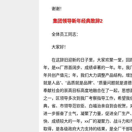
谢谢！
集团领导新年经典致辞2
全体员工同志：
大家好！
在这辞旧迎新的日子里，大家欢聚一堂，回
年，是xx厂昂首阔步、成绩卓著的一年。年，
年共创产值元；年，我们大力调整产品结构，增
就是人品”、“品质就是品牌”、“质量问题就是
奉献社会的崇高目标高度地融合在了一起，思想
之一，区领导多次到我厂考察指导工作，希望我
典，省、市领导范钦臣、白福治亲自到会祝贺，
进一步振奋了士气，凝聚了力量，促进全厂生产
快、成绩较大的一年，xx厂的凝聚力、战斗力和
取得，是各级政府大力支持的结果，是全厂干部