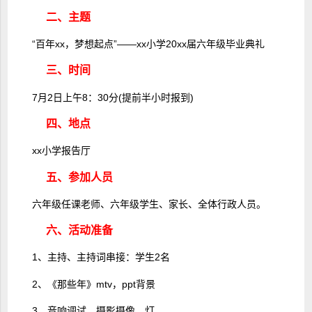
二、主题
“百年xx，梦想起点”――xx小学20xx届六年级毕业典礼
三、时间
7月2日上午8：30分(提前半小时报到)
四、地点
xx小学报告厅
五、参加人员
六年级任课老师、六年级学生、家长、全体行政人员。
六、活动准备
1、主持、主持词串接：学生2名
2、《那些年》mtv，ppt背景
3、音响调试、摄影摄像、灯