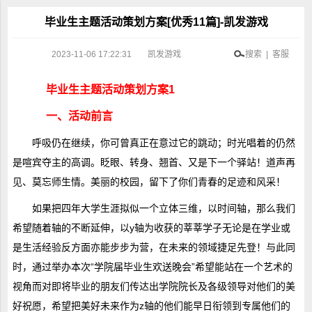
毕业生主题活动策划方案[优秀11篇]-凯发游戏
2023-11-06 17:22:31
凯发游戏
搜索 | 客服
毕业生主题活动策划方案1
一、活动前言
呼吸仍在继续，你可曾真正在意过它的跳动；时光唱着的仍然
是喧宾夺主的高调。眨眼、转身、翘首、又是下一个驿站！道声再
见、莫忘师生情。美丽的校园，留下了你们青春的足迹和风采！
如果把四年大学生涯拟似一个立体三维，以时间轴，那么我们
希望随着轴的不断延伸，以y轴为收获的莘莘学子无论是在学业或
是生活经验反方面亦能步步为营，在未来的领域捷足先登！与此同
时，通过举办本次“学院届毕业生欢送晚会”希望能站在一个艺术的
视角而对即将毕业的朋友们传达出学院院长及各级领导对他们的美
好祝愿，希望把美好未来作为z轴的他们能早日衔领到专属他们的