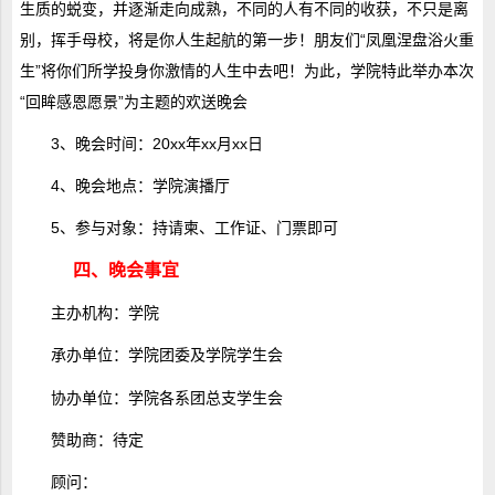
生质的蜕变，并逐渐走向成熟，不同的人有不同的收获，不只是离
别，挥手母校，将是你人生起航的第一步！朋友们“凤凰涅盘浴火重
生”将你们所学投身你激情的人生中去吧！为此，学院特此举办本次
“回眸感恩愿景”为主题的欢送晚会
3、晚会时间：20xx年xx月xx日
4、晚会地点：学院演播厅
5、参与对象：持请柬、工作证、门票即可
四、晚会事宜
主办机构：学院
承办单位：学院团委及学院学生会
协办单位：学院各系团总支学生会
赞助商：待定
顾问：