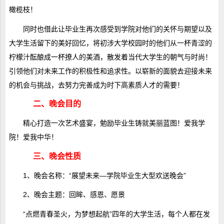
橄榄枝！
同时也借此让毕业生再次感受到学院对他们的关怀与期望以及
大学生活留下的美好回忆，将初涉大学校园时的他们从一杯青涩的
柠檬汁酝酿成一杯撩人的美酒，散发着当代大学生的朝气与时尚！
引领他们对未来工作的积极性和追求性。以崭新的面貌去迎接未来
的机会与挑战，去努力完善成为时下高素质人才的需要！
二、晚会目的
精心打造一次艺术盛宴，勉励毕业生铸就美丽蓝图！爱我学
院！爱我中华！
三、晚会性质
1、晚会名称：“展望未来―学院毕业生大型欢送晚会”
2、晚会主题：回眸、感恩、愿景
“点燃青春圣火，为梦想起航”四年的大学生活，每个人都在发