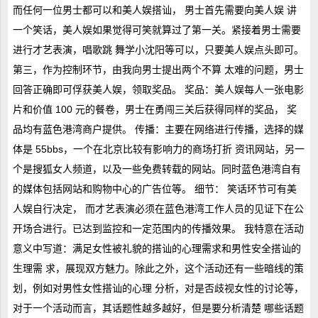
而任何一位男士都可以和美人娱搭讪， 男士首先需要向美人娱 讲
一个笑话，美人娱如果觉得可笑就算过了第一关。紧接着男士需要
进行才艺表演，唱歌跳 舞学小沈阳等可以，只要美人娱点头即可。
第三，作为控制环节，由我向男士提出两个不算 太难的问题，男士
回答正确即可俘获美人娱，领取奖品。 奖品：美人娱每人一张电影
片和价值 100 元的餐卷，男士在勇闯三关后获得同样的奖品， 奖
品均有蓝色港湾商户提供。 传播：主要在网络进行传播，选择的媒
体是 55bbs，一个在北京比较有影响力的商场打折 资讯网站，另一
个是搜狐女人频道，以及一些免费转载的网站。同时蓝色港湾自有
的媒体包括网站和购物中心的广告位等。 细节： 笑话环节可有美
人娱自行决定， 而才艺表演必须在蓝色港湾工作人员的见证下在公
开场合进行。已达到监控和一定范围内的传播效果。 我特意在活动
意义中写道：满足女性被礼貌的搭讪的心理需求和男性安全搭讪的
生理需 求，展现双方魅力。除此之外，这个活动还有一些暗线的策
划，例如对男性女性搭讪的心理 分析，对是否歧视女性的讨论等，
对于一个活动而言，其话题性越多越好，但是要分析清楚 哪些话题