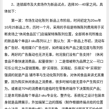
2、连锁超市及大卖场作为新品试点，选择30---40家之间。具
体如下：
第一波：市场生动化陈列 新品上市阶段，时间初定为20xx年
10月25新品上市，历时一个月，采用的手段是特殊陈列费用用于买
断卖场之“休闲食品区”门店端架特殊陈列位置，全部将本司所推出
的新品每个单品3 sku陈列以上！我认为：其一新品上市初，流动车
身广告好、电视媒介广告也好，如终端没有产品之能见度与陈列形
象，再好的广告轰动也无济无事，何况我们没有广告支持？（休闲
食品不像快速消费品，起量很快！）二是借被称为品牌之父---可口
可乐公司之3a营销策略，即“买得到、买得起、乐得买”中“买得到”
强调的就是产品 铺市率与生动化陈列形象，对休闲食品来讲尤其重
要，因为购买休闲食品之消费者，很多时候均是无意中产生购买行
为，或者说70%的消费者均是临时在零售终端作下决策购买产品；
三是本司新品每个单品3 sku专业化、整齐化、系统化之设计包装本
身就是品牌展示，外加端架二边的围板（制作根据终端点给的位置