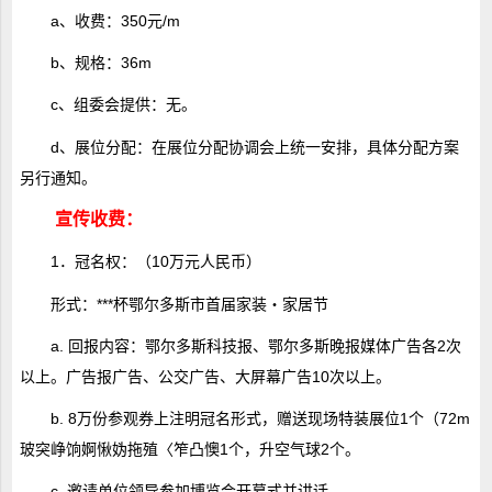
a、收费：350元/m
b、规格：36m
c、组委会提供：无。
d、展位分配：在展位分配协调会上统一安排，具体分配方案
另行通知。
宣传收费：
1．冠名权：（10万元人民币）
形式：***杯鄂尔多斯市首届家装・家居节
a. 回报内容：鄂尔多斯科技报、鄂尔多斯晚报媒体广告各2次
以上。广告报广告、公交广告、大屏幕广告10次以上。
b. 8万份参观券上注明冠名形式，赠送现场特装展位1个（72m
玻突峥饷婀愀妫拖殖〈笮凸懊1个，升空气球2个。
c. 邀请单位领导参加博览会开幕式并讲话。