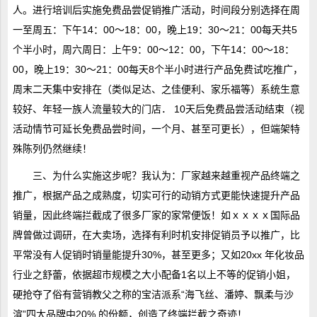
人。进行培训后实施免费品尝促销推广活动，时间段分别选择在周
一至周五：下午14：00～18：00，晚上19：30～21：00每天共5
个半小时，周六周日：上午9：00～12：00，下午14：00～18：
00，晚上19：30～21：00每天8个半小时进行产品免费试吃推广，
周末二天集中安排在（类似足达、之佳便利、家乐福等）系统生意
较好、年轻一族人流量较大的门店． 10天后免费品尝活动结束（视
活动情节可延长免费品尝时间，一个月、甚至可更长），但端架特
殊陈列仍然继续！
三、为什么实施这步呢？我认为：厂家越来越重视产品终端之
推广，根据产品之成熟度，切实可行的动销方式更能快速提升产品
销量，因此终端拦截成了很多厂家的家常便饭！如ｘｘｘｘ国际品
牌曾做过调研，在大卖场，选择有利时机安排促销员予以推广，比
平常没有人促销时销量能提升30%，甚至更多；又如20xx 年化妆品
行业之舒蕾，依据超市规模之大小配备1名以上不等的促销小姐，
硬抢夺了俗有营销教父之称的宝洁派系“海飞丝、潘婷、飘柔与沙
渲”四大品牌中20% 的份额，创造了终端拦截之奇迹！