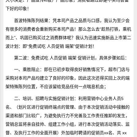
大小决定、产品宣传kt板）产品形象，消费者路过即是不买均会留
下好的印象！
首波特殊陈列结果：凭本司产品之品质与口感，我认为至少会
有很多的消费者会重新购买本司产品！那么怎么去“趁热打铁，乘机
而上”、巩固已购买过之消费群体呢？我认为迅速实施新品上市第二
波计划：即“免费试吃 人员促销 端架”促销计划！
第二波：免费试吃 人员促销 端架 促销计划，具体步骤如后：
一、乘胜阻止：即在已初步取得良好销售情况下，超市门店与
采购对本司产品均建立了良好的印象，因此这次还得买回上次的端
架特殊陈列位置，不应该留给竞品任何一点喘息机会；
二、培训、招聘与实施促销计划：利用营销中心业务人员5
名、（划片区进行促销终端点的管理、由于本次促销活动中接触的
渠道和部门比较广，为避免执行力不完善及工作责任推卸的发生，
营销总监将亲自挂帅、组建工作小组，进行本次促销活动落实、监
督、及执行工作的全面开展）外加临时聘请的促销员xx名、共 xx