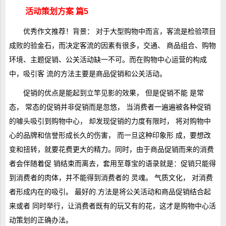
活动策划方案 篇5
优秀作文
推荐！背景： 对于大型购物中而言，客流是检验项目
成败的验金石，而决定客流的因素有很多，交通、 商品组合、购物
环境、主题促销、公关活动缺一不可。而在购物中心运营的构成
中，吸引客 流的方法主要是商品促销和公关活动。
促销的优点是能起到立竿见影的效果， 但是促销不能 是常
态， 常态的促销并非促销而是忽悠， 当消费者一遍遍被各种促销
的噱头吸引到购物中心， 却发现促销的力度有限时， 将对购物中
心的品牌和信誉形成长久的伤害， 而一旦这种印象形 成，要想改
变和扭转，就要花费更大的精力。同时，由于商品促销而来的消费
者会伴随着促 销结束而离去，套用至尊宝的语录就是：促销只能得
到消费者的肉体，并不能得到消费者的 灵魂。 气质文化， 对消费
者形成内在的吸引。 最好的.方法是将公关活动和商品促销结合起
来或者 同时举行，让消费者既有的玩又有的花，这才是购物中心活
动策划的正确办法。