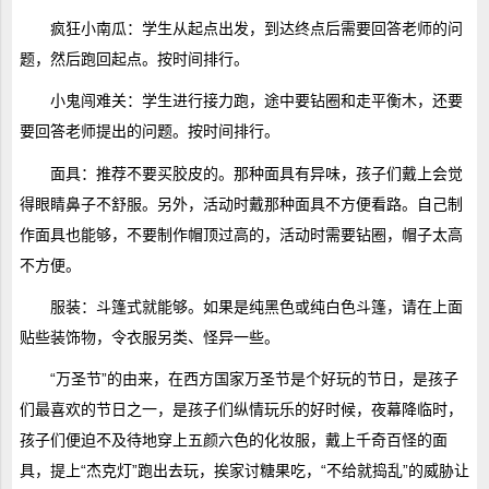
疯狂小南瓜：学生从起点出发，到达终点后需要回答老师的问
题，然后跑回起点。按时间排行。
小鬼闯难关：学生进行接力跑，途中要钻圈和走平衡木，还要
要回答老师提出的问题。按时间排行。
面具：推荐不要买胶皮的。那种面具有异味，孩子们戴上会觉
得眼睛鼻子不舒服。另外，活动时戴那种面具不方便看路。自己制
作面具也能够，不要制作帽顶过高的，活动时需要钻圈，帽子太高
不方便。
服装：斗篷式就能够。如果是纯黑色或纯白色斗篷，请在上面
贴些装饰物，令衣服另类、怪异一些。
“万圣节”的由来，在西方国家万圣节是个好玩的节日，是孩子
们最喜欢的节日之一，是孩子们纵情玩乐的好时候，夜幕降临时，
孩子们便迫不及待地穿上五颜六色的化妆服，戴上千奇百怪的面
具，提上“杰克灯”跑出去玩，挨家讨糖果吃，“不给就捣乱”的威胁让