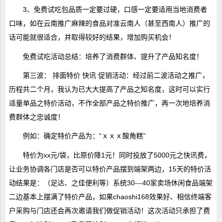
3、免费试吃包品质一定要过硬，口感一定要适用当地消费者
口味，如在云南推广麻辣的食品对准云南人（甚至西南人）推广的
话可能就很适合，并取得较好的结果，增加购买机会！
免费试吃活动总结：培养了消费群体、提升了产品知名度！
第三波： 排面特价 快讯 促销活动：经过前二波活动之推广，
历程共二个月，我认为已大大提高了产品之知名度，这时可以实行
适量单品之特价活动，不作全部产品之特价推广，再一次地培养消
费群体之忠诚度！
例如：确定特价产品为：“ｘｘｘ酸角糕”
特价为xx元/袋，比原价降1元！同时投放了5000元之快讯费，
让业务协调各门店是否可以特价产品摆到端架两边，15天的特价活
动结果是：（足达、之佳便利等）系统30---40家卖场休闲食品端架
二边基本上摆满了特价产品，如果chaoshi168效果好、相信终端客
户采购与门店还会再次邀请我们做促销活动！这次活动只承担了费