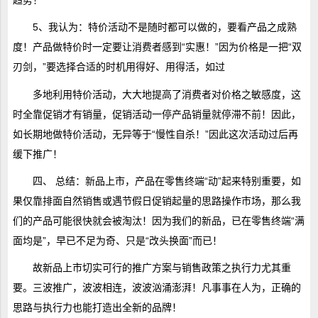
5、我认为：特价活动不是随时都可以做的，要看产品之成熟
度！产品做特价时一定要让消费者感到“实惠！”因为价格是一把“双
刃剑，”要选择合适的时机用得好、用得活，如过
多地利用特价活动，大大地提高了消费者对价格之敏感度，这
时全靠促销才有销量，促销活动一停产品销量就停滞不前！因此，
如长期地做特价活动，无异等于“慢性自杀！”因此这次活动过后再
缓下推广！
四、 总结：新品上市，产品在零售终端“动”起来特别重要，如
果仅靠排面自然销售或遇节假日促销起量的思路操作市场，那么我
们的产品可能很快就会被淘汰！因为我们的新品，已在零售终端“满
面均是”，早已不足为奇、只是“改头换面”而已！
故新品上市切实可行的推广方案与销售政策之执行力尤其重
要。三波推广，波波相连，波波汹涌澎湃！凡事事在人为，正确的
思路与执行力也能打造出全新的品牌！