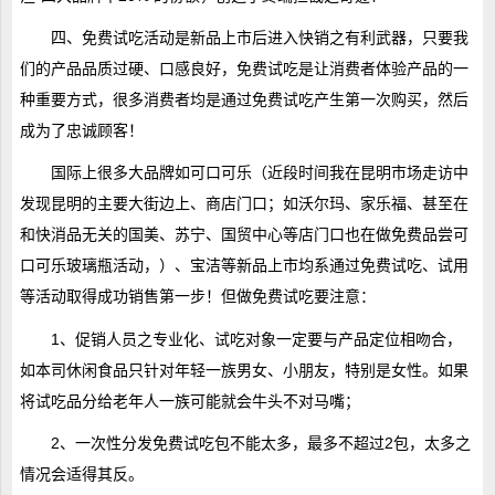
四、免费试吃活动是新品上市后进入快销之有利武器，只要我
们的产品品质过硬、口感良好，免费试吃是让消费者体验产品的一
种重要方式，很多消费者均是通过免费试吃产生第一次购买，然后
成为了忠诚顾客！
国际上很多大品牌如可口可乐（近段时间我在昆明市场走访中
发现昆明的主要大街边上、商店门口；如沃尔玛、家乐福、甚至在
和快消品无关的国美、苏宁、国贸中心等店门口也在做免费品尝可
口可乐玻璃瓶活动，）、宝洁等新品上市均系通过免费试吃、试用
等活动取得成功销售第一步！但做免费试吃要注意：
1、促销人员之专业化、试吃对象一定要与产品定位相吻合，
如本司休闲食品只针对年轻一族男女、小朋友，特别是女性。如果
将试吃品分给老年人一族可能就会牛头不对马嘴；
2、一次性分发免费试吃包不能太多，最多不超过2包，太多之
情况会适得其反。