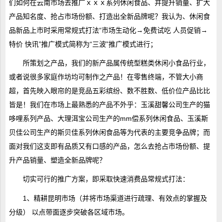
们如何在云南市场去推广ｘｘｘ系列休闲食品、并提升销量、扩大
产品知名度、抢占市场份额、打造出全新品牌呢？我认为、休闲食
品新品上市时采用常规式打法“市场生动化→免费试吃 人员促销→
特价 快讯”推广模式简称为“三波”推广模式进行；
所策划之产品，我们的新产品属传统型糕类休闲小食品行业，
或者说很多家庭作坊均可制作之产品！在零售终端，不管大小商
超，首先映入眼帘的是竞品五彩缤纷、数不胜数、低价位产品比比
皆是！我们在市场上最熟悉的产品不外乎：玉溪甜馨公司生产的猫
哆哩系列产品、大理洱宝公司生产的mm偿系列休闲食品、玉溪斯
贝佳公司生产的斯贝佳系列休闲食品等为代表的主要竞争品牌；而
面对我们这支即有品质又有口感的产品，怎么去抢占市场份额、提
升产品销量、塑造全新品牌呢？
切实可行的推广方案，即采取快速消费品常规式打法：
1、精耕昆明市场（并将市场渠道进行疏理、有效点的掌握及
分级） 以点带面逐步突破各区域市场。