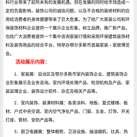
料行业带来了前所未有的发展机遇。但在发展的同时给市场造成一
定的负面影响，装饰公司的诚信问题，以及不合格的装修材料的应
用给消费者的身体健康带来了巨大危害。为了给广大家装公司和环
保装饰材料企业提供一个展示企业形象，树立品牌，推广新产品，
也给广大消费者提供一个集中咨询家装行情和采购环保建筑装饰材
料及装饰用品的综合平台，特举办鄂尔多斯市首届家装・家居博览
会。
活动展示内容：
1．家装展：自治区及鄂尔多斯市室内装饰企业、建筑装饰企
业形象展示及业务咨询。室内环境处理产品、检测机构及产品、家
装监理企业、装饰设计软件、杂志及相关产品等。
2．室内装饰、装潢材料展：各类涂料、地板、复式楼梯、板
材、户式中央空调、室内空气净化产品、门窗、五金、灯饰、开关
灯座、管材、安防产品等。
3、厨卫电器展：整体橱柜、卫浴设施、抽油烟机、灶具、热