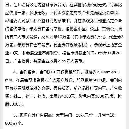
日，在此段有效期内签订家装合同，在其他家装公司无效。每套房
屋仅用一张，多张无效。此代金券指定有效企业先向组委会申请，
经组委会同意后独立签订兑现承诺书，并在参观券上刊登指定企业
的咨询电话，参观券在各写字楼、各搂盘小区、公园、其他公共场
所有广大市民发送，总印刷量10万张（其中参观券8万张、代金券2
万张，参观券在会前发完，代金券在现场发送）。参观券上指定企
业20家，非参展企业不能刊登，报名申请截止时间20xx年11月20
日。广告收费：每家企业收费20xx元人民币。
4．会刊招商：会刊为16开铜板纸印刷，规格为210mm×285
mm，在展会现场免费向广大观众赠送，印刷数量5000册。会刊内
容为参展凯发游戏的介绍、家装知识、新产品推广等内容。广告收
费：封二、封三、封底、扉页各4000元，彩色内页3000元/版，跨
版6000元。
5．现场户外广告招商：大型拱门：20xx元/个，升空气球：
800元/个。