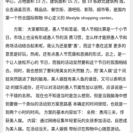
中心，占地面积 13 万，建筑面积 15 万，由 19 栋欧式建筑构 成，
业态涵盖百货、精品店、餐饮街、酒吧街、影院、超市等，是国内
第一个符合国际购物 中心定义的 lifestyle shopping center。
方案： 大家都知道，愚人节和圣诞、情人节相比算是一个小节
日，市场上也没有形成愚人节的消 费习惯，怎么样才能把愚人节和
商场活动结合起来呢，我认为还是要“愚”，而这个愚在这里 更多的
意思是好玩，热闹，还有点愚人节荒唐和恶搞的形式，总之，是一
个让人放松开心的 节日，而我的活动显然要和这个节日的氛围相结
合。同时，我也想到了要利用美女的天然魅 力，而“美人娱“这个词
就突然跳进了我的脑海，美人娱既有美人鱼的谐音，又可以表明活
动 的娱乐成份，还可以对活动的愚人节属性加以说明，应该说是一
个不错的名称。 现在也不知道当时是怎么想到，但是当我脑海中想
到要做一个类似的活动到方案思路基 本确定的时间很短，也就是一
到两个小时的时间。 方案的基本内容如下： 名称：勇闯三关，俘
获美人娱。 内容：通过网络征集年轻爱玩的女孩参加活动，自愿成
为美人娱。在活动当天，美人娱佩 带标识在购物中心随意游动。