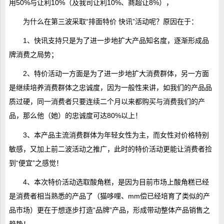
用50%与让利10%（及我司让利10%、商超让8%），
为什么在第三波采取“排面特价 快讯”活动呢？原因在于：
1、快讯支持只是为了进一步地扩大产品知名度，逐渐形成品
牌消费之局势；
2、特价活动一方面是为了进一步地扩大消费群体，另一方面
是继续培养消费群体之忠诚度，因为一般性来讲，如我们的产品品
质过硬，同一消费者只要连续二个月以来都购买与消费我们的产
品，那么他（她）的忠诚度可达80%以上！
3、本产品主流消费群体为年轻女性为主，而女性对价格特别
敏感，又加上前二波活动之推广，此时的特价活动更能让消费者捡
到“便宜”之感觉！
4、本次特价活动选取酸角糕，是因为目前市场上酸角糕已经
是消费者相当熟悉的产品了（猫哆哩、mm偿已经培育了类似的产
品市场）更在于想逐步打造“品牌”产品，形成带动整体产品销售之
趋势！