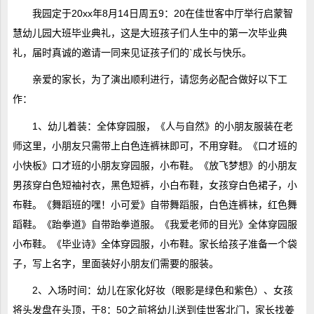
我园定于20xx年8月14日周五9：20在佳世客中厅举行启蒙智
慧幼儿园大班毕业典礼，这是大班孩子们人生中的第一次毕业典
礼，届时真诚的邀请一同来见证孩子们的`成长与快乐。
亲爱的家长，为了演出顺利进行，请您务必配合做好以下工
作：
1、幼儿着装：全体穿园服，《人与自然》的小朋友服装在老
师这里，小朋友只需带上白色连裤袜即可，不用穿鞋。《口才班的
小快板》口才班的小朋友穿园服，小布鞋。《放飞梦想》的小朋友
男孩穿白色短袖衬衣，黑色短裤，小白布鞋，女孩穿白色裙子，小
布鞋。《舞蹈班的嘿！小可爱》自带舞蹈服，白色连裤袜，红色舞
蹈鞋。《跆拳道》自带跆拳道服。《我爱老师的目光》全体穿园服
小布鞋。《毕业诗》全体穿园服，小布鞋。家长给孩子准备一个袋
子，写上名字，里面装好小朋友们需要的服装。
2、入场时间：幼儿在家化好妆（眼影是绿色和紫色）、女孩
将头发盘在头顶，于8：50之前将幼儿送到佳世客北门，家长找姜