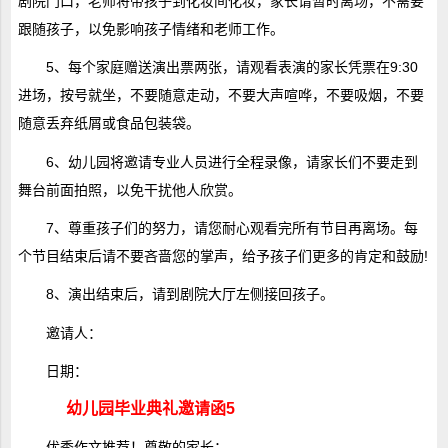
剧院门口，老师将带孩子到化妆间化妆，家长请暂时离场，不需要
跟随孩子，以免影响孩子情绪和老师工作。
5、每个家庭赠送演出票两张，请观看表演的家长凭票在9:30
进场，按号就坐，不要随意走动，不要大声喧哗，不要吸烟，不要
随意丢弃纸屑或食品包装袋。
6、幼儿园将邀请专业人员进行全程录像，请家长们不要走到
舞台前面拍照，以免干扰他人欣赏。
7、尊重孩子们的努力，请您耐心观看完所有节目再离场。每
个节目结束后请不要吝啬您的掌声，给予孩子们更多的肯定和鼓励!
8、演出结束后，请到剧院大厅左侧接回孩子。
邀请人：
日期：
幼儿园毕业典礼邀请函5
优秀作文
推荐！尊敬的家长：