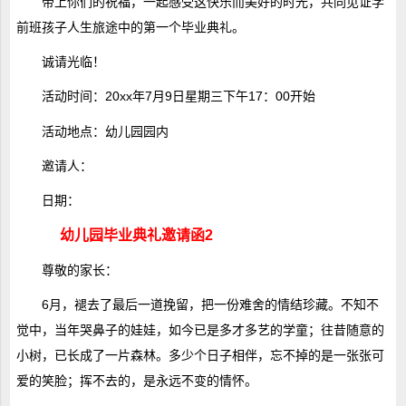
带上你们的祝福，一起感受这快乐而美好的时光，共同见证学
前班孩子人生旅途中的第一个毕业典礼。
诚请光临！
活动时间：20xx年7月9日星期三下午17：00开始
活动地点：幼儿园园内
邀请人：
日期：
幼儿园毕业典礼邀请函2
尊敬的家长：
6月，褪去了最后一道挽留，把一份难舍的情结珍藏。不知不
觉中，当年哭鼻子的娃娃，如今已是多才多艺的学童；往昔随意的
小树，已长成了一片森林。多少个日子相伴，忘不掉的是一张张可
爱的笑脸；挥不去的，是永远不变的情怀。