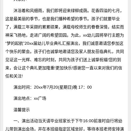
沐浴着和风细雨，我们即将迎来绿柳成荫。花香四溢的七月，
这是最美丽的季节，也是我们播种希望的季节。孩子们就要毕业
了，满载三年采撷的累累硕果，满载母校师生的眷眷深情，结实而
神采飞扬地，走进广阔的希望田园。为此，xx幼儿园将举行主题为
“梦的起航”20xx届幼儿毕业典礼汇报演出，我们诚意邀请您参加这
个快乐的聚会。孩子们也诚挚地邀请您及家人朋友莅临典礼，共同
见证这一光辉、难忘的时刻，共同为孩子们送上诚挚祝福!您的到
来，会让这个典礼更加隆重!更加快乐!感谢您一直以来对我们的信
任和关注!
演出时间：20xx年7月20(星期日)晚 17：00
演出地点：xx广场
温馨提示
一、演出活动当天请毕业班家长于下午16:00前准时自行将幼
儿带到演出会场，并在本班级指定区域坐好，等待本班老师安排演