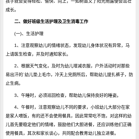
孩子就会变得轻松、愉快、向上，一如树苗又了阳光雨露便会茁壮
成长。
二、做好班级生活护理及卫生消毒工作
(一)、生活护理
1、注意观察幼儿的情绪状态，发现幼儿身体状况有异常，马
上请医生检查，并及时通知家长。
2、根据天气变化，及时为幼儿增减衣服，户外活动时对那些
易出汗的`幼儿垫上毛巾，冷天上完厕所后，帮助幼儿提扎裤子，防
止生病。
3、午睡时，必须巡回检查，帮助幼儿保持良好的睡姿。
4、午餐时，注意观察幼儿不同的要求，小班幼儿大部分在家
是家人喂饭，有的还不会使用餐具，因此常常吃不饱，对这样的幼
儿首先要稳定他们的情绪，鼓励他们大胆进餐，还应训练他们正确
使用餐具，其次和家长谈心，共同配合教育幼儿独立进餐。