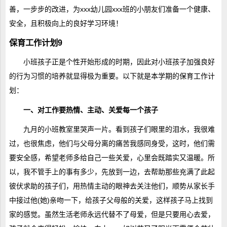
善，一步步的改进，为xxx幼儿园xxx班的小朋友们准备一个健康、
安全，且积极向上的良好学习环境！
保育工作计划9
小班孩子正是个性开始形成的时期，因此对小班孩子加强良好
的行为习惯的培养就显得极为重要。以下就是本学期的保育工作计
划：
一、对工作要热情、主动、关爱每一个孩子
九月的小班教室里哭声一片。看到孩子们眼里的泪水，我很难
过，也很焦虑，他们与父母分离的痛苦我感同身受，这时，他们需
要安全感，希望老师多给自己一些关爱，心里会既踏实又温暖。所
以，我不管手上的事有多少，先放到一边，去帮助那些充满了此起
彼伏求助的孩子们，用热情主动的眼神去关注他们，顺势从家长手
中接过他(她)亲吻一下，给孩子父母般的关爱，这样孩子马上找到
家的感觉。虽然生活老师永远代替不了母爱，但是只要用心去爱，