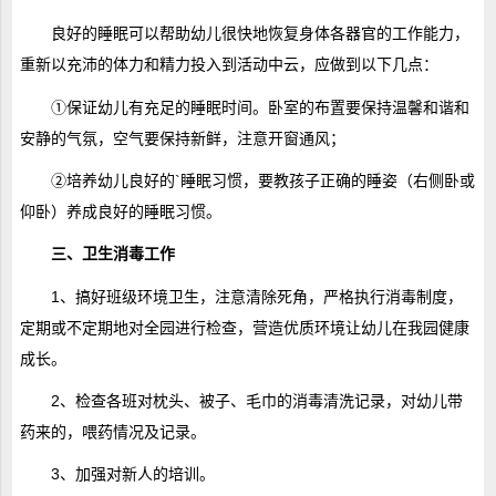
良好的睡眠可以帮助幼儿很快地恢复身体各器官的工作能力，
重新以充沛的体力和精力投入到活动中云，应做到以下几点：
①保证幼儿有充足的睡眠时间。卧室的布置要保持温馨和谐和
安静的气氛，空气要保持新鲜，注意开窗通风；
②培养幼儿良好的`睡眠习惯，要教孩子正确的睡姿（右侧卧或
仰卧）养成良好的睡眠习惯。
三、卫生消毒工作
1、搞好班级环境卫生，注意清除死角，严格执行消毒制度，
定期或不定期地对全园进行检查，营造优质环境让幼儿在我园健康
成长。
2、检查各班对枕头、被子、毛巾的消毒清洗记录，对幼儿带
药来的，喂药情况及记录。
3、加强对新人的培训。