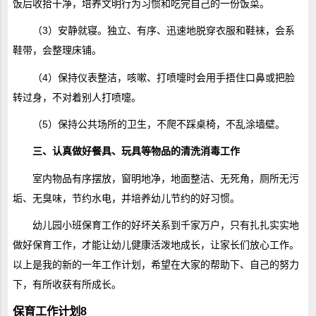
饭后收拾干净，培养文明行为习惯和吃完自己的一份饭菜。
（3）安静就寝。独立、有序、迅速地脱穿衣服和鞋袜，会系
鞋带，会整理床铺。
（4）保持仪表整洁，咳嗽、打喷嚏时会用手捂住口鼻或把脸
转过身，不对着别人打喷嚏。
（5）保持公共场所的卫生，不爬不踩桌椅，不乱涂墙壁。
三、认真做好餐具、玩具等物品的清洗消毒工作
室内物品有序摆放，窗明地净，地面整洁、无死角，厕所无污
垢、无臭味，节约水电，并培养幼儿节约的好习惯。
幼儿园小班保育工作的好坏关系到千家万户，只有扎扎实实地
做好保育工作，才能让幼儿健康活泼地成长，让家长们放心工作。
以上是我的新的一年工作计划，希望在大家的帮助下、自己的努力
下，有所收获有所成长。
保育工作计划8