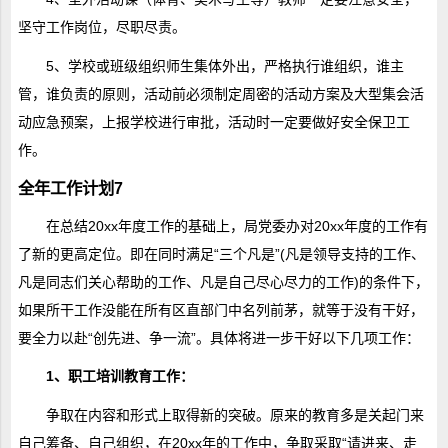
坚守工作岗位，尽职尽责。
5、学校或班级组织师生集体外出，严格执行谁组织，谁主
管，谁负责的原则，活动前必须制定周密的活动方案及大型集会活
动应急预案，上报学校进行审批，活动时一定要做好安全保卫工
作。
全年工作计划7
在总结20xx年度工作的基础上，局党委办对20xx年度的工作有
了新的更高定位。即在同时满足“三个凡是”(凡是领导支持的工作、
凡是同志们关心帮助的工作、凡是自己尽心尽力的工作)的条件下，
如果所干工作没能在所有区直部门中名列前茅，就等于没有干好，
要全力以赴“创先进、争一流”。具体将进一步干好以下几项工作：
1、职工培训教育工作：
争取在内容和形式上取得新的突破。原来的教育多是关起门来
自己筹备、自己组织，在20xx年的工作中，争取采取“请进来、走