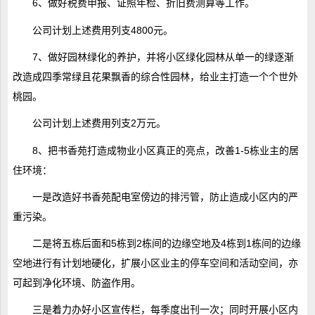
6、做好税费申报、证照年检、折旧费测算等工作。
公司计划上述费用列支4800元。
7、做好园林绿化的养护，并将小区绿化园林从单一的绿逐渐
改造成四季常绿且花果飘香的综合性园林，给业主打造一个个世外
桃园。
公司计划上述费用列支2万元。
8、把书香苑打造成物业小区真正的亮点，改善1-5栋业主的居
住环境：
一是改造好书香苑配电室傍边的排污管，防止造成小区内的严
重污染。
二是将五栋后面和5栋到2栋间的边缘空地及4栋到1栋间的边缘
空地进行有计划地硬化，扩展小区业主的停车空间和活动空间，亦
可起到净化环境、防盗作用。
三是着力办好小区宣传栏，每季度出刊一次；同时开展小区内