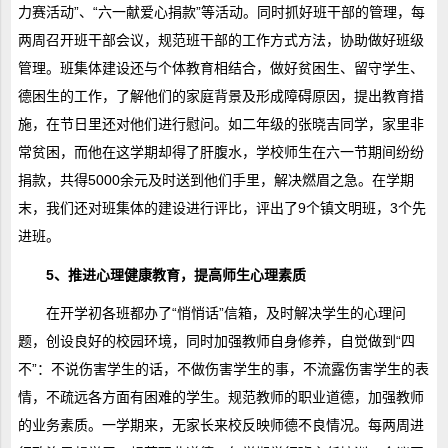
力赛活动”、“六一献爱心捐款”等活动。同时抓好班干部的管理，每
两周召开班干部会议，规范班干部的工作方式方法，协助做好班级
管理。班集体建设还与个体教育相结合，做好贫困生、留守学生、
德困生的工作，了解他们的家庭背景及形成障碍原因，提出教育措
施，在节日里还对他们进行慰问。如二年级的张晓吉同学，家里非
常贫困，而他在这学期却得了肝腹水，学校师生在六一节期间纷纷
捐款，共得5000余元及时送到他们手里，解决燃眉之急。在学期
末，我们还对班集体的建设进行评比，评出了9个镇文明班，3个先
进班。
5、推进心理健康教育，提高师生心理素质
在开学初各班都办了“悄悄话”信箱，及时解决学生的心理问
题，创设良好的校园环境，同时加强教师自身修养，自觉做到“四
不”：不说伤害学生的话，不做伤害学生的事，不流露伤害学生的表
情，不疏远各方面有困难的学生。规范教师的职业道德，加强教师
的业务素质。一学期来，无家长来校反映师德不良情况。每两周进