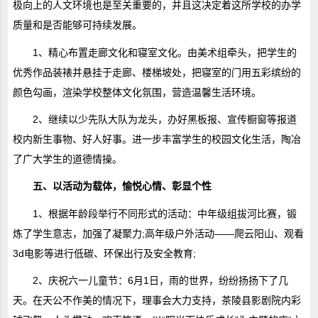
极向上的人文环境也是至关重要的，并且这决定着这所学校的办学
质量和是否能够可持续发展。
1、精心布置走廊文化和寝室文化。由美术组牵头，把学生的
优秀作品装裱并悬挂于走廊、楼梯坡处，把寝室的门用五彩缤纷的
颜色勾画，渲染学校整体文化氛围，营造温馨生活环境。
2、继续以少先队大队为龙头，办好黑板报、宣传橱窗等报道
校内新生事物、好人好事。进一步丰富学生的校园文化生活，陶冶
了广大学生的道德情操。
五、以活动为载体，愉悦心情、彰显个性
1、根据年龄段举行不同形式的活动：中年级组拔河比赛，锻
炼了学生意志，加强了凝聚力;高年级户外活动——爬云阳山、观看
3d电影等进行低碳、环保出行及安全教育;
2、庆祝六一儿童节：6月1日，雨的世界，纷纷扬扬下了几
天。在天公不作美的情况下，理事会大力支持，茶陵县影剧院内彩