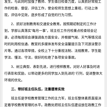
发生。与此同时加强了教师、学生值日检查力度，认真抓好常规工
作的检查、督促、评估工作，使全校师生思想上重视，行动上体
现，评估中见效，逐步形成了自觉的行为习惯。
2、抓好法制教育和交通安全教育。按照期初制定的工作计
划，学部认真落实“每月一事”，班主任工作月检重点检查班会记
录，必须每周班会课强调各方面安全，并根据气候、天气等情况适
时的利用校信通、教室的多媒体发布安全温馨提示及下河游泳警示
片等。通过各项举措，全校上下十分重视法制、法规教育，学生能
学法、懂法、守法，很好的杜绝了各项安全事故。
3、树立典型、表彰先进，进行榜样教育。对好人好事及时进
行表彰和奖励，以带动更多的同学加入到先进的`行列，促进整体大
环境的优化。
三、带好班主任队伍，注重德育实效
班主任是学校教育管理工作的主力军，班主任整体素质直接决
定着学校教育管理的水平。政教处把班主任队伍建设放在政教工作