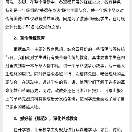
母洗一次脚。在整个活动中，各班都开展的红红火火，各有特色，
特别是一年级组的“美德在身边”联合主题队会，使一年级小朋友对
传统美德和礼仪教育受益匪浅。同是为了激励和鼓励学生，在月底
还评比出了52名礼仪规范之星。
2、革命传统教育
根据每月一主题的教育思想，结合四月份的一些清明节等传统
节日。我们就对学生进行有关革命传统的教育。具体要求学生在四
月里做到看一本革命人物书籍，讲一个革命战争小故事，写一篇人
生理想的周记。同时还要求各班举行一次缅怀先烈、畅谈理想的主
题队会。在活动中，通过学生的看、讲，使同学们了解了许多的革
命英雄和革命历史，同时，政教处还在《浙江日报》、《象山报》
上的革命先烈资料剪辑成册分发给各班，使同学更全面地了解了自
己家乡的英雄人物。
3、抓好新《规范》，深化养成教育
在开学初，让全校学生对规范进行认真地学习、领会、讨论，