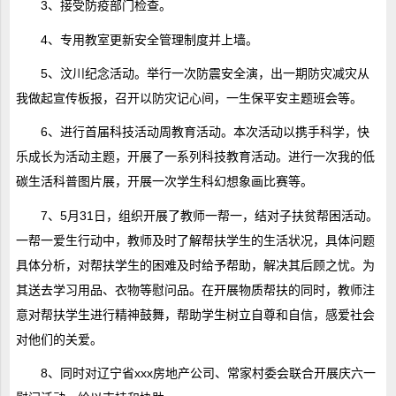
3、接受防疫部门检查。
4、专用教室更新安全管理制度并上墙。
5、汶川纪念活动。举行一次防震安全演，出一期防灾减灾从
我做起宣传板报，召开以防灾记心间，一生保平安主题班会等。
6、进行首届科技活动周教育活动。本次活动以携手科学，快
乐成长为活动主题，开展了一系列科技教育活动。进行一次我的低
碳生活科普图片展，开展一次学生科幻想象画比赛等。
7、5月31日，组织开展了教师一帮一，结对子扶贫帮困活动。
一帮一爱生行动中，教师及时了解帮扶学生的生活状况，具体问题
具体分析，对帮扶学生的困难及时给予帮助，解决其后顾之忧。为
其送去学习用品、衣物等慰问品。在开展物质帮扶的同时，教师注
意对帮扶学生进行精神鼓舞，帮助学生树立自尊和自信，感爱社会
对他们的关爱。
8、同时对辽宁省xxx房地产公司、常家村委会联合开展庆六一