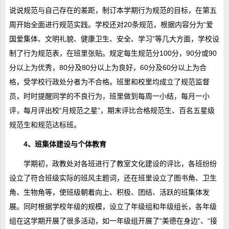
说说规范与自己存在的差距，制订本学期行为规范的目标，在第五
周开始全面进行规范实践。学校还对20条规范，根据内容分为“爱
国爱集体、文明礼貌、健康卫生、安全、学习”等几大方面，学校设
制了行为规范表，在班里张贴。规定每生规范分100分，90分或90
分以上为优秀，80分及80分以上为良好，60分及60分以上为合
格，受学校行政处分者为不合格。班里和校里均成立了规范监督
员，时时提醒同学的不良行为，班里做到每周一小结，每月一小
评，每月评出校“月规范之星”，期末评比合格规范生、百名五星级
规范生和规范达标班。
4、班集体建设与个体教育
学期初，政教处对各班进行了教室文化建设的评比，各班纷纷
设立了符合班级实际的班风主题词，还在班里设立了图书角、卫生
角、生物角等，使班级朝着向上、积极、团结、活跃的班集体发
展。同时根据学校年级的规模，设立了年级组和年级组长，各年级
组在这学期开展了很多活动，如一年级组开展了“美德在身边”、“接