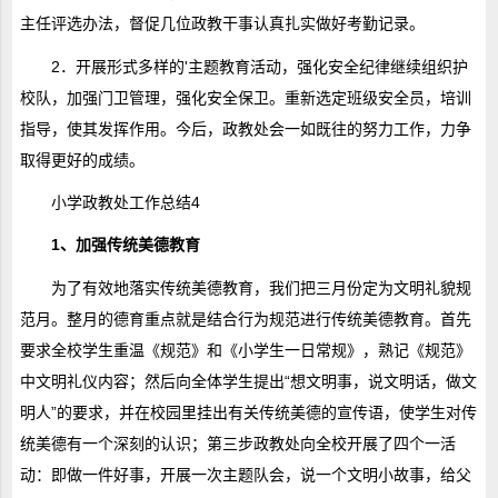
主任评选办法，督促几位政教干事认真扎实做好考勤记录。
2．开展形式多样的'主题教育活动，强化安全纪律继续组织护
校队，加强门卫管理，强化安全保卫。重新选定班级安全员，培训
指导，使其发挥作用。今后，政教处会一如既往的努力工作，力争
取得更好的成绩。
小学政教处工作总结4
1、加强传统美德教育
为了有效地落实传统美德教育，我们把三月份定为文明礼貌规
范月。整月的德育重点就是结合行为规范进行传统美德教育。首先
要求全校学生重温《规范》和《小学生一日常规》，熟记《规范》
中文明礼仪内容；然后向全体学生提出“想文明事，说文明话，做文
明人”的要求，并在校园里挂出有关传统美德的宣传语，使学生对传
统美德有一个深刻的认识；第三步政教处向全校开展了四个一活
动：即做一件好事，开展一次主题队会，说一个文明小故事，给父