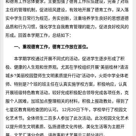
和德育工作总体要求，主要加强了德育工作队伍建设，完善了对班
主任的管理机制，促进班风建设，有效地开展了德育工作，深入落
实中学生日常行为规范，务实创新，注重培养学生良好的思想道德
品质和行为习惯，强化学生自我教育管理的能力，促进良好校风的
形成。回首本学期工作，总结如下：
一、重视德育工作，德育工作放在首位。
本学期学校通过开展不同式的活动，促进学生逐步形成了积
极、健康的人生观和世界观。尤其在学校组织开展“美丽桂林?清洁
城乡?美丽校园暨师生文明素质提升行动”活动中，火炬中学全体老
师、特别是7个班的班主任在认真实施学校方案，积极响应，认真
开展班级特色教育活动，较好完成积极配合领导完成各项任务，克
服个人困难，加班加点整理相关的材料，积极上报政教处，得到了
七星区教育局检查团的认可。 12月20日下午，学校举行了校园文
化艺术节。全体师生二百多人参加了此次活动。此次校园文化艺术
以提升师生文明素质、弘扬道德文化传统、美化生活等为主题开
展，文艺汇演分合唱、讲故事和才艺展示三部分进行。