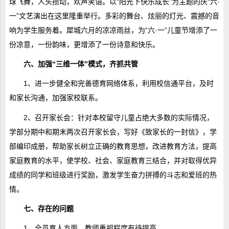
球飞舞，人头攒动，欢声笑语。以“阳光下快乐成长”为主题的庆“六·
一”文艺演出在这里隆重举行。多彩的舞台、炫丽的灯光、震撼的音
响为学生服务着。犀城六月的凉凉雨丝，为“六·一”儿童节增添了一
份凉意，一份韵味，更增添了一份诗意和快乐。
六、加强“三维一体”模式，齐抓共管
1、进一步健全和完善德育网络体系，利用校信通平台，及时
和家长沟通，加强家校联系。
2、召开家长会：针对本校留守儿童占绝大多数的实际情况，
学部分期中和期末两次召开家长会，写好《致家长的一封信》，学
部编印成册，帮助家长树立正确的教育思想，改进教育方法，提高
家庭教育的水平，使学校、社会、家庭教育三结合，并对取得优异
成绩的同学和班级进行奖励，激发学生奋力拼搏的斗志和爱班的热
情。
七、存在的问题
1、全员育人方面，教师重视程度有待提高。