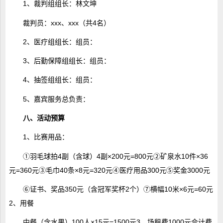
1、裁判组组长：林文坤
裁判员：xxx、xxx（共4名）
2、医疗组组长：组员：
3、后勤保障组组长：组员：
4、抽签组组长：组员：
5、嘉宾服务总负责：
八、活动预算
1、比赛用品：
①羽毛球拍4副（含球）4副×200元=800元②矿泉水10件×36
元=360元③毛巾40条×8元=320元④医疗用品300元⑤奖金3000元
⑥证书、奖品350元（含冠军奖杯2个）⑦横幅10米×6元=60元
2、用餐
中餐（含水果）100人×15元=1500元3、场租费1000元合计费