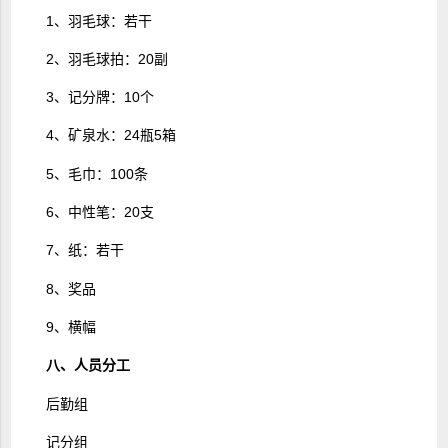
1、羽毛球：若干
2、羽毛球拍：20副
3、记分牌：10个
4、矿泉水：24瓶5箱
5、毛巾：100条
6、中性笔：20支
7、纸：若干
8、奖品
9、横幅
八、人员分工
后勤组
记分组