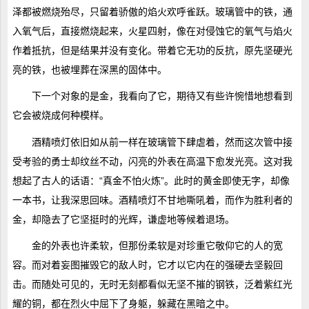
泽都被燃烧殆尽，只留着骄傲的焰火欢呼雀跃。玻璃管中的铁，通
入氧气后，直接燃烧起来，火星四射，像在对侵蚀它的氧气与焰火
作着抵抗，但是结果并没有变化。带着它无功的反抗，原先坚硬光
亮的铁，也被埋葬在深黑的固体中。
下一个对象的是金，我看向了它，期待又有些许惋惜地想看到
它会被烧成何种模样。
酒精喷灯依旧如从前一样在玻璃管下肆虐着，然而这次管中接
受考验的勇士却纹丝不动，闪亮的外表在高温下愈发光亮。这对我
想起了古人的话语：“真金不怕火炼”。此时的黄金即使无字，却像
一本书，让我深思回味。酒精喷灯不甘地嘶吼着，而作为胜利者的
金，却隐去了它坚挺时的光辉，谦虚地等候着退场。
金的外表也许柔软，但那份柔软是对珍重它敬仰它的人的宽
容。而对着妄图摧毁它的敌人时，它才以它内在的强硬去坚毅回
击。而随处可见的，无时无刻都看似无坚不摧的钢铁，泛着紫红光
耀的铜，都在烈火中屈下了身躯，躲藏在黑暗之中。