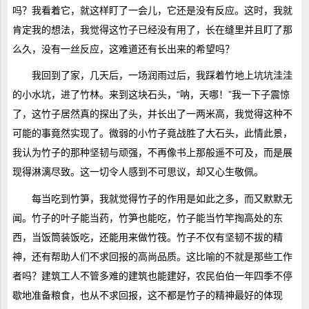
吗？我看着它，就这样盯了一会儿，它还是没有反应。这时，我就
肯定我的想法，我觉得这竹子已经没有用了，长在缝里并且盯了那
么久，没有一丝反应，这难道还有长出来的希望吗？
我回到了家，几天后，一场润雨过后，我踩着竹地上坑坑洼洼
的小水坑，进了竹林。来到这块石头，“呐，天哪！”我一下子震惊
了，这竹子居然真的探出了头，并长出了一两米高，我觉得这种不
可能的事竟然实现了。微弱的小竹子竟战胜了大石头，此情此景，
我认为竹子的那种坚韧与顽强，不再像书上那般遥不可及，而是展
现得淋漓尽致。这一切令人感到不可思议，却又心生敬佩。
每当吃到竹笋，我就觉得竹子的作用是如此之多，而又默默无
闻。竹子的叶子能当药，竹笋也能吃，竹子能当竹竿掏高处的东
西，当饭筒装饭吃，还能用来做竹筏。竹子不仅有坚韧不拔的精
神，还有帮助人们不求回报的高尚品质。这比喻的不就是那些工作
者吗？建筑工人不管多难的建筑也能建好，农民伯伯一年四季不停
歇地准备粮食，也从不求回报，这不都是竹子的精神最好的体现