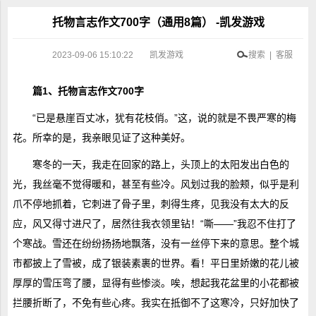
托物言志作文700字（通用8篇） -凯发游戏
2023-09-06 15:10:22
凯发游戏
搜索 | 客服
篇1、托物言志作文700字
“已是悬崖百丈冰，犹有花枝俏。”这，说的就是不畏严寒的梅
花。所幸的是，我亲眼见证了这种美好。
寒冬的一天，我走在回家的路上，头顶上的太阳发出白色的
光，我丝毫不觉得暖和，甚至有些冷。风划过我的脸颊，似乎是利
爪不停地抓着，它刺进了骨子里，刺得生疼，见我没有太大的反
应，风又得寸进尺了，居然往我衣领里钻！“嘶——”我忍不住打了
个寒战。雪还在纷纷扬扬地飘落，没有一丝停下来的意思。整个城
市都披上了雪被，成了银装素裹的世界。看！平日里娇嫩的花儿被
厚厚的雪压弯了腰，显得有些惨淡。唉，想起我花盆里的小花都被
拦腰折断了，不免有些心疼。我实在抵御不了这寒冷，只好加快了