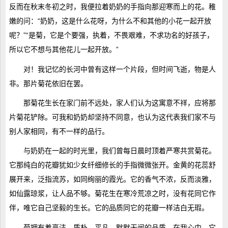
反而在秋末冬初之时，我便拉着奶奶的手指向那迎寒而上的花。稚
嫩的问：“奶奶，这是什么花呀，为什么不和其他的小花一起开放
呢？”“是菊，它是个要强，执着，不畏艰难，不求功名的好孩子，
所以它不想与其他花儿一起开放。”
对！我记忆的长河中曾有这样一个片段，但时间飞逝，物是人
非。那片菊花依旧在罢。
那菊花生长在家门前不远处，家人们认为这寓意不祥，应将那
片菊花铲除。可我和奶奶却坚持不同意，也认为这代表我们家不与
别人家相同，有不一样的品行。
与奶奶在一起的时光里，我们曾每日晨时顶着严寒共赏菊花。
它那纯白的花瓣犹如少女纤细修长的手指微微张开。金黄的花蕊舒
展开来，泛指流苏，如同绚丽的霞光。它的香气不浓，反而淡雅，
如仙露琼浆，让人品不够。菊花生在寒冷荒凉之时，没有花同它作
伴，唯它自己坚毅的生长。它的品质同它的花瓣一样洁白无瑕。
菊拥有着高洁，质朴，平凡，默默无闻的品质。在我心中，它