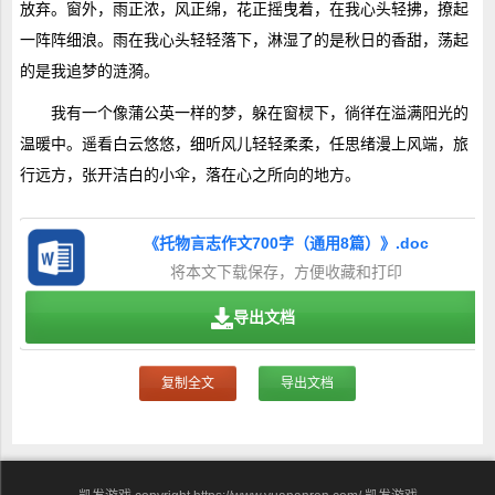
放弃。窗外，雨正浓，风正绵，花正摇曳着，在我心头轻拂，撩起
一阵阵细浪。雨在我心头轻轻落下，淋湿了的是秋日的香甜，荡起
的是我追梦的涟漪。
我有一个像蒲公英一样的梦，躲在窗棂下，徜徉在溢满阳光的
温暖中。遥看白云悠悠，细听风儿轻轻柔柔，任思绪漫上风端，旅
行远方，张开洁白的小伞，落在心之所向的地方。
《托物言志作文700字（通用8篇）》.doc
将本文下载保存，方便收藏和打印
导出文档
复制全文
导出文档