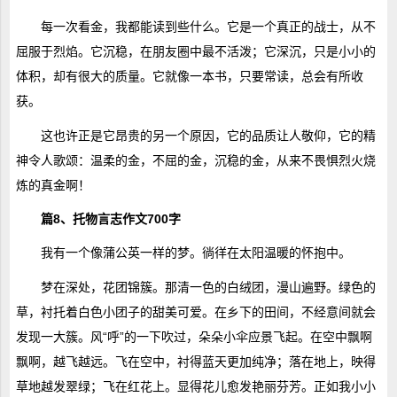
每一次看金，我都能读到些什么。它是一个真正的战士，从不
屈服于烈焰。它沉稳，在朋友圈中最不活泼；它深沉，只是小小的
体积，却有很大的质量。它就像一本书，只要常读，总会有所收
获。
这也许正是它昂贵的另一个原因，它的品质让人敬仰，它的精
神令人歌颂：温柔的金，不屈的金，沉稳的金，从来不畏惧烈火烧
炼的真金啊！
篇8、托物言志作文700字
我有一个像蒲公英一样的梦。徜徉在太阳温暖的怀抱中。
梦在深处，花团锦簇。那清一色的白绒团，漫山遍野。绿色的
草，衬托着白色小团子的甜美可爱。在乡下的田间，不经意间就会
发现一大簇。风“呼”的一下吹过，朵朵小伞应景飞起。在空中飘啊
飘啊，越飞越远。飞在空中，衬得蓝天更加纯净；落在地上，映得
草地越发翠绿；飞在红花上。显得花儿愈发艳丽芬芳。正如我小小