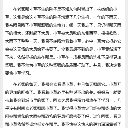
在老家那寸草不生的院子里不知从何时冒出了一株嫩绿的小
草，这倒是给这寸草不生的院子增添了几分生机，一年的下雨天，
我亲眼目睹了小草那顽强的生命力，哪一天我忘了，只记得那天雨
下的很大，还刮起了大风，小草被大风吹的东倒西歪，摇摇欲坠，
大雨下了整整一天，我目不转睛地看着小草，心中一直为它担心它
会被这无情的大风给弄枯萎了。令我意想不到的是，小草竟然活了
下来，依然挺拔的站在那里。小草在一场暴风雨的洗礼下显得更加
坚强。我不禁为小草的这种坚强的品质而打动了。并且，我决定我
要像小草学习。
在老家的每天，我都会去看望小草，并且每天照顾它。小草开
的更加的旺盛了。我看着小草心里有种说不出的美。妈妈马上就要
带着我会到城市里的家了，回去之后我把精力都放在了学习上，几
乎没有时间去老家照顾小草了。我觉得小草肯定已经被那炙热的太
阳被那倾盆的大雨被那恐怖的狂风折磨枯萎了吧，过年回家，看见
那小草依然坚韧地挺立在那里。我不惊被这惊人的毅力深深震撼了