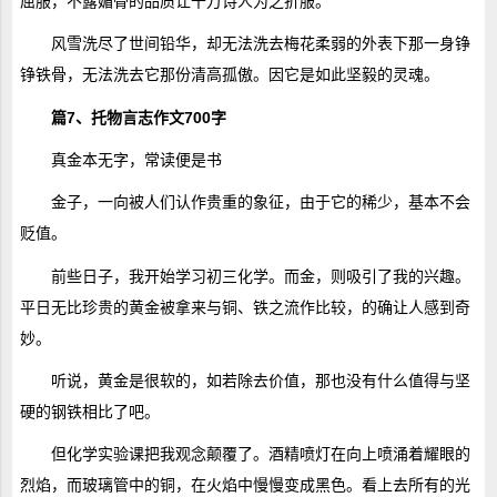
屈服，不露媚骨的品质让千万诗人为之折服。
风雪洗尽了世间铅华，却无法洗去梅花柔弱的外表下那一身铮
铮铁骨，无法洗去它那份清高孤傲。因它是如此坚毅的灵魂。
篇7、托物言志作文700字
真金本无字，常读便是书
金子，一向被人们认作贵重的象征，由于它的稀少，基本不会
贬值。
前些日子，我开始学习初三化学。而金，则吸引了我的兴趣。
平日无比珍贵的黄金被拿来与铜、铁之流作比较，的确让人感到奇
妙。
听说，黄金是很软的，如若除去价值，那也没有什么值得与坚
硬的钢铁相比了吧。
但化学实验课把我观念颠覆了。酒精喷灯在向上喷涌着耀眼的
烈焰，而玻璃管中的铜，在火焰中慢慢变成黑色。看上去所有的光