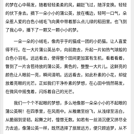
的梦在心中萌发，随着轻轻柔柔的风，翩跹飞过，随浮变换。轻轻
的伏下身去。摘下一朵小小的蒲公英，放在嘴边，轻呵一口气，朵
朵惹人爱的白色小绒毛飞向黄中带着那么点儿绿的稻田里。也飞到
了我心中，播下了一颗又一颗小小的梦。
一朵一朵的小绒毛，像肉乎乎的猫成一团的小奶猫。让人喜爱
得不行。在一大片蒲公英丛中，向前跑去，升起一片如热气球般的
白色小羽毛。远远看去，使得整个田间更加富有生机，看着看着，
瞥到了一片含苞待放的蒲公英，黄色的，整整一大片儿。这鲜亮的
颜色让人眼前一亮，瞬间清明。远远看去，如此朴素的小花，却绽
放着亮眼的光芒。正如我们干净朴素的梦想，在心田中悄然萌发，
在微风中摇曳着，闪烁着自己的光芒。
我们一个个不起眼的梦想，多么地像那一朵朵小小的不起眼的
蒲公英啊！在四季里，在风雨中。从稚嫩至纷飞，从浅绿至洁白，
从脆弱到坚韧。起舞之时，憧憬无数。如若有一丝消沉便又拼尽全
力去追，像蒲公英一样，既然选择了旅居远方，便只顾追梦，从不