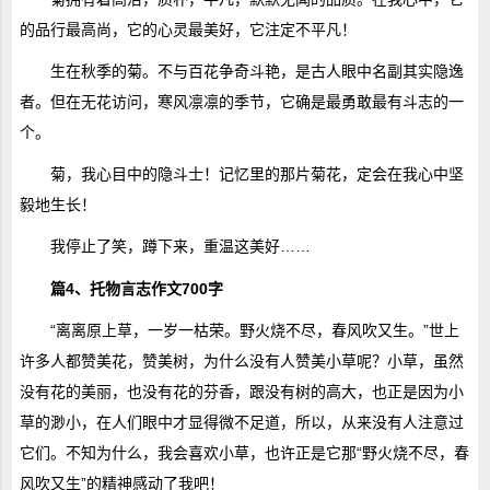
的品行最高尚，它的心灵最美好，它注定不平凡！
生在秋季的菊。不与百花争奇斗艳，是古人眼中名副其实隐逸
者。但在无花访问，寒风凛凛的季节，它确是最勇敢最有斗志的一
个。
菊，我心目中的隐斗士！记忆里的那片菊花，定会在我心中坚
毅地生长！
我停止了笑，蹲下来，重温这美好……
篇4、托物言志作文700字
“离离原上草，一岁一枯荣。野火烧不尽，春风吹又生。”世上
许多人都赞美花，赞美树，为什么没有人赞美小草呢？小草，虽然
没有花的美丽，也没有花的芬香，跟没有树的高大，也正是因为小
草的渺小，在人们眼中才显得微不足道，所以，从来没有人注意过
它们。不知为什么，我会喜欢小草，也许正是它那“野火烧不尽，春
风吹又生”的精神感动了我吧！