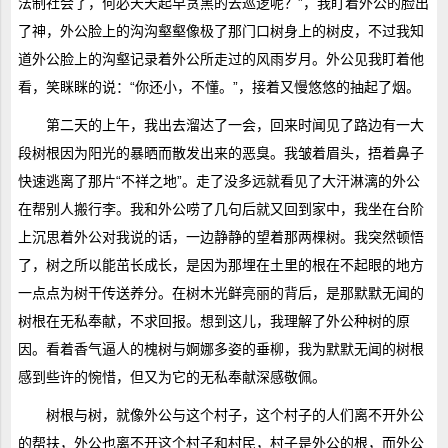
法制社会了，何必天天起早贪黑的去巡逻呢？”，我盯着外公的脸出
了神，外公脸上的沟沟壑壑像极了那门口树身上的树皮，不过我知
道外公脸上的沟壑记录着外公所走过的风雨岁月。外公见我盯着他
看，笑眯眯的说：“你还小，不懂。”，接着又慢悠悠的抽起了烟。
第二天的上午，我出去溜达了一会，回来时闻见了路边有一大
段树根因为阳光的暴晒而散发出来的恶臭。我皱着眉头，捂着鼻子
快速逃离了那片“不祥之地”。走了没多远就看见了大汗淋漓的外公
在帮别人搬行李。我和外公唠了几句后就又回到家中，我坐在台阶
上沉思着外公对我说的话，一边静静的望着那两棵树。我突然顿悟
了，树之所以能茁长成长，是因为那埋在土里的根在不起眼的地方
一点点为树干传送养分。在树木光鲜亮丽的背后，是那默默无闻的
树根在无私奉献，不求回报。想到这儿，我理解了外公种树的原
因。看着香气逼人的槐树与婀娜多姿的垂柳，我为默默无闻的树根
感到些许的惋惜，但又为它的无私奉献深感敬佩。
树根与树，就像外公与这个村子，这个村子的人们离不开外公
的帮扶，外公也离不开这个村子和村民，村子是外公的根，而外公