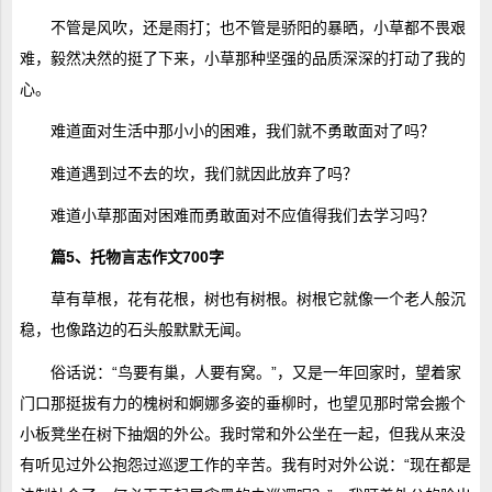
不管是风吹，还是雨打；也不管是骄阳的暴晒，小草都不畏艰
难，毅然决然的挺了下来，小草那种坚强的品质深深的打动了我的
心。
难道面对生活中那小小的困难，我们就不勇敢面对了吗？
难道遇到过不去的坎，我们就因此放弃了吗？
难道小草那面对困难而勇敢面对不应值得我们去学习吗？
篇5、托物言志作文700字
草有草根，花有花根，树也有树根。树根它就像一个老人般沉
稳，也像路边的石头般默默无闻。
俗话说：“鸟要有巢，人要有窝。”，又是一年回家时，望着家
门口那挺拔有力的槐树和婀娜多姿的垂柳时，也望见那时常会搬个
小板凳坐在树下抽烟的外公。我时常和外公坐在一起，但我从来没
有听见过外公抱怨过巡逻工作的辛苦。我有时对外公说：“现在都是