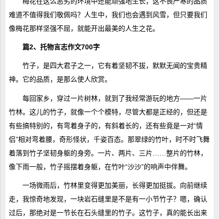
梅花在这么恶劣的环境中还能顽强地生长，这不畏严寒的品质
难道不值得我们敬佩吗？人生中，我们也会遇到风雪，但只要我们
像梅花那样坚强不屈，就能开出最美的人生之花。
篇2、托物言志作文700字
竹子，是四大君子之一，它有着坚韧不拔，默默无闻的宝贵精
神。它的品质，是那么使人欣赏。
每回家乡，穿过一片树林，就到了我经常游玩的地方——一片
竹林。这儿的竹子，就像一个个模特，尽管大都是正经的，但还是
有些搞特别的，有弯着身子的，有斜着长的，还有些竟是一对“情
侣”相对弯着腰，奇形怪状，千姿百态。那翠绿的竹叶，时不时飞舞
着落到竹子坚韧身躯的身旁。一片、两片、三片……整片的竹林，
像下雨一般，竹子摇摆着身躯，在竹叶“沙沙”的响声中伴舞。
一场微雨后，竹林里变得更加美丽，长得更加挺拔。向前继续
走，我惊奇地发现，一块岩石缝里是不是有一小节竹子？嗯，确认
过后，那绝对是一节长在石头缝里的竹子。这竹子，真的能长出来