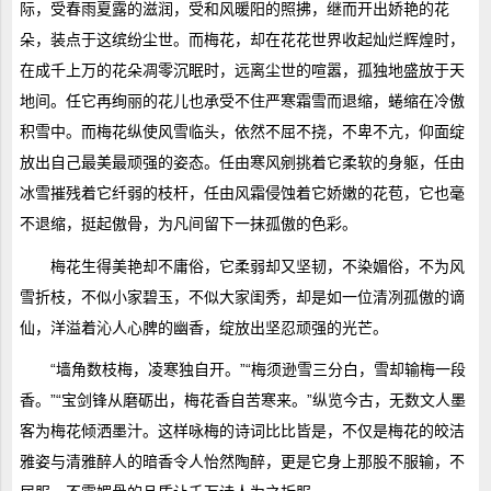
际，受春雨夏露的滋润，受和风暖阳的照拂，继而开出娇艳的花
朵，装点于这缤纷尘世。而梅花，却在花花世界收起灿烂辉煌时，
在成千上万的花朵凋零沉眠时，远离尘世的喧嚣，孤独地盛放于天
地间。任它再绚丽的花儿也承受不住严寒霜雪而退缩，蜷缩在冷傲
积雪中。而梅花纵使风雪临头，依然不屈不挠，不卑不亢，仰面绽
放出自己最美最顽强的姿态。任由寒风剜挑着它柔软的身躯，任由
冰雪摧残着它纤弱的枝杆，任由风霜侵蚀着它娇嫩的花苞，它也毫
不退缩，挺起傲骨，为凡间留下一抹孤傲的色彩。
梅花生得美艳却不庸俗，它柔弱却又坚韧，不染媚俗，不为风
雪折枝，不似小家碧玉，不似大家闺秀，却是如一位清冽孤傲的谪
仙，洋溢着沁人心脾的幽香，绽放出坚忍顽强的光芒。
“墙角数枝梅，凌寒独自开。”“梅须逊雪三分白，雪却输梅一段
香。”“宝剑锋从磨砺出，梅花香自苦寒来。”纵览今古，无数文人墨
客为梅花倾洒墨汁。这样咏梅的诗词比比皆是，不仅是梅花的皎洁
雅姿与清雅醉人的暗香令人怡然陶醉，更是它身上那股不服输，不