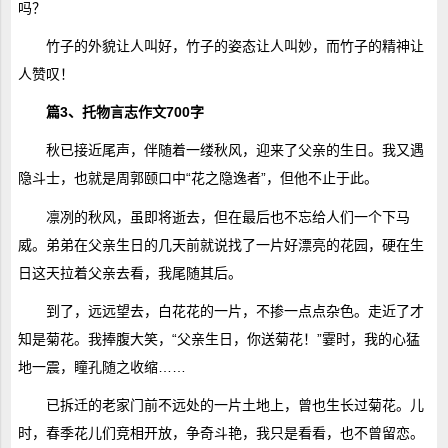
吗？
竹子的外貌让人叫好，竹子的姿态让人叫妙，而竹子的精神让
人赞叹！
篇3、托物言志作文700字
秋已接近尾声，伴随着一缕秋风，迎来了父亲的生日。我又遇
隐斗士，也就是周郭颐口中“花之隐逸者”，但他不止于此。
凛冽的秋风，虽即将逝去，但在最后也不忘给人们一个下马
威。弟弟在父亲生日的几天前就说找了一片好漂亮的花园，硬在生
日这天拉着父亲去看，我尾随其后。
到了，远远望去，白花花的一片，不掺一点点杂色。走近了才
知是菊花。我捧腹大笑，“父亲生日，你送菊花！”霎时，我的心猛
地一震，瞳孔随之收缩……
已拆迁的老家门前不远处的一片土地上，曾也生长过菊花。儿
时，春季花儿们竞相开放，争奇斗艳，我只是看看，也不曾留恋。