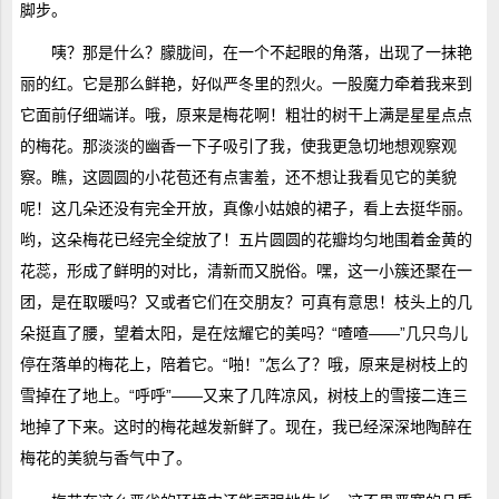
脚步。
咦？那是什么？朦胧间，在一个不起眼的角落，出现了一抹艳
丽的红。它是那么鲜艳，好似严冬里的烈火。一股魔力牵着我来到
它面前仔细端详。哦，原来是梅花啊！粗壮的树干上满是星星点点
的梅花。那淡淡的幽香一下子吸引了我，使我更急切地想观察观
察。瞧，这圆圆的小花苞还有点害羞，还不想让我看见它的美貌
呢！这几朵还没有完全开放，真像小姑娘的裙子，看上去挺华丽。
哟，这朵梅花已经完全绽放了！五片圆圆的花瓣均匀地围着金黄的
花蕊，形成了鲜明的对比，清新而又脱俗。嘿，这一小簇还聚在一
团，是在取暖吗？又或者它们在交朋友？可真有意思！枝头上的几
朵挺直了腰，望着太阳，是在炫耀它的美吗？“喳喳——”几只鸟儿
停在落单的梅花上，陪着它。“啪！”怎么了？哦，原来是树枝上的
雪掉在了地上。“呼呼”——又来了几阵凉风，树枝上的雪接二连三
地掉了下来。这时的梅花越发新鲜了。现在，我已经深深地陶醉在
梅花的美貌与香气中了。