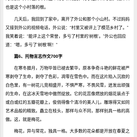
也是这个小村落的根。
几天后，我回到了家中，离开了外公和那个小山村。不过妈妈
又接到外公的视频电话，外公说：“村里又被评上了模范乡村了。”
我笑着说：“能评上这个荣誉，多亏了村里的‘树根’。”外公也回应
道：“嗯，多亏了‘树根’啊！”
篇6、托物言志作文700字
在寒冬腊月，万物毕皆已褪去繁华，原本争奇斗艳的鲜花被严
寒剥夺了生命，剥夺了色彩，凋零在雪色中。而在这片陷入沉寂的
白色里，有一树花儿竞相盛开，不惧严寒，不畏风雪，迸发出顽强
的生命，在这冰天雪地中傲然绽放。它的花蕊像燃放的烟花装点于
或白或红的五瓣花瓣上，俊俏得像个清冷的美人儿，雕琢得又如同
艺术品般的精致。矗立在枝头，那样与众不同，那样别具一格的高
傲。这，就是梅花。
梅花，异与常花，独具一格。大多数的花朵都是开放在春夏之