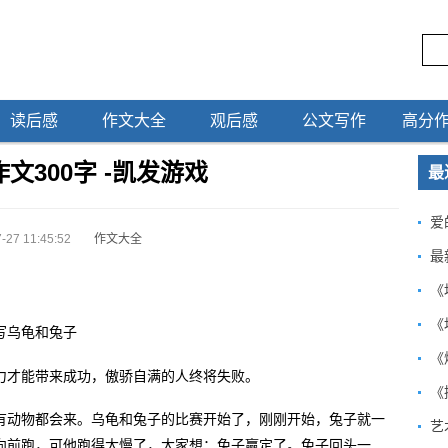
读后感
作文大全
观后感
公文写作
高分
文300字 -凯发游戏
最
爱
-27 11:45:52
作文大全
最
《
《
写乌龟和兔子
《
力才能带来成功，傲骄自满的人终将失败。
《
有动物都会来。乌龟和兔子的比赛开始了，刚刚开始，兔子就一
艺
向前跑，可他跑得太慢了，大家想：兔子赢定了。兔子回头一