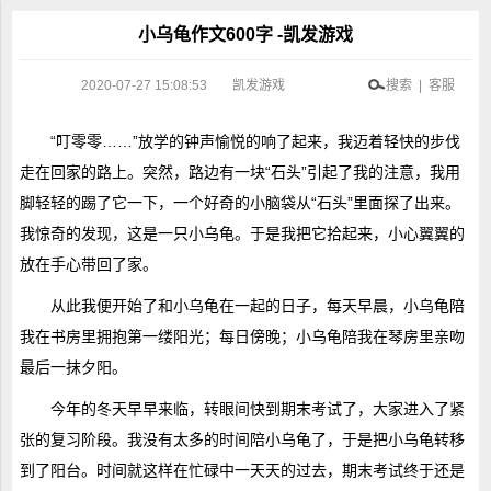
小乌龟作文600字 -凯发游戏
2020-07-27 15:08:53
凯发游戏
搜索 | 客服
“叮零零……”放学的钟声愉悦的响了起来，我迈着轻快的步伐
走在回家的路上。突然，路边有一块“石头”引起了我的注意，我用
脚轻轻的踢了它一下，一个好奇的小脑袋从“石头”里面探了出来。
我惊奇的发现，这是一只小乌龟。于是我把它拾起来，小心翼翼的
放在手心带回了家。
从此我便开始了和小乌龟在一起的日子，每天早晨，小乌龟陪
我在书房里拥抱第一缕阳光；每日傍晚；小乌龟陪我在琴房里亲吻
最后一抹夕阳。
今年的冬天早早来临，转眼间快到期末考试了，大家进入了紧
张的复习阶段。我没有太多的时间陪小乌龟了，于是把小乌龟转移
到了阳台。时间就这样在忙碌中一天天的过去，期末考试终于还是