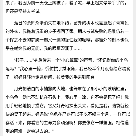
来了，我因为前一天晚上踢被子，着了凉，早上起来晕晕乎乎的，
但还是坚持去考试。
落日的余辉渐渐消失在地平线，窗外的树木也氤氲起了青黛色
的外衣，我拖着沉重的步子挪回了家。期末考试失败的场景仿若一
个挥之不去的梦魇一遍又一遍的扼住我的咽喉，那窗外的树木也似
乎在嘲笑我的无能，我的眼眶湿润了……
“孩子……”身后传来一个“小心翼翼”的声音，“还记得你的小乌
龟吗？”我心里一惊，慌忙拭了拭眼角，我已经半个月没有给它喂食
了。妈妈轻轻地走进房间，拉着我的手来到阳台。
月光把洁白的水袖撒向大地，也笼罩在了那小小的玻璃缸里，
小乌龟一动也不动趴在石头上，我心里一凉，它不会是死了吧！我
用手轻轻地摸了摸它，它又好奇地探出头来，看见是我，脑袋就轻
快的晃了起来。妈妈说“乌龟在严冬可以不吃不喝三个月，一样可以
存活下来，你看它的生命力多顽强啊！你要像它一样坚强，相信遇
到的困难一定会过去的。”