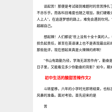
谈起苦！那便是考试碰到难题时的苦苦挣扎
不亦乐乎。而各科目难度也随之增加，我们硬着
人上人”，在追逐梦想的路上，难免会遇到坎坷。
超越自己。
想起辣！人们都说“世上没有十全十美的人，
担负起责任，甚至在英语课上也不是表现最出彩
那些批评，现在想起来真是火辣辣的疼啊！
“书山有路勤为径，学海无涯苦作舟”，勤奋
日子里，又能看见多少你勤奋的背影？如今，期
初中生活的酸甜苦辣作文2
斗转星移，六年的小学时光即将结束，也标
风暴的准备。面对考验，首先迎来的是
苦