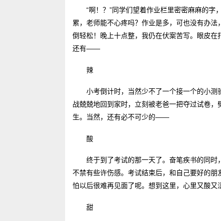
“啊！？”同学们望着作业栏里密密麻麻的字
累，老师能不心疼吗？作业是多，可也没有办法
倒轻松！晚上十点整，我仍在伏案苦写。眼皮在
还有――
辣
小考倒计时，当然少不了一个接一个的小测
战兢兢地回到家时，立刻被老爸一把夺过试卷，
生。当然，还有必不可少的――
酸
终于到了考试的那一天了。奋笔疾书的同时
不禁有些许伤感。考试结束后，和自己要好的朋
怕以后很难再见面了呢。想到这里，心里又酸又
甜