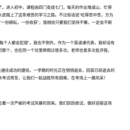
了。进入初中，课程由四门变成七门，每天的作业堆成山、忙得
头皮踏上了这条艰苦的学习之路。不过俗话说“吃得苦中苦，方为
“一份耕耘，一份收获”，我相信只要我们坚持不懈，一定会不断
每个人都会犯错”，我也不例外。作为一个英语课代表，我却没有
的那个，也在同一个坑里摔倒过很多次。老师也曾多次批评我，
是通往成功的捷径。一学期的时光正在悄悄逝去，回首已经逝去的
末考试将至，让我们一起战胜所有困难，在考场上一展风采！
志着一次严峻的考试风暴的到来。我们跃跃欲试，做好迎接这场