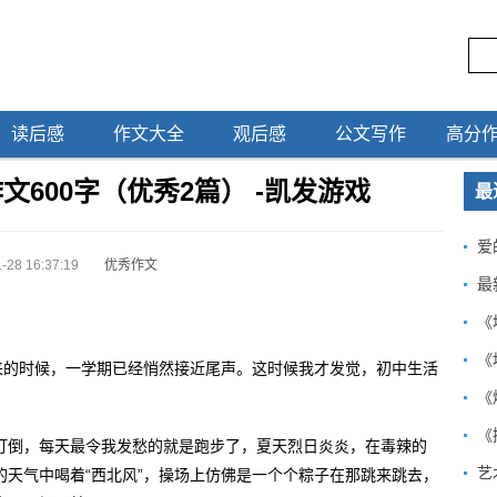
读后感
作文大全
观后感
公文写作
高分
600字（优秀2篇） -凯发游戏
最
爱
-28 16:37:19
优秀作文
最
《
《
来的时候，一学期已经悄然接近尾声。这时候我才发觉，初中生活
《
。
《
打倒，每天最令我发愁的就是跑步了，夏天烈日炎炎，在毒辣的
艺
天气中喝着“西北风”，操场上仿佛是一个个粽子在那跳来跳去，