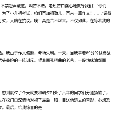
，不禁怨声载道，叫苦不迭。老班苦口婆心地教导我们：“你们
，为了小升初考试，咱们再加把劲儿，再来一篇作文！……”说得
打架，大脑在抗议。唉！真是苦不堪言。不仅如此，在等着我的
验。我由于作文偏题，考场失利。一天，当我拿着89分的试卷战
劈头盖脸的一阵训斥。望着面孔扭曲的老爸，一股辣味油然而
，想到度过了今天就要和朝夕相处了六年的同学们分道扬镳了，
友在校门口深情地对视了最后一眼，目送他远去的背影，心想恐
涩。最后，给我惊喜的是――