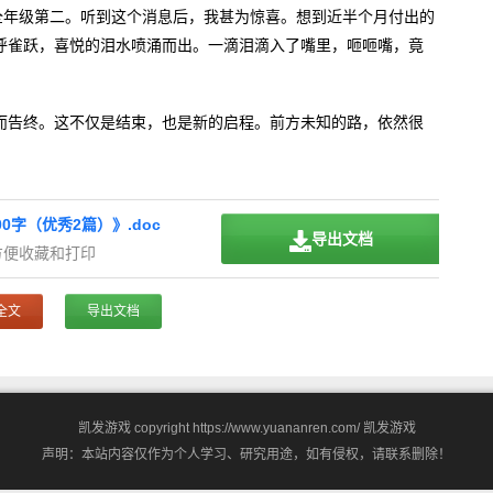
全年级第二。听到这个消息后，我甚为惊喜。想到近半个月付出的
呼雀跃，喜悦的泪水喷涌而出。一滴泪滴入了嘴里，咂咂嘴，竟
而告终。这不仅是结束，也是新的启程。前方未知的路，依然很
0字（优秀2篇）》.doc
导出文档
方便收藏和打印
全文
导出文档
凯发游戏 copyright https://www.yuananren.com/
凯发游戏
声明：本站内容仅作为个人学习、研究用途，如有侵权，请联系删除！