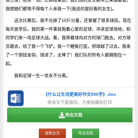
进三球，绝杀一班。比赛结束后，我们班的女生都冲上来围着我，
我想她们都恨不得每个人亲我一下{我说的是好看的女生}。
这次比赛后，我不光掉了10斤分量，还掌握了很多球技。现在
每天放学后，我的第一件事就抱着心爱的足球，冲进足球场地，和
同学们来一场足球大战。看，我带着球向对方的球门跑去。对方球
员跟去，给了我一个飞铲。我一个鲤鱼打挺，把球越了过去。我来
了一个倒挂金钩，球进了，太棒了！我们队的所有人都拥抱在一
起。
我和足球一生一世永不分离。
《什么让生活更美好作文500字》.doc
将本文下载保存，方便收藏和打印
导出文档
复制全文
导出文档