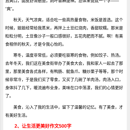
且爽口，面皮舒滑筋道，荆叶香麻提神。总体来说就一个字——
“爽”。
秋天，天气凉爽，适合吃一些高热量食物，米饭是首选。这个
时候，姐姐经常给我蒸米，再拌上土豆红烧肉，香甜软糯。那米是
粒粒分明，土豆像沙子一般口感很好，五花肉肥而不腻。啊！有美
食相伴的秋天，才是令我心怡的。
寒冬，温度非常低，必须要吃驱寒的食物，例如饺子、热汤。
去年冬天，我们这在美食街举办了美食大会，我和家人一起去了那
里，那里美食各式各样，有鸭肠、鱿鱼爪、糖炒栗子等等，那个时
候非常冷，于是我们买了零食，又买了几碗了羊肉汤，肉汤入口，
身体抖了几下，暖流遍布全身，美味在口中荡漾，我们的心情更好
了。
美食，沁入了我的生活中，留下了温馨的记忆。有了美食，才
有美好生活。
2、让生活更美好作文500字