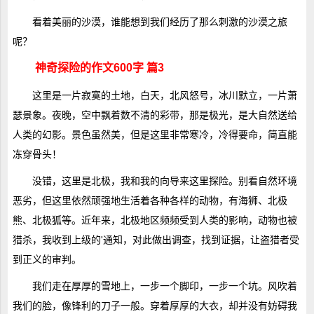
看着美丽的沙漠，谁能想到我们经历了那么刺激的沙漠之旅
呢？
神奇探险的作文600字 篇3
这里是一片寂寞的土地，白天，北风怒号，冰川默立，一片萧
瑟景象。夜晚，空中飘着数不清的彩带，那是极光，是大自然送给
人类的幻影。景色虽然美，但是这里非常寒冷，冷得要命，简直能
冻穿骨头！
没错，这里是北极，我和我的向导来这里探险。别看自然环境
恶劣，但这里依然顽强地生活着各种各样的动物，有海狮、北极
熊、北极狐等。近年来，北极地区频频受到人类的影响，动物也被
猎杀，我收到上级的'通知，对此做出调查，找到证据，让盗猎者受
到正义的审判。
我们走在厚厚的雪地上，一步一个脚印，一步一个坑。风吹着
我们的脸，像锋利的刀子一般。穿着厚厚的大衣，却并没有妨碍我