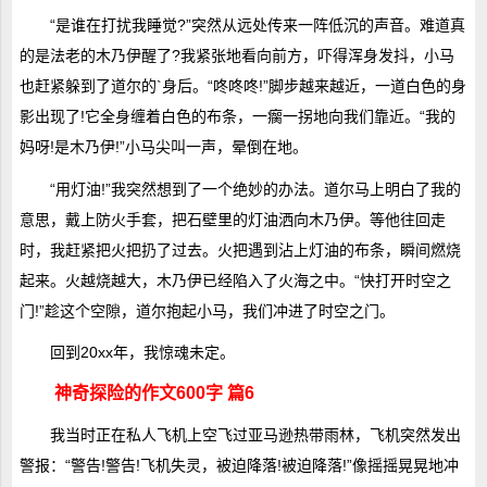
“是谁在打扰我睡觉?”突然从远处传来一阵低沉的声音。难道真
的是法老的木乃伊醒了?我紧张地看向前方，吓得浑身发抖，小马
也赶紧躲到了道尔的`身后。“咚咚咚!”脚步越来越近，一道白色的身
影出现了!它全身缠着白色的布条，一瘸一拐地向我们靠近。“我的
妈呀!是木乃伊!”小马尖叫一声，晕倒在地。
“用灯油!”我突然想到了一个绝妙的办法。道尔马上明白了我的
意思，戴上防火手套，把石壁里的灯油洒向木乃伊。等他往回走
时，我赶紧把火把扔了过去。火把遇到沾上灯油的布条，瞬间燃烧
起来。火越烧越大，木乃伊已经陷入了火海之中。“快打开时空之
门!”趁这个空隙，道尔抱起小马，我们冲进了时空之门。
回到20xx年，我惊魂未定。
神奇探险的作文600字 篇6
我当时正在私人飞机上空飞过亚马逊热带雨林，飞机突然发出
警报：“警告!警告!飞机失灵，被迫降落!被迫降落!”像摇摇晃晃地冲