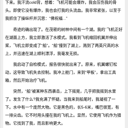
下来。我汗流cold背，想着：飞机可能会爆炸，我会压伤我的骨
头。即使它没有爆炸，我也会打我的头流血。我非常紧张，以至于
我抓住了操纵杆并沉思：“佛祝福...”
奇迹的确出现了。在茂密的树林中间有一个湖。我的`飞机正好
在湖面上方，我立即激活了水模式。我看到飞机缩回机翼并伸出
桨，飞机立即变成了“船”。“船”撞到了湖上，溅到了两英尺高的水
上，并迅速在湖上顺利漂浮，我毫发无损。
我启动了自检模式，报告很快就出来了。原来，机翼螺钉松
动，这导致飞机失去控制。我冲上舱门，来到“甲板”，拿出工具
箱，然后开始治疗飞机。
突然，“船”被某种东西袭击，上下摇晃，几乎把我摇到水里
了。发生了什么?我充满了怀疑。当我来到船尾时，我凝视了一
下。水中有一个庞然大物。它是黑色的，长5-6米，嘴巴很宽，有
一排尖齿。它不时用头撞在我的飞机上。显然，它使用飞机作为猎
物。它找到了我，而且影响更大。