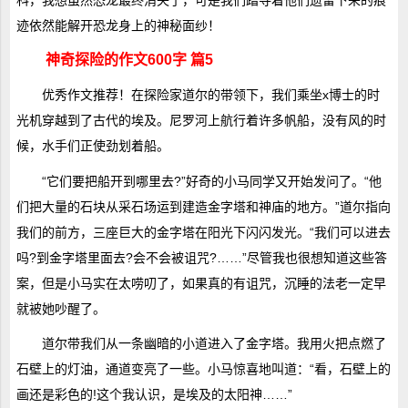
迹依然能解开恐龙身上的神秘面纱！
神奇探险的作文600字 篇5
优秀作文
推荐！在探险家道尔的带领下，我们乘坐x博士的时
光机穿越到了古代的埃及。尼罗河上航行着许多帆船，没有风的时
候，水手们正使劲划着船。
“它们要把船开到哪里去?”好奇的小马同学又开始发问了。“他
们把大量的石块从采石场运到建造金字塔和神庙的地方。”道尔指向
我们的前方，三座巨大的金字塔在阳光下闪闪发光。“我们可以进去
吗?到金字塔里面去?会不会被诅咒?……”尽管我也很想知道这些答
案，但是小马实在太唠叨了，如果真的有诅咒，沉睡的法老一定早
就被她吵醒了。
道尔带我们从一条幽暗的小道进入了金字塔。我用火把点燃了
石壁上的灯油，通道变亮了一些。小马惊喜地叫道：“看，石壁上的
画还是彩色的!这个我认识，是埃及的太阳神……”