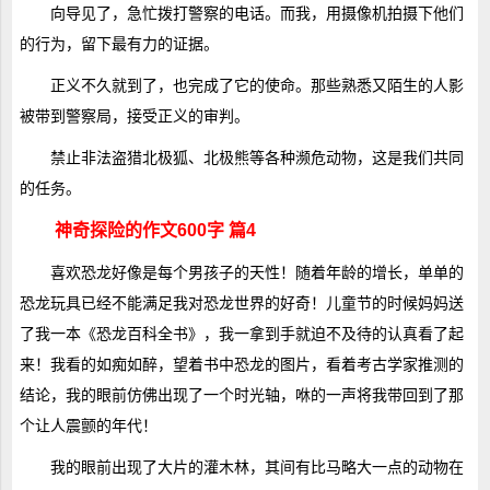
向导见了，急忙拨打警察的电话。而我，用摄像机拍摄下他们
的行为，留下最有力的证据。
正义不久就到了，也完成了它的使命。那些熟悉又陌生的人影
被带到警察局，接受正义的审判。
禁止非法盗猎北极狐、北极熊等各种濒危动物，这是我们共同
的任务。
神奇探险的作文600字 篇4
喜欢恐龙好像是每个男孩子的天性！随着年龄的增长，单单的
恐龙玩具已经不能满足我对恐龙世界的好奇！儿童节的时候妈妈送
了我一本《恐龙百科全书》，我一拿到手就迫不及待的认真看了起
来！我看的如痴如醉，望着书中恐龙的图片，看着考古学家推测的
结论，我的眼前仿佛出现了一个时光轴，咻的一声将我带回到了那
个让人震颤的年代！
我的眼前出现了大片的灌木林，其间有比马略大一点的动物在