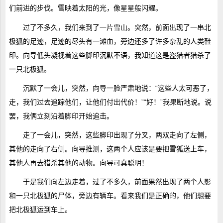
们前进的步伐。雪映着太阳的光，像星星般闪耀。
过了不多久，我们来到了一片雪山。突然，前面出现了一串北
极狐的足迹，足迹的尽头有一滩血，旁边还多了许多杂乱的人类鞋
印。向导低头凝视着这些脚印沉默不语，我知道这是盗猎者猎杀了
一只北极狐。
沉默了一会儿，突然，向导一脸严肃地说：“这些人太可恶了，
走，我们过去追踪他们，让他们付出代价！”“好！”我果断地说。说
罢，我俩立刻沿着脚印开始追击。
走了一会儿，突然，这些脚印出现了分叉，两双走向了左侧，
其他的走向了右侧。向导推测，这两个人应该是要把雪狐送上车，
其他人再去猎杀其他的动物。向导可真聪明！
于是我们向左边走着，过了不多久，前面果然出现了两个人影
和一只北极狐的尸体，旁边有辆车。看来我们是正确的，他们想要
把北极狐运到车上。