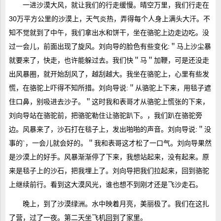
一进沙漠大风，就让我们的行走缓慢。晴空万里，我们行走在
30万平方公里的沙漠上，天气炎热，弄得每个人身上满头大汗。不
知不觉就到了中午，我们拿出水和饼干，坐在骆驼上边走边吃。没
过一会儿，前面出现了旋风。刘向导的脸色有些变化:＂马上沙尘暴
就要来了，快走，也许能躲过去。我们快＂马＂加鞭，可是还没走
出风暴圈，就开始刮风了，越刮越大。我坐在骆驼上，心里有些发
慌，在骆驼上吓得不知所措。刘向导说:＂从骆驼上下来，用毯子遮
住口鼻，别吸进去沙子。＂这时我和表哥才从骆驼上慌张的下来，
刘向导站在骆驼前，把骆驼勒住让骆驼趴下。，我们趴在骆驼旁
边。风暴来了，沙石打在毯子上，发出啪啪的声音。刘向导说:＂没
事的`，一会儿就会好的。＂我和表哥这才松了一口气。刘向导果然
是沙漠上的好手。风暴渐渐停了下来，我想站起来，没有起来。原
来是毯子上的沙石，把我埋上了。刘向导把我们拉起来，回到骆驼
上继续前行。看到这大漠风光，谁也想不到刚才还是飞沙走石。
晚上，到了沙漠绿洲。水中映着月亮，美丽极了。我们在这扎
了营，过了一夜。第二天坐飞机回到了家里。