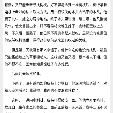
颗蛋，又只能重新寻找树枝。好不容易捡到一堆树枝后，皮特学着
电视上看过的钻木取火方法，用一根较尖的木头去钻平的木头，他
费了九牛二虎之力玩命地钻，终于木头里冒出一缕白烟，他又慢慢
吹气，使火苗冒出来，好不容易将火堆生好了，皮特把蛋放上去
烤，不久后，蛋熟了，他已顾不得烫拿起来就吃，虽然没有味道但
他依然吃将很香，觉得这是以前从来没有吃过的美味。
但是第二天就没有那么幸运了，他什么吃的也没有找到，最后
只能拔起地上的草根嚼起来，这味道又苦又涩，根本难以下咽，但
他不得不吃，因为他知道饿肚子有多难受。
后面几天依然如此。
下雨了，没有避雨处的皮特十分狼狈，他深深地知道错了，对
着天空大喊道：我错啦，我再也不要浪费粮食了。
这时，一道闪电划过，皮特吓得缩成一团。等他睁开眼睛时，
发现自己坐在家里的餐桌上，面前正放着一碗米饭，皮特二话不说