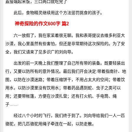
直接端起米饭，三口两口就吃完了
此后，食物精灵继续用这个方法惩罚挑食的孩子。
神奇探险的作文600字 篇2
六一放假了，我在家呆着很无聊。我和表哥提议去维多利亚大
沙漠，我心里虽然有些害怕，但还是非常期待这次探险的。为了安
全，我们又请来了见多识广的刘向导。
出发的前一天晚上我们整理了自己所有带的装备。既要轻装出
行，又要以防所有的意外情况。最后我们开会决定:带着指南针、地
图，以防在沙漠迷路；带着压缩饼干，不用占太大的空间；带着饮
用水，以防沙漠里没有饮用水；带着药品遇到蛇、虫子之类可以
用；还要带帐篷，方便在沙漠扎营；还有打火机、手电筒、绳
子……
经过八个小时的飞行，我们终于到了。刘向导给我们一人一匹
骆驼，把几匹骆驼用绳子牵连在一起，以防走散。