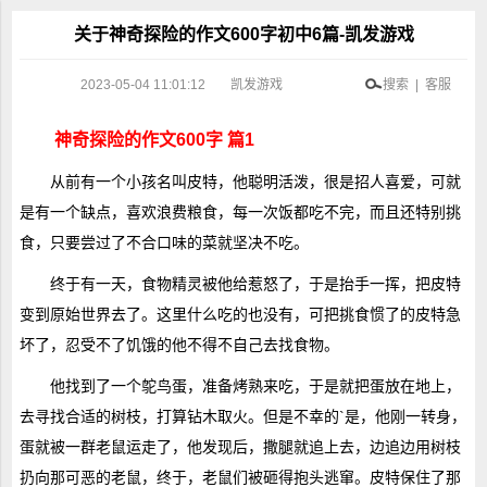
关于神奇探险的作文600字初中6篇-凯发游戏
2023-05-04 11:01:12
凯发游戏
搜索 | 客服
神奇探险的作文600字 篇1
从前有一个小孩名叫皮特，他聪明活泼，很是招人喜爱，可就
是有一个缺点，喜欢浪费粮食，每一次饭都吃不完，而且还特别挑
食，只要尝过了不合口味的菜就坚决不吃。
终于有一天，食物精灵被他给惹怒了，于是抬手一挥，把皮特
变到原始世界去了。这里什么吃的也没有，可把挑食惯了的皮特急
坏了，忍受不了饥饿的他不得不自己去找食物。
他找到了一个鸵鸟蛋，准备烤熟来吃，于是就把蛋放在地上，
去寻找合适的树枝，打算钻木取火。但是不幸的`是，他刚一转身，
蛋就被一群老鼠运走了，他发现后，撒腿就追上去，边追边用树枝
扔向那可恶的老鼠，终于，老鼠们被砸得抱头逃窜。皮特保住了那