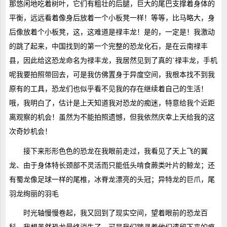
那悠闲地吃着树叶，它们有粗壮的后腿，巨大的尾巴支撑着身体的
平衡，远远看着像身后放着一个小板凳一样！等等，比马略大，身
后像放着个小板凳，这，这难道是禄丰龙！是的，一定是！我激动
的跳了起来，中国找到的第一个完整的恐龙化石，是在云南禄丰
县，因此给这恐龙命名为禄丰龙，我居然见到了真的`禄丰龙，手机
呢我要拍照带回去，可是我仿佛置身于异度空间，我根本找不到我
原有的工具，恐龙们也似乎看不见我的存在继续着自己的生活！
哦，我明白了，估计是上天知道我对恐龙的痴迷，特意给我个近距
离观察的机会！虽然为不能拍照遗憾，但我依然庆幸上天给我的这
次奇妙机会！
接下来形形色色的恐龙在我眼前走过，我看见了天上飞的翼
龙、由于身体特长颈部不灵活而只能低头啃食蕨类叶片的鲸龙；还
有蜀龙像足球一样的尾椎，冰脊龙漂亮的头冠；异特龙的巨爪，尾
羽龙绚丽的羽毛
时光轴慢慢卷起，我又回到了现实空间，望着眼前的恐龙百
科，我想虽然恐龙最终消失了，可是我们踏寻着他们遗留下来的痕