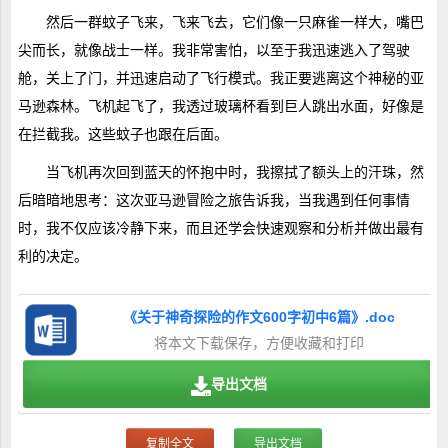
然后一群蚊子飞来，飞来飞去，它们像一只麻雀一样大，嘴巴
尖而长，就像战士一样。我非常害怕，以至于我迅速逃入了驾驶
舱，关上了门，并迅速启动了飞行模式。我正要逃离这个神秘的亚
马逊森林。飞机起飞了，我透过玻璃杯看到巨人跳出水面，好像是
在拦截我。这些蚊子也跟在后面。
当飞机再次回到蓝天的怀抱中时，我擦拭了额头上的汗珠，然
后暗暗地思考：这次亚马逊冒险之旅告诉我，当我遇到任何事情
时，我不仅应该冷静下来，而且还学会快速观察和分析并做出最有
利的决定。
《关于神奇探险的作文600字初中6篇》.doc
将本文下载保存，方便收藏和打印
导出文档
复制全文
导出文档