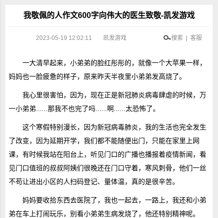
我敬佩的人作文600字向伟大的医生致敬-凯发游戏
2023-05-19 12:02:11
凯发游戏
搜索 | 客服
一大清早起来，小弟弟的脸红彤彤的，就像一个大苹果一样，
妈妈也一脸疲惫的样子，原来昨天半夜里小弟弟发高烧了。
我心里很害怕，因为，现在正是新冠肺炎病毒肆虐的时候，万
一小弟弟......那我不也完了吗......啊......太恐怖了。
这个寒假特别漫长，因为新冠病毒肺炎，我的生活也完全发生
了改变，因为延期开学，我们都不能随便出门，只能在家里上网
课，有时候我站在阳台上，听见门口的广播也播报着疫情新闻，看
见门口值班的叔叔阿姨们很晚还在门口守着，寒风刺骨，他们一丝
不苟让进出小区的人扫码登记、量体温，真的是很辛苦。
妈妈要收拾东西去医院了，我也一起去，一路上，我还和小弟
弟在车上打闹玩乐，别看小弟弟生病发烧了，他还特别精神呢。