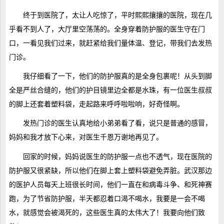
终于到医院了，太让人吃惊了，平时熙熙攘攘的医院，现在几
乎看不到人了，大厅里空荡荡的。全身穿着防护服的医生守在门
口，一看见我们过来，就赶紧给我们量体温、登记，带我们去发热
门诊。
我仔细看了一下，他们的防护服真的是全身包裹呢！从头到脚
全是严丝合缝的，他们的护目镜里边全都是水珠，有一位医生叔叔
的脚上还套着塑料袋，走起路来呼呼啦啦响，好奇怪啊。
发热门诊的医生认真地给小弟弟看了看，说只是普通的感冒，
妈妈和我才放下心来，对医生千恩万谢地再见了。
回家的时候，妈妈说医生的防护服一点也不透气，现在医院的
防护服又很紧缺，所以他们在脚上套上塑料袋避免弄脏。武汉那边
的医护人员每天上班很长时间，他们一直在和病毒斗争、和死神赛
跑，为了节省防护服，半天都忍着口渴不喝水，我要是一会不喝
水，就感觉会被渴死的，这些医生真的太伟大了！我要向他们致