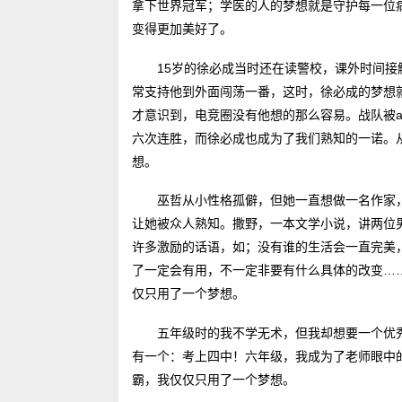
拿下世界冠军；学医的人的梦想就是守护每一位
变得更加美好了。
15岁的徐必成当时还在读警校，课外时间接
常支持他到外面闯荡一番，这时，徐必成的梦想
才意识到，电竞圈没有他想的那么容易。战队被a
六次连胜，而徐必成也成为了我们熟知的一诺。
想。
巫哲从小性格孤僻，但她一直想做一名作家
让她被众人熟知。撒野，一本文学小说，讲两位
许多激励的话语，如；没有谁的生活会一直完美
了一定会有用，不一定非要有什么具体的改变…
仅只用了一个梦想。
五年级时的我不学无术，但我却想要一个优
有一个：考上四中！六年级，我成为了老师眼中
霸，我仅仅只用了一个梦想。