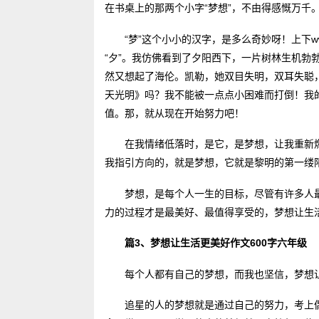
在书桌上的那两个小字“梦想”，不由得感慨万千
“梦”这个小小的汉字，是多么奇妙呀！上下www
“夕”。我仿佛看到了夕阳西下，一片树林生机勃
然又想起了海伦。凯勒，她双目失明，双耳失聪
天光明》吗？我不能被一点点小困难而打倒！我
值。那，就从现在开始努力吧！
在我情绪低落时，是它，是梦想，让我重新
我指引方向的，就是梦想，它就是黎明的第一缕
梦想，是每个人一生的目标，尽管有许多人
力的过程才是最美好、最值得享受的，梦想让生活
篇3、梦想让生活更美好作文600字六年级
每个人都有自己的梦想，而我也坚信，梦想
追星的人的梦想就是通过自己的努力，考上