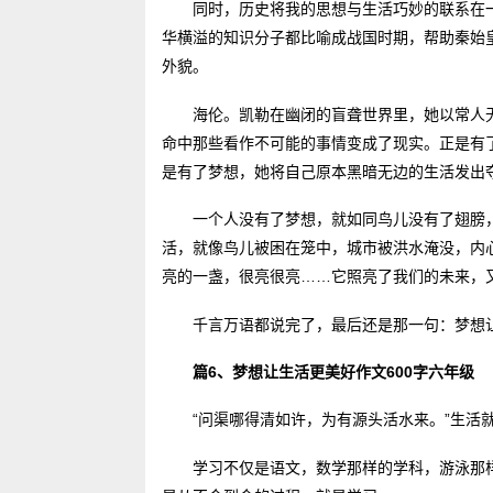
同时，历史将我的思想与生活巧妙的联系在
华横溢的知识分子都比喻成战国时期，帮助秦始
外貌。
海伦。凯勒在幽闭的盲聋世界里，她以常人
命中那些看作不可能的事情变成了现实。正是有
是有了梦想，她将自己原本黑暗无边的生活发出
一个人没有了梦想，就如同鸟儿没有了翅膀
活，就像鸟儿被困在笼中，城市被洪水淹没，内
亮的一盏，很亮很亮……它照亮了我们的未来，
千言万语都说完了，最后还是那一句：梦想
篇6、梦想让生活更美好作文600字六年级
“问渠哪得清如许，为有源头活水来。”生活
学习不仅是语文，数学那样的学科，游泳那