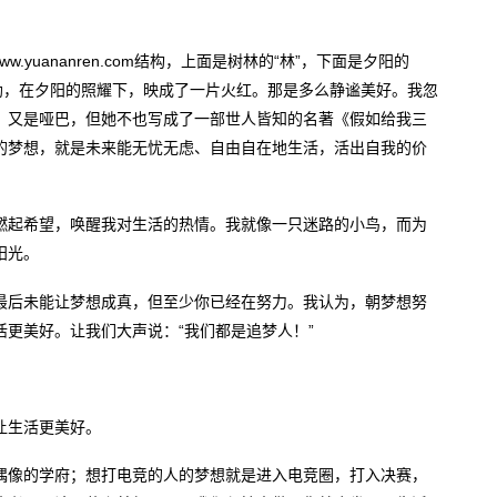
。
.yuananren.com结构，上面是树林的“林”，下面是夕阳的
勃，在夕阳的照耀下，映成了一片火红。那是多么静谧美好。我忽
，又是哑巴，但她不也写成了一部世人皆知的名著《假如给我三
的梦想，就是未来能无忧无虑、自由自在地生活，活出自我的价
燃起希望，唤醒我对生活的热情。我就像一只迷路的小鸟，而为
阳光。
最后未能让梦想成真，但至少你已经在努力。我认为，朝梦想努
更美好。让我们大声说：“我们都是追梦人！”
让生活更美好。
偶像的学府；想打电竞的人的梦想就是进入电竞圈，打入决赛，