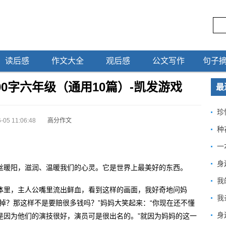
读后感
作文大全
观后感
公文写作
句子
0字六年级（通用10篇）-凯发游戏
最
珍
-05 11:06:48
高分作文
种
一
身
丝暖阳，滋润、温暖我们的心灵。它是世界上最美好的东西。
我
体里，主人公嘴里流出鲜血，看到这样的画面，我好奇地问妈
我
掉？那这样不是要赔很多钱吗？”妈妈大笑起来：“你现在还不懂
身
是因为他们的演技很好，演员可是很出名的。”就因为妈妈的这一