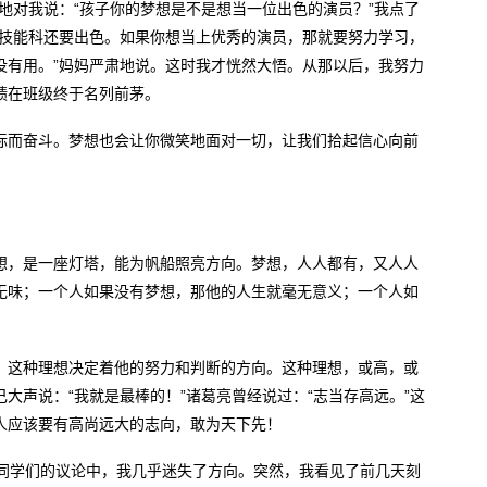
地对我说：“孩子你的梦想是不是想当一位出色的演员？”我点了
项技能科还要出色。如果你想当上优秀的演员，那就要努力学习，
没有用。”妈妈严肃地说。这时我才恍然大悟。从那以后，我努力
绩在班级终于名列前茅。
标而奋斗。梦想也会让你微笑地面对一切，让我们拾起信心向前
想，是一座灯塔，能为帆船照亮方向。梦想，人人都有，又人人
无味；一个人如果没有梦想，那他的人生就毫无意义；一个人如
，这种理想决定着他的努力和判断的方向。这种理想，或高，或
大声说：“我就是最棒的！”诸葛亮曾经说过：“志当存高远。”这
人应该要有高尚远大的志向，敢为天下先！
在同学们的议论中，我几乎迷失了方向。突然，我看见了前几天刻