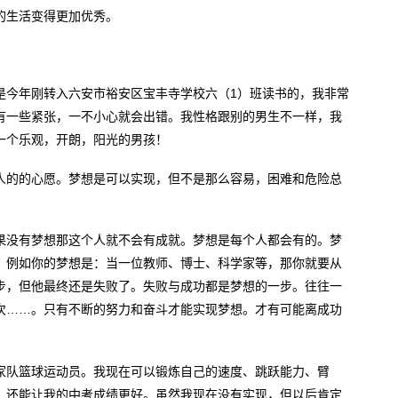
的生活变得更加优秀。
是今年刚转入六安市裕安区宝丰寺学校六（1）班读书的，我非常
有一些紧张，一不小心就会出错。我性格跟别的男生不一样，我
一个乐观，开朗，阳光的男孩！
人的的心愿。梦想是可以实现，但不是那么容易，困难和危险总
果没有梦想那这个人就不会有成就。梦想是每个人都会有的。梦
。例如你的梦想是：当一位教师、博士、科学家等，那你就要从
步，但他最终还是失败了。失败与成功都是梦想的一步。往往一
次……。只有不断的努力和奋斗才能实现梦想。才有可能离成功
家队篮球运动员。我现在可以锻炼自己的速度、跳跃能力、臂
，还能让我的中考成绩更好。虽然我现在没有实现，但以后肯定