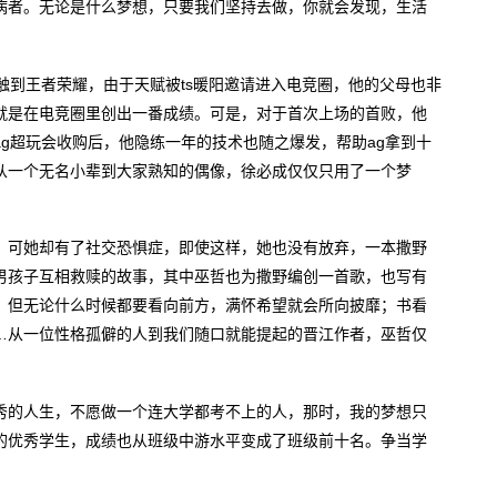
病者。无论是什么梦想，只要我们坚持去做，你就会发现，生活
触到王者荣耀，由于天赋被ts暖阳邀请进入电竞圈，他的父母也非
就是在电竞圈里创出一番成绩。可是，对于首次上场的首败，他
g超玩会收购后，他隐练一年的技术也随之爆发，帮助ag拿到十
从一个无名小辈到大家熟知的偶像，徐必成仅仅只用了一个梦
，可她却有了社交恐惧症，即使这样，她也没有放弃，一本撒野
男孩子互相救赎的故事，其中巫哲也为撒野编创一首歌，也写有
，但无论什么时候都要看向前方，满怀希望就会所向披靡；书看
…从一位性格孤僻的人到我们随口就能提起的晋江作者，巫哲仅
秀的人生，不愿做一个连大学都考不上的人，那时，我的梦想只
的优秀学生，成绩也从班级中游水平变成了班级前十名。争当学