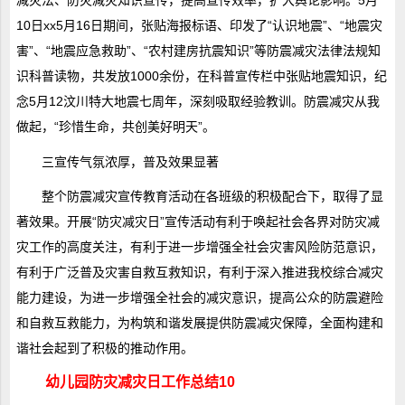
减灾法、防灾减灾知识宣传，提高宣传效率，扩大舆论影响。5月
10日xx5月16日期间，张贴海报标语、印发了“认识地震”、“地震灾
害”、“地震应急救助”、“农村建房抗震知识”等防震减灾法律法规知
识科普读物，共发放1000余份，在科普宣传栏中张贴地震知识，纪
念5月12汶川特大地震七周年，深刻吸取经验教训。防震减灾从我
做起，“珍惜生命，共创美好明天”。
三宣传气氛浓厚，普及效果显著
整个防震减灾宣传教育活动在各班级的积极配合下，取得了显
著效果。开展“防灾减灾日”宣传活动有利于唤起社会各界对防灾减
灾工作的高度关注，有利于进一步增强全社会灾害风险防范意识，
有利于广泛普及灾害自救互救知识，有利于深入推进我校综合减灾
能力建设，为进一步增强全社会的减灾意识，提高公众的防震避险
和自救互救能力，为构筑和谐发展提供防震减灾保障，全面构建和
谐社会起到了积极的推动作用。
幼儿园防灾减灾日工作总结10