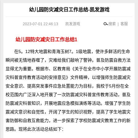
幼儿园防灾减灾日工作总结-凯发游戏
2023-07-01 22:46:13
凯发游戏
搜索 | 客服
幼儿园防灾减灾日工作总结1
在5。12特大地震和青海玉树7。1级地震，使许多鲜活的生命
瞬间被无情地吞噬了，灾难给我们敲响了警钟。普及防震自救方法
显得尤为重要。根据市、区教育局《关于在全市中小学开展防震减
灾科普宣传教育活动的安排意见》文件精神，以增强师生防震减灾
安全意识、提高突发事件应急处置能力为目标，我校于5月份在全
校范围内广泛深入地开展了一次防震减灾科普宣传教育活动，普及
防震减灾科普知识，开展地震应急模拟演练等活动。增强了学生防
震减灾意识和自觉性，开阔了学生的知识视野，提高了学生地震灾
害防御和自救互救能力，进一步探索了学校防震减灾教育工作的新
思路。现将此次活动总结如下：