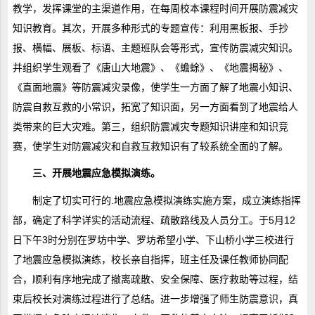
教学，发挥课堂的主渠道作用，在每周校本课程时间开展防震减灾
知识教育。其次，开展多种形式的专题宣传：利用黑板报、手抄
报、横幅、展板、标语、主题班队会等形式，宣传防震减灾知识。
并组织学生观看了《唐山大地震》、《蟾蜍》、《地震揭秘》、
《直面地震》等防震减灾录像，使学生一方面了解了地震小知识、
防震自救互救的小常识，拓宽了知识面，另一方面看到了地震给人
类带来的巨大灾难。第三，组织防震减灾专题知识讲座和知识竞
赛，使学生对防震减灾和自救互救知识有了较系统全面的了解。
三、开展地震应急模拟演练。
制定了切实可行的.地震应急模拟演练实施方案，成立演练指挥
部，确定了科学详实的活动流程、疏散路线及人员分工。于5月12
日下午3时分别在罗坊中学、罗坊希望小学、下山桥小学三校进行
了地震应急模拟演练，校长亲自指挥，班主任及课任教师协同配
合，顺利有序地完成了撤离疏散、安全保障、医疗救助等过程，结
束后校长对演练过程进行了总结。进一步增强了师生防震意识，真