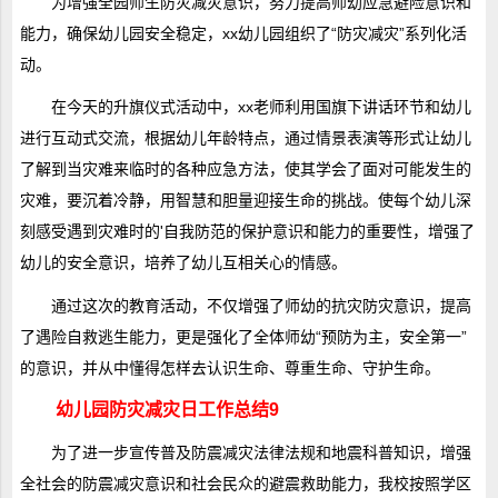
为增强全园师生防灾减灾意识，努力提高师幼应急避险意识和
能力，确保幼儿园安全稳定，xx幼儿园组织了“防灾减灾”系列化活
动。
在今天的升旗仪式活动中，xx老师利用国旗下讲话环节和幼儿
进行互动式交流，根据幼儿年龄特点，通过情景表演等形式让幼儿
了解到当灾难来临时的各种应急方法，使其学会了面对可能发生的
灾难，要沉着冷静，用智慧和胆量迎接生命的挑战。使每个幼儿深
刻感受遇到灾难时的'自我防范的保护意识和能力的重要性，增强了
幼儿的安全意识，培养了幼儿互相关心的情感。
通过这次的教育活动，不仅增强了师幼的抗灾防灾意识，提高
了遇险自救逃生能力，更是强化了全体师幼“预防为主，安全第一”
的意识，并从中懂得怎样去认识生命、尊重生命、守护生命。
幼儿园防灾减灾日工作总结9
为了进一步宣传普及防震减灾法律法规和地震科普知识，增强
全社会的防震减灾意识和社会民众的避震救助能力，我校按照学区