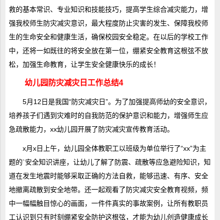
救的基本常识、专业知识和技能技巧，提高学生综合减灾能力，增
强我校师生防灾减灾意识，最大程度防止灾害的发生、保障我校师
生的生命安全和健康生活，确保校园安全稳定。在以后的学校工作
中，还将一如既往的将安全放在第一位，绷紧安全教育这根弦不放
松，加强生命教育，让学生安全健康快乐的成长！
幼儿园防灾减灾日工作总结4
5月12日是我国“防灾减灾日”。为了加强提高师幼的安全意识，
培养孩子们遇到灾难时的自我防范的保护意识和能力，增强师生应
急疏散能力，xx幼儿园开展了防灾减灾宣传教育活动。
x月x日上午，幼儿园全体教职工以班级为单位举行了“xx”为主
题的`安全知识讲座，让幼儿了解了防震、疏散等应急避险知识，知
道在发生地震时能够采取正确的方法自救，能够迅速、有序、安全
地撤离疏散到安全地带。还一起观看了防灾减灾安全教育视频，频
中一幅幅触目惊心的画面，一件件真实的事故案例，让所有教职员
工认识到只有时刻绷紧安全防护这根弦，才能为幼儿创造健康成长