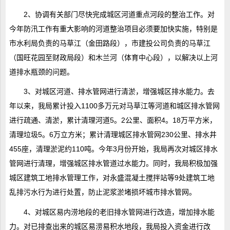
2、协调有关部门尽快完成城区河道重点河段的整治工作。对
今年防汛工作有重大影响的河道整治项目必须要加快实施，特别是
市水利局负责的马草江（金田路段），市建投公司负责的马草江
（国旺花园至财政局段）和木兰河（体育中心段），以解决以上河
道排水瓶颈的问题。
3、对城区河道、排水管网进行清淤，增强城区排水能力。去
年以来，我局累计投入1100多万元对马草江等河道和城区排水管网
进行疏通、清淤，累计清理河道5。2公里、面积4。18万平方米，
清理垃圾5。6万立方米；累计清理城区排水管网230公里、排水井
455座，清理淤泥约110吨。今年3月份开始，我局再次对城区排水
管网进行清理，增强城区排水管道过水能力。同时，我局积极加强
城区建筑工地排水管理工作，对永盛混凝土搅拌站等9处建筑工地
乱排污水行为进行处置，防止泥浆淤堵损坏城市排水管网。
4、对城区易内涝地段的老旧排水管网进行改造，增加排水能
力。对已排查出来的城区易涝易积水地段，我局投入资金进行改