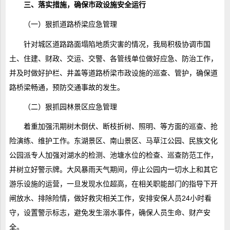
三、落实措施，确保市政设施安全运行
（一）狠抓道路桥梁应急管理
针对城区道路路面塌陷地质灾害的情况，我局积极协调市国
土、住建、财政、交运、交警、各管线单位做好应急、防治工作，
并及时做好护栏、井盖等道路桥梁市政设施的巡查、管护，确保道
路桥梁畅通，预防交通事故的发生。
（二）狠抓园林景区应急管理
着重加强汛期树木倒伏、断枝折树、照明、等方面的巡查、抢
险演练、维护工作。东湖景区、南山景区、马草江公园、民族文化
公园派专人加强对湖水的检测、池塘水位的检查、巡查防范工作，
并树立好警示牌。大风暴雨天气期间，停止公园内一切水上和其它
游乐设施的运营，一旦发现水位超高，在相关职能部门的指导下开
闸放水、排除险情，做好救灾相关工作，安排安保人员24小时看
守，设置警示标志，避免发生溺水事件，确保人员生命、财产安
全。