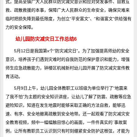
式，提高全镇广大人民群众防灾减灾意识和应对突发事件、自救互
救、疏散救援的本事，保障广大人民群众的生命安全，确保灾难来
临时把损失降到最低限度，为创立“平安富文”、“和谐富文”供给强有
力的安全保障。
幼儿园防灾减灾日工作总结6
5月12日是我国第x个“防灾减灾日”。为了加强提高师幼的安全
意识，培养孩子们遇到灾难时的自我防范的保护意识和能力，增强
师生应急疏散能力，钟楼区机械新村幼儿园开展了防灾减灾宣传教
育活动。
5月9日上午，幼儿园全体教职工以班级为单位举行了“地震来
了我不怕”为主题的安全知识讲座，让幼儿了解了防震、疏散等应急
避险知识，知道在发生地震时能够采取正确的方法自救，能够迅
速、有序、安全地撤离疏散到安全地带。还一起观看了防灾减灾安
全教育视频，频中一幅幅触目惊心的画面，一件件真实的`事故案
例，让所有教职员工认识到只有时刻绷紧安全防护这根弦，才能为