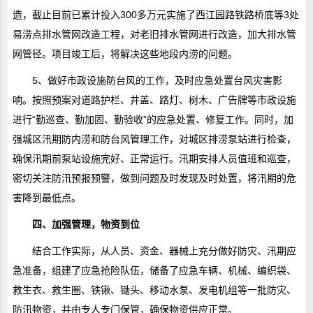
造，截止目前已累计投入300多万元实施了西江园路铁路桥底等3处
易涝点排水管网改造工程，对老旧排水管网进行改造，加大排水管
网管径。项目竣工后，将解决这些地段内涝的问题。
5、做好市政设施防台风的工作，及时应急处置台风灾害影
响。按照预案对道路护栏、井盖、路灯、树木、广告牌等市政设施
进行“勤巡查、勤加固、勤验收”的应急处置、修复工作。同时，加
强城区汛期防内涝和防台风管理工作，对城区排涝泵站进行检查，
确保汛期前泵站设施完好、正常运行。汛期安排人员值班和巡查，
密切关注防汛预报预警，做到问题及时发现及时处置，将汛期的危
害降到最低点。
四、加强管理，物资到位
结合工作实际，从人员、资金、器械上充分做好防灾、汛期应
急准备，组建了应急抢险队伍，储备了应急车辆、机械、编织袋、
救生衣、救生圈、铁锹、锄头、移动水泵、发电机组等一批防灾、
防汛物资，并由专人专门保管，确保物资供应正常。