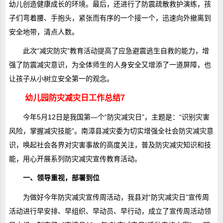
幼儿创造健康成长的环境。最后，还进行了防震疏散救护演练，孩
子们弯着腰、手抱头，紧张而有序的一个接一个，迅速向外撤离到
安全地带，清点人数。
此次“减灾防灾”教育活动提高了应急避震逃生自救的能力，增
强了防震减灾意识，为全体师生的人身安全又增添了一道屏障，也
让孩子从小树立安全第一的观念。
幼儿园防灾减灾日工作总结7
今年5月12日是我国第—个“防灾减灾日”，主题是：“识别灾害
风险，掌握减灾技能”。南漳县减灾委为切实增强全社会防灾减灾意
识，唤起社会各界对灾害事故的高度关注，普及防灾减灾知识和技
能，用心开展系列防灾减灾宣传教育活动。
一、领导重视，部署到位
为做好今年防灾减灾宣传周活动，我县对“防灾减灾日”宣传周
活动进行早安排、早组织、早动员、早行动，成立了宣传周活动领