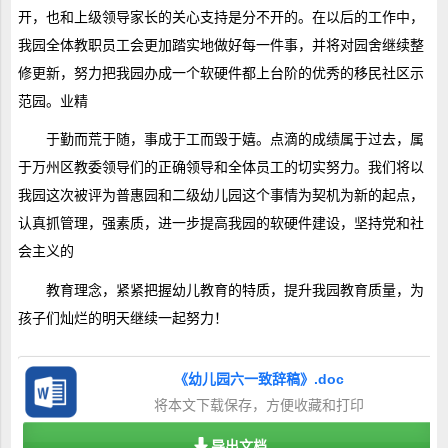
开，也和上级领导家长的关心支持是分不开的。在以后的工作中，
我园全体教职员工会更加踏实地做好每一件事，并将对园舍继续整
修更新，努力把我园办成一个软硬件都上台阶的优秀的移民社区示
范园。业精
于勤而荒于随，事成于工而毁于嬉。点滴的成绩属于过去，属
于万州区教委领导们的正确领导和全体员工的切实努力。我们将以
我园这次被评为普惠园和二级幼儿园这个事情为契机为新的起点，
认真抓管理，强素质，进一步提高我园的软硬件建设，坚持党和社
会主义的
教育理念，紧紧把握幼儿教育的特质，提升我园教育质量，为
孩子们灿烂的明天继续一起努力！
《幼儿园六一致辞稿》.doc
将本文下载保存，方便收藏和打印
导出文档