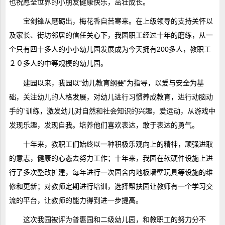
也祝愿全世界的小朋友健康快乐，茁壮成长。
宝剑锋从磨砺出，梅花香自苦寒来。在上级领导的支持关怀以
及家长、街坊邻居的信任关心下，我园职工经过十年的磨练，从一
个只有四十多人的小小幼儿园发展成为今天拥有200多人，教职工
２０多人的中等规模的幼儿园。
建园以来，我园以“幼儿教育纲要”为指导，以爱与安全为基
础，关注幼儿的人格发展，对幼儿进行习惯养成教育，进行动脑动
手的`训练，激发幼儿对自然和社会知识的兴趣，爱运动，从游戏中
发现乐趣，发现自我。培养他们喜欢表达，敢于表达的勇气。
十年来，教职工们始终以一种积极乐观向上的精神，顽强进取
的意志，健康的心态去努力工作；十年来，我园在软硬件设施上进
行了多次整改扩建，每年进行一次园舍内地板墙壁玩具等设施的维
修和更新；对教师定期进行培训，选择帮扶园让教师有一个学习交
流的平台，让教师的能力得到进一步提高。
这次我园被评为普惠园和二级幼儿园，和教职工的努力分不