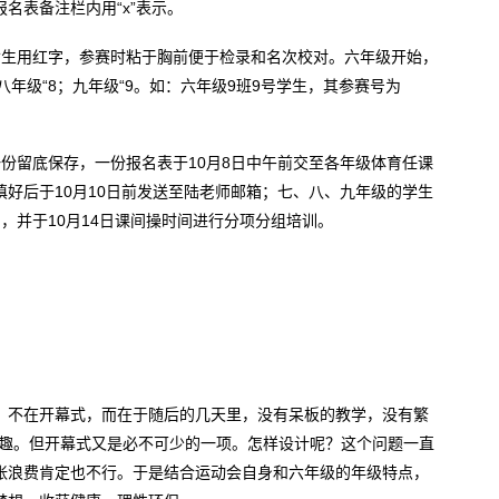
名表备注栏内用“x”表示。
女生用红字，参赛时粘于胸前便于检录和名次校对。六年级开始，
八年级“8；九年级“9。如：六年级9班9号学生，其参赛号为
份留底保存，一份报名表于10月8日中午前交至各年级体育任课
填好后于10月10日前发送至陆老师邮箱；七、八、九年级的学生
，并于10月14日课间操时间进行分项分组培训。
，不在开幕式，而在于随后的几天里，没有呆板的教学，没有繁
乐趣。但开幕式又是必不可少的一项。怎样设计呢？这个问题一直
张浪费肯定也不行。于是结合运动会自身和六年级的年级特点，