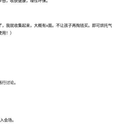
梦想，收获健康，理性环保。
了，我就收集起来，大概有x面。不让孩子再掏钱买。即可烘托气
使用！）
再行讨论。
进入会场。