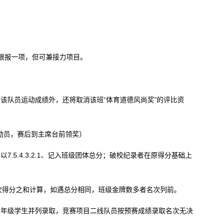
限报一项，但可兼接力项目。
该队员运动成绩外，还将取消该班“体育道德风尚奖”的评比资
动员，赛后到主席台前领奖）
.5.4.3.2.1、记入班级团体总分；破校纪录者在原得分基础上
次得分之和计算，如遇总分相同，班级金牌数多者名次列前。
与年级学生并列录取，竞赛项目二线队员按预赛成绩录取名次无决