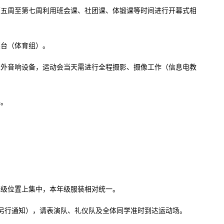
第五周至第七周利用班会课、社团课、体锻课等时间进行开幕式相
奖台（体育组）。
室外音响设备，运动会当天需进行全程摄影、摄像工作（信息电教
任。
和班级位置上集中，本年级服装相对统一。
时间另行通知），请表演队、礼仪队及全体同学准时到达运动场。