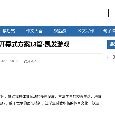
读后感
作文大全
观后感
公文写作
句子
开幕式方案13篇-凯发游戏
最
【
-10 13:58:58
高分公文
特色，推动我校体育运动的蓬勃发展，丰富学生的校园生活，培育
进取、敢于竞争的团队精神，让学生感受积极的体育文化，促进