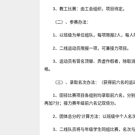
3、教工比赛：由工会组织，项目待定。
（二）、参赛办法：
1、以班级为单位组队，每项限报2人，每人
2、二线运动员限报一项，可兼接力项目。
3、运动员有冒名顶替、弄虚作假者，除取消
格。
（三）、录取名次办法：（获得前六名的运
1、田径比赛项目各组别均录取前六名，分别以7
再加7分；接力赛年级前六名记双倍分。
2、团体总分的'计算方法：以班级中个人名
3、二线队员将与年级学生同组比赛，名次