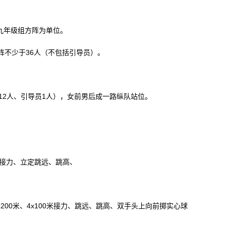
九年级组方阵为单位。
阵不少于36人（不包括引导员）。
生12人、引导员1人），女前男后成一路纵队站位。
0米接力、立定跳远、跳高、
/1200米、4x100米接力、跳远、跳高、双手头上向前掷实心球