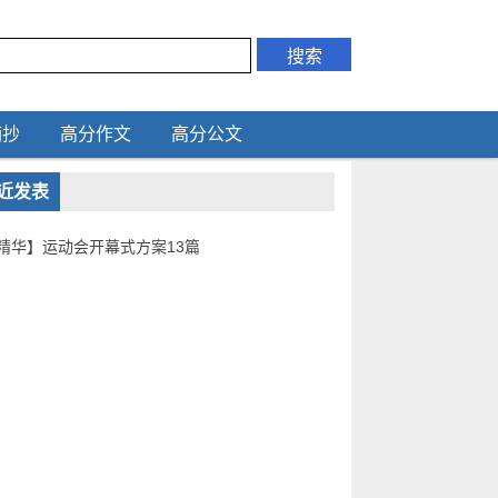
摘抄
高分作文
高分公文
近发表
精华】运动会开幕式方案13篇