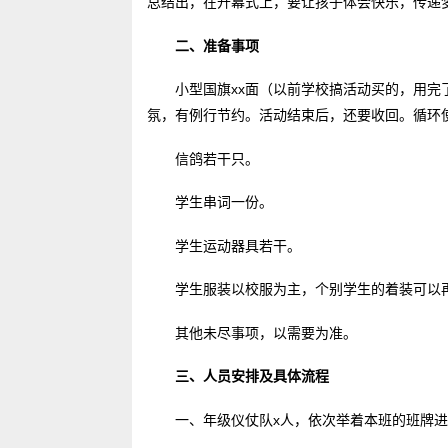
总结出，在开幕式上，要让孩子体会快乐，传递
二、准备事项
小型国旗xx面（以前学校搞活动买的，用完
氛，有例行节约。活动结束后，还要收回。循环
信鸽若干只。
学生串词一份。
学生运动器具若干。
学生服装以校服为主，个别学生的着装可以
其他未尽事项，以需要为准。
三、
人员安排及具体流程
一、年级仪仗队x人，依次举着本班的班牌