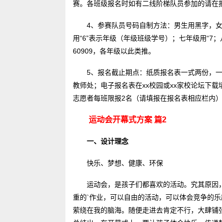
赛。各班级报名时如有二线阶梯队员参加的请在报
4、参赛队员号码自制方法：男生用黑字，
用“6”表示年级（年级班级学号）；七年级用“7；
60909，各年级以此类推。
5、报名截止期点：纸质报名表一式两份，一
教师处；电子报名表在xx校园或xx家校论坛下载
志愿者每班限报2名（请填报在报名表相应栏内）
运动会开幕式方案 篇2
一、设计理念
快乐、梦想、健康、环保
运动会，是孩子们都喜欢的活动。究其原因
重的`作业，可以自由的活动，可以体会竞争的
萦绕在我的脑海。随便走进去肯定不行，大肆铺