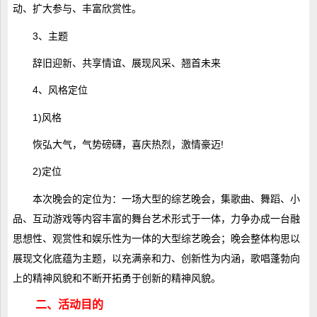
动、扩大参与、丰富欣赏性。
3、主题
辞旧迎新、共享情谊、展现风采、翘首未来
4、风格定位
1)风格
恢弘大气，气势磅礴，喜庆热烈，激情豪迈!
2)定位
本次晚会的定位为：一场大型的综艺晚会，集歌曲、舞蹈、小
品、互动游戏等内容丰富的舞台艺术形式于一体，力争办成一台融
思想性、观赏性和娱乐性为一体的大型综艺晚会；晚会整体构思以
展现文化底蕴为主题，以充满亲和力、创新性为内涵，歌唱蓬勃向
上的精神风貌和不断开拓勇于创新的精神风貌。
二、活动目的