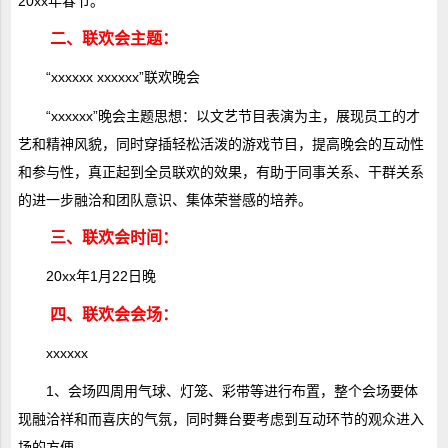
20xx年春节。
二、联欢会主题：
“xxxxxx xxxxxx”联欢晚会
“xxxxxx”晚会主题思想：以文艺节目表演为主，展现员工的才
艺和精神风貌，同时穿插轻松活泼的游戏节目，提高晚会的互动性
和参与性，真正起到全员联欢的效果，有助于同事关系、干群关系
的进一步融洽和团队意识、集体荣誉感的培养。
三、联欢会时间：
20xx年1月22日晚
四、联欢会会场：
xxxxxx
1、会场四周用气球、灯笼、彩带等进行布置，整个会场要体
现融洽祥和而喜庆的气氛，同时舞台要考虑到互动环节的观众进入
场的方便。