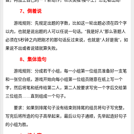
做，再加上自己的一个新动作，以次类推!接不上，忘记者出局!
7、倒着说
游戏规则：先规定出题的字数，比如这一轮出题必须在四个字
以内，也就是说出题的人可以任说一句话。“我是好人”那么答题人
必须在5秒钟之内把刚才的那句话反过来说，也就是“人好是我”，如
果说不出或者说错就算失败。
8、集体造句
游戏规则：分成若干小组，每一小组第一位组员准备好一支笔
和一张空白纸，游戏开始向每小组第一位组员随意在纸上写一个
字，然后将笔和纸传给第二人，第二人按要求写完一个字后交给第
三位组员……直到组成一个句子。
要求：如果到排尾句子没有结束则排尾的组员将句子写完整，
写完后将所造的句子高举起来，最后以句子通顺，先举起造好句子
的小组为胜。