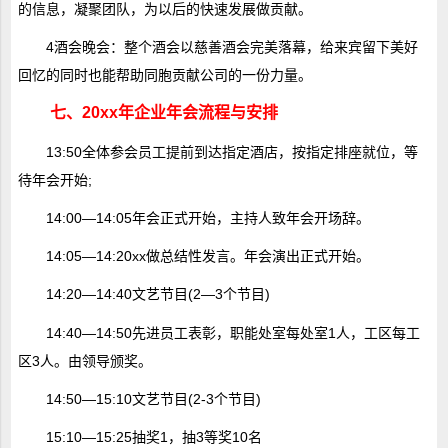
的信息，凝聚团队，为以后的快速发展做贡献。
4酒会晚会：整个酒会以慈善酒会完美落幕，给来宾留下美好
回忆的同时也能帮助同胞贡献公司的一份力量。
七、20xx年企业年会流程与安排
13:50全体参会员工提前到达指定酒店，按指定排座就位，等
待年会开始;
14:00―14:05年会正式开始，主持人致年会开场辞。
14:05―14:20xx做总结性发言。年会演出正式开始。
14:20―14:40文艺节目(2―3个节目)
14:40―14:50先进员工表彰，职能处室每处室1人，工区每工
区3人。由领导颁奖。
14:50―15:10文艺节目(2-3个节目)
15:10―15:25抽奖1，抽3等奖10名