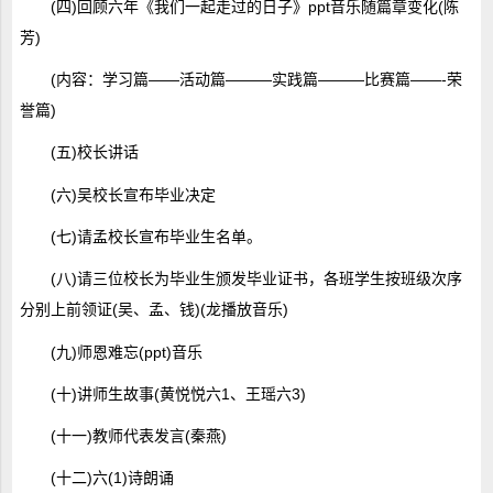
(四)回顾六年《我们一起走过的日子》ppt音乐随篇章变化(陈
芳)
(内容：学习篇――活动篇―――实践篇―――比赛篇――-荣
誉篇)
(五)校长讲话
(六)吴校长宣布毕业决定
(七)请孟校长宣布毕业生名单。
(八)请三位校长为毕业生颁发毕业证书，各班学生按班级次序
分别上前领证(吴、孟、钱)(龙播放音乐)
(九)师恩难忘(ppt)音乐
(十)讲师生故事(黄悦悦六1、王瑶六3)
(十一)教师代表发言(秦燕)
(十二)六(1)诗朗诵