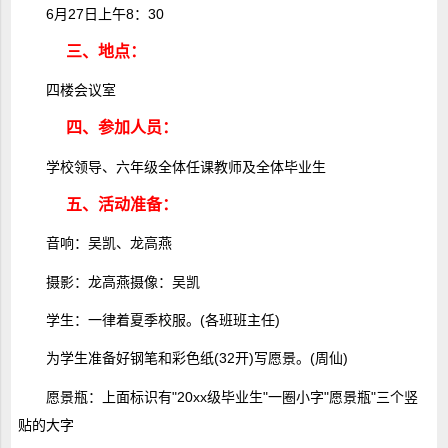
6月27日上午8：30
三、地点：
四楼会议室
四、参加人员：
学校领导、六年级全体任课教师及全体毕业生
五、活动准备：
音响：吴凯、龙高燕
摄影：龙高燕摄像：吴凯
学生：一律着夏季校服。(各班班主任)
为学生准备好钢笔和彩色纸(32开)写愿景。(周仙)
愿景瓶：上面标识有"20xx级毕业生"一圈小字"愿景瓶"三个竖
贴的大字