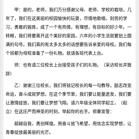
甲：是的，老师，我们万分感谢父母、老师、学校的栽培，几
年了，我们在这美丽的校园愉快的玩耍，尽情地歌唱，刻苦的学
习，勇敢的锻炼，成了一个有热情，有理想，有目标的好少年。一
转眼，我们将要离开这个美好的家园，六年的小学生活就要划上圆
满的句号。我们真的有太多太多的话想要告诉亲爱的母校。我们每
个班都为母校准备了一份礼物。就请各班代表上台。
师：也有请三位校长上台接受孩子们的礼物。（采访校长并致
辞）
乙：谢谢三位校长，我们将铭记校长的每一句教导。励志改变
命运，奋斗成就梦想，在这个季节里，我们要让能量迸发，我们要
让激情绽放，我们要让梦想飞翔。请六年级全体同学起立，（起
立）在这庄严而神圣的时刻，举起你的右手。郑重宣誓：
超越自我，勇创辉煌。用奋斗放飞希望，用信念实现梦想，让
青春绽放最美丽的光芒。