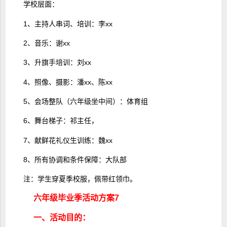
学校层面：
1、主持人串词、培训：李xx
2、音乐：谢xx
3、升旗手培训：刘xx
4、照像、摄影：潘xx、陈xx
5、会场整队（六年级坐中间）：体育组
6、舞台梯子：祁主任，
7、献鲜花礼仪生训练：魏xx
8、所有协调和条件保障：大队部
注：学生穿夏季校服，佩带红领巾。
六年级毕业季活动方案7
一、活动目的：