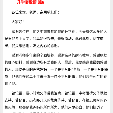
升学宴致辞 篇6
各位来宾、老师、亲朋挚友们：
大家好！
感谢各位在百忙之中前来参加我的升学宴，今天有这么多的人
祝贺我考上大学，我真是很兴奋，也很激动，此时此刻，站在这
里，我只想感谢，发之内心的感谢。
感谢老师多年来的辛勤培养，感谢亲亲的耐心教导，感谢朋友
的细心照料，感谢身边所有爱我的人，最后，我要感谢我最想感谢
的人，那便是我的爸爸妈妈，一个是平凡的`老师，一个是平凡的职
员，但他们在这二十年来干着一件不平凡的事，他们含辛茹苦的养
育了我。
曾记否，我小时候父母带我治病，曾记否，中考落榜父母默默
支持，曾记否，高考那几天的焦急等待，曾记否，在报志愿时的心
急火燎，那都是我爸妈的所作所为，他们用尽心血，他们操透了