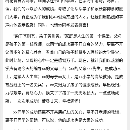
梅花香自苦寒来。xx同学在书山中攀越，在学海中荡舟，寒窗苦
读，我们的xx以骄人的成绩，考取了让莘莘学子和家长都仰慕的厦
门大学，真正成为了我们心中俊秀杰出的人才。让我们用热烈的掌
声向他表示祝贺！同时，也请xx同学发表感言！
“染于苍则苍，染于黄则黄。”家庭是人生的第一个课堂，父母
是孩子的第一任教师，xx同学的成功离不开自身的努力，更离不开
父母多年的精心养育。看着自己的孩子即将步入理想的大学殿堂，
此时此刻，父母的心中一定是感慨万千。现在，就让我们以热烈的
掌声有请今天的编导xx的父母上台（xx的父亲xxx先生，是成功人
士，是镇人大主席；xx的母亲xx女士，是xx小学的高级教师，是教
育战线上的一名尖兵）。xx夫妇为了孩子的健康成长，早出晚归，
力尽艰辛，费尽心力，换来了了孩子一天天地长大，一点点地成
熟，一次次地成功！苦尽甘来，幸福满怀！
xx同学的成功还离不开亲朋好友的关心，离不开老师的教诲，
离不开同学的帮助。可以说，他的成功也是大家的成功。