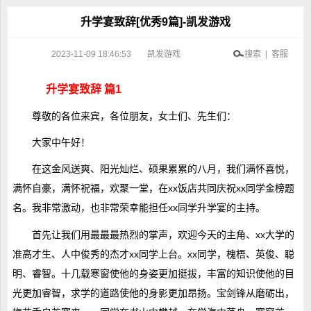
升学宴致辞[优秀9篇]-凯发游戏
2023-11-09 18:46:53
凯发游戏
搜索 | 客服
升学宴致辞 篇1
尊敬的各位来宾，各位朋友，女士们、先生们：
大家中午好！
在这金风送爽、阳光灿烂、硕果累累的八月，我们满怀喜悦，
满怀自豪，满怀祝福，欢聚一堂，在xx饭店共同庆祝xx同学金榜题
名。我非常激动，也非常荣幸能担任xx同学升学宴的主持。
首先让我们用最最最热烈的掌声，欢迎今天的主角、xx大学的
准高才生、人中俊秀的杰才xx同学上台。xx同学，槐梧、英俊、聪
明、睿智。十几载寒窗使他的身姿更加挺拔，丰富的知识使他的目
光更加睿智，求学的道路使他的身影更加昂扬。宝剑锋从磨砺出，