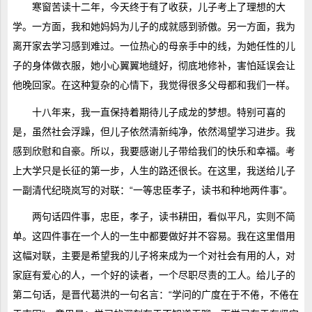
寒窗苦读十二年，今天终于有了收获，儿子考上了理想的大
学。一方面，我和她妈妈为儿子的成就感到骄傲。另一方面，我为
离开家去学习感到难过。一位热心的母亲手中的线，为她任性的儿
子的身体做衣服，她小心翼翼地缝好，彻底地修补，害怕延误会让
他晚回家。在这种复杂的心情下，我觉得很多父母都和我们一样。
十八年来，我一直保持着期待儿子成龙的梦想。特别可喜的
是，虽然社会浮躁，但儿子依然清新纯净，依然渴望学习进步。我
感到欣慰和自豪。所以，我要感谢儿子带给我们的快乐和幸福。考
上大学只是长征的第一步，人生的路还很长。在这里，我送给儿子
一副清代纪晓岚写的对联：“一等忠臣孝子，读书和种地两件事”。
两句话四件事，忠臣，孝子，读书耕田，看似平凡，实则不简
单。这四件事在一个人的一生中都要做好并不容易。我在这里借用
这幅对联，主要是希望我的儿子将来成为一个对社会有用的人，对
家庭有爱心的人，一个好的读者，一个尽职尽责的工人。给儿子的
第二句话，是晋代葛洪的一句名言：“学问的广度在于不倦，不倦在