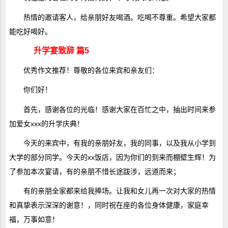
热情的邀请客人，给亲朋好友喝酒。吃喝不尊重。希望大家都
能吃好喝好。
升学宴致辞 篇5
优秀作文
推荐！尊敬的各位来宾和亲友们：
你们好！
首先，感谢各位的光临！感谢大家在百忙之中，抽出时间来参
加爱女xxx的升学庆典！
今天的来宾中，有我的亲朋好友，我的同事，以及我从小学到
大学的部分同学。今天的xx饭店，因为你们的到来而棚壁生辉！为
了参加本次宴请，有的亲朋不惜长途跋涉，远道而来；
有的亲朋全家都来给我捧场。让我和女儿再一次对大家的热情
和真挚表示深深的谢意！，同时祝在座的各位身体健康，家庭幸
福，万事如意！