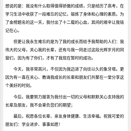
想说的是：我没有什么取得值得骄傲的成绩，只是经历了高考，在
学习生活中收获了一段难忘的记忆，锻炼了身体和心理的素质。为
了金榜题名的这一天，我付出了十二载的心血，其间的艰辛让我铭
记在心。
但更让我永生难忘的是为了我的成长而给予我帮助的人们：我
伟大的父母，关心我的长辈，还有与我一同走过这段光辉岁月的同
窗们，因为有了你们，才有了我现在暂时的成功。
今天，我非常高兴，不仅因为我迈进了向往以久的象牙塔。更
因为有一直在关心、教诲我成长的长辈和朋友们共聚在一堂分享这
个美好的时刻。
今后，我要努力报答为我付出一切的父母和默默关心支持我的
长辈及朋友，我不会辜负您们的期望；
最后，祝愿各位长辈、亲友身体健康、生活幸福。祝我可爱的
朋友们：学业进步、事事如愿！