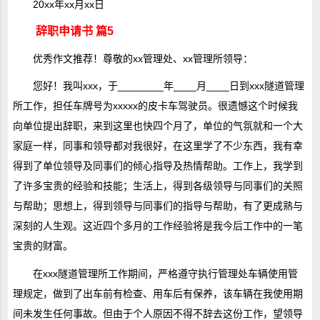
20xx年xx月xx日
辞职申请书 篇5
优秀作文
推荐！尊敬的xx管理处、xx管理所领导：
您好！我叫xxx，于________年____月____日到xxx隧道管理
所工作，担任车牌号为xxxxx的皮卡车驾驶员。很遗憾这个时候我
向单位提出辞职，来到这里也快四个月了，单位的气氛就和一个大
家庭一样，同事和领导都对我很好，在这里学了不少东西，我有幸
得到了单位领导及同事们的倾心指导及热情帮助。工作上，我学到
了许多宝贵的经验和技能；生活上，得到各级领导与同事们的关照
与帮助；思想上，得到领导与同事们的指导与帮助，有了更成熟与
深刻的人生观。这近四个多月的工作经验将是我今后工作中的一笔
宝贵的财富。
在xxx隧道管理所工作期间，严格遵守执行管理处车辆使用管
理规定，做到了出车前有检查、用车后有保养，该车辆在我使用期
间未发生任何事故。但由于个人原因不得不辞去这份工作，望领导