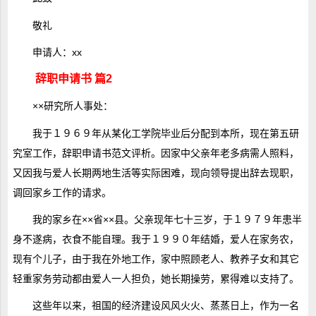
敬礼
申请人：xx
辞职申请书 篇2
××研究所人事处：
我于１９６９年从某化工学院毕业后分配到本所，现在第五研
究室工作，辞职申请书范文评析。因家中父亲年老多病需人照料，
又因我与爱人长期两地生活等实际困难，现向领导提出辞去现职，
调回家乡工作的请求。
我的家乡在××省××县。父亲现年七十三岁，于１９７９年患半
身不遂病，衣食不能自理。我于１９９０年结婚，爱人在家务农，
现有个儿子，由于我在外地工作，家中照顾老人、教养子女和其它
轻重家务劳动都由爱人一人担负，她长期操劳，累得难以支持了。
这些年以来，祖国的经济建设风风火火、蒸蒸日上，作为一名