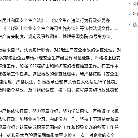
简
年
人民共和国安全生产法》、《安全生产违法行为行政处罚办
幼
》《非煤矿山企业安全生产许可实施办法》等法律法规文件。二
生产有关制度、规定及事故调查、处理等国务院23号令方法。
责要求自己，认真履行职责，对2起生产安全事故的调查处理，对
17家非煤山企业申请办理安全生产经营许可证延期；严格按上级安
整治工作；加强了非煤矿山和尾矿库的检查抽查工作。在工作中
成各项工作任务。这些事故的调查处理中，我严格按照《安全生
法律法规，严格执法，对事故单位和有关责任人依法进行了处罚。
及时指令整改、及时组织调查，按时限、按程序实施行政处罚和
中严格依法行事，努力遵章守纪，努力学法用法。严格遵守《机
依法行政、加强业务学习、完成份内工作，坚持上下班制度和请
遵章守纪；认真完成职责范围内的工作和领导交办的各项工作任
对井工矿和重大危险源做到每季度至少检查一次。对企业的安全工