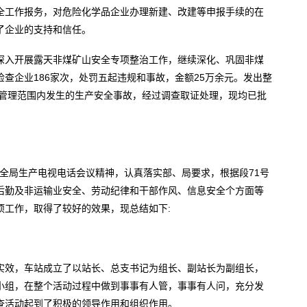
全工作报务，对危险化学品企业办理新建、改建等申报手续的在
了企业的支持和信任。
深入开展露天非煤矿山安全专项整治工作，继续深化、巩固非煤
查企业186家次，处罚五起违规和事故，金额25万余元。发出整
监管理范围内发生的生产安全事故，经过调查取证处理，现均已批
xx”全局生产电视电话会议精神，认真落实部、局要求，根据段71号
后勤及非运输业安全、劳动纪律和干部作风、信息安全个方面等
项工作，取得了较好的效果，现总结如下:
实效，车站成立了以站长、总支书记为组长、副站长为副组长，
小组，在整个活动过程中做到事事有人管，事事有人问，充分发
查活动起到了积极的领导作用和组织作用。