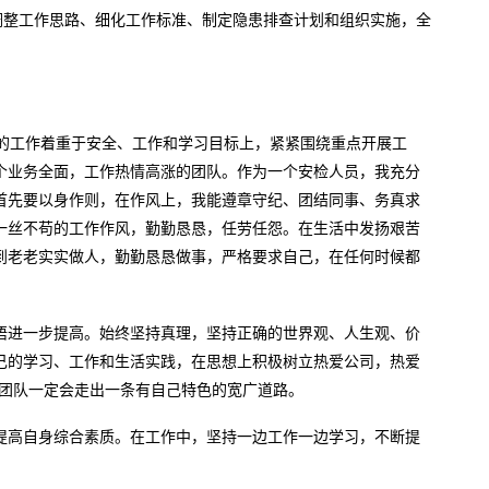
调整工作思路、细化工作标准、制定隐患排查计划和组织实施，全
们的工作着重于安全、工作和学习目标上，紧紧围绕重点开展工
个业务全面，工作热情高涨的团队。作为一个安检人员，我充分
首先要以身作则，在作风上，我能遵章守纪、团结同事、务真求
一丝不苟的工作作风，勤勤恳恳，任劳任怨。在生活中发扬艰苦
到老老实实做人，勤勤恳恳做事，严格要求自己，在任何时候都
悟进一步提高。始终坚持真理，坚持正确的世界观、人生观、价
己的学习、工作和生活实践，在思想上积极树立热爱公司，热爱
的团队一定会走出一条有自己特色的宽广道路。
提高自身综合素质。在工作中，坚持一边工作一边学习，不断提