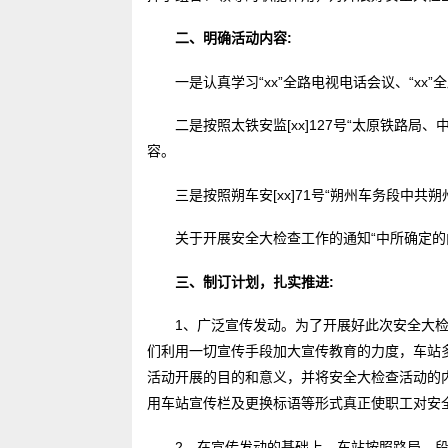
二、明确活动内容:
一是认真学习“xx”全路电视电话会议、“x
二是按照太铁安监[xx]127号“太原铁路
容。
三是按照朔车安[xx]71号“朔州车务段中共
关于开展安全大检查工作的通知“中所确定的
三、制订计划，扎实推进:
1、广泛宣传发动。为了开展好此次安全大
们利用一切宣传手段加大宣传教育的力度，车站
活动开展的目的和意义，并将安全大检查活动的
用车站宣传栏及更换标语等形式真正使职工对安
2、在宣传发动的基础上，车站按照路局、