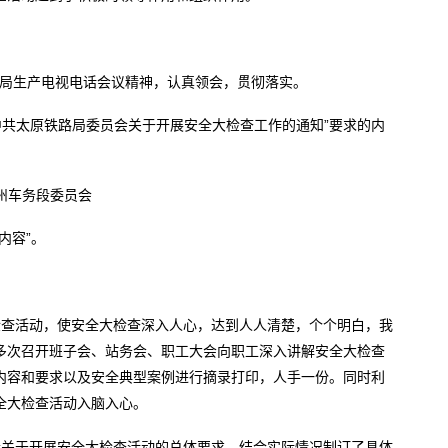
x”全局生产电视电话会议精神，认真领会，贯彻落实。
局、中共太原铁路局委员会关于开展安全大检查工作的通知”要求的内
朔州车务段委员会
内容”。
检查活动，使安全大检查深入人心，达到人人清楚，个个明白，我
多次召开班子会、站务会、职工大会向职工深入讲解安全大检查
内容和要求以及安全典型案例进行摘录打印，人手一份。同时利
全大检查活动入脑入心。
段关于开展安全大检查活动的总体要求，结合实际情况制订了具体