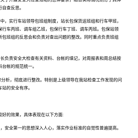
行自查反思。
动中，实行车站领导包班组制度，站长包保货运班组和行车甲班，
保行车丙班、调车组乙班，包保行车丁班、调车丙班。包保站领
所包班组的反思会和负责对查出问题的整改。同时重点负责班组
站长负责安全大检查有关资料、台帐的填记，对周报表和周总结按
料台帐的规范统一。
追踪分析，彻底进行整改。特别是上级领导在我站检查工作发现的问
车站的安全有序。
较好的效果，具体表现在以下方面:
强，安全第一的思想深入人心，落实作业标准的自觉性普遍提高。