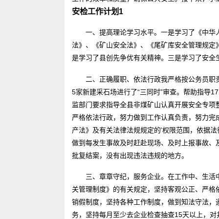
安检工作计划1
一、提高理论学习水平。一是学习了《中华
法》、《矿山安全法》、《尾矿库安全管理规定
是学习了县创先争优有关精神。三是学习了安全
二、正确履职、依法行政我严格按公务员职
5家新建采石场进行了“三同时”审查。帮助指导
监部门要求指导全县非煤矿山认真开展安全专项
严格依法行政，努力做到工作认真负责，努力完
产法》及有关法律法规规定的’权限范围，依据
做到每发生事故及时赶赴现场、及时上报事故、
批复结案，没有出现违法违规的地方。
三、章章守纪，服务企业。在工作中、生活
关管理制度》的有关规定，坚持客观公正、严格
销假制度，坚持各种工作制度，做到知法守法，
务，坚持每月至少去企业检查抽查15天以上，