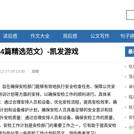
读后感
作文大全
观后感
公文写作
句子
14篇精选范文）-凯发游戏
最
化
12-27 09:13:00
总结
驾
，旨在确保安检部门能够有效地执行安全检查任务，保障公共安
单
培训计划等方面的安排，以确保安检工作的顺利进行。具体来
程
效率：通过合理安排人员和设备，优化安检流程，提高安检效率，确
标
培训计划和设备维护计划，确保安检人员具备足够的安全意识和技
安
 提升安检质量：通过合理安排人员和设备，确保安检工作的质量，
之，安检工作计划是安检部门的重要工作之一，它有助于提高安检
小
编为你分享一些安检工作计划的范文，供你参考学习！