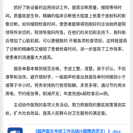
抓好了新设备的运用培训工作，提高诊断质量，缩短等待时
间。质量就是生命，精确的临床诊断很大程度上依靠于放射科的影
像诊断。如何缩短检查时间，使患者能够得到刚好的诊治始终是院
领导所关切的，院领导我科所急，在他们的关切和支持下，我科新
近增加了心脏彩超，可以更细致的.开展各项检查项目，这样既提高
了诊断的精确性又缩短了患者检查时间，进一步提高了工作效率，
使患者的流通量大大提高。
报告单基本做到规范合格，字迹工整，清楚，易于识认，不应
潦草和涂改，避开错别字，一般超声检查出具报告单时间做到小于
或等于半小时。劳务安排执行按劳取酬，多劳多得；通过节约用水
用电，节约纸张等，削减开支；年度完成b超检查近xx例。
主动协作医院的各项义务活动，努力把我院的惠民政策落到实
处，扩大社会效益，提高人民群众对卫生服务的满足度。
《超声医生年终工作总结(6篇精选范文）》.doc