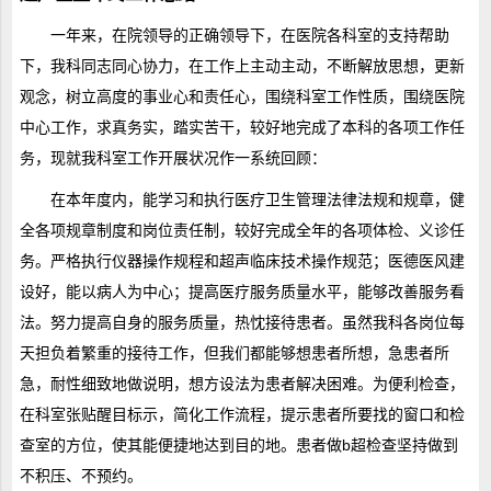
一年来，在院领导的正确领导下，在医院各科室的支持帮助
下，我科同志同心协力，在工作上主动主动，不断解放思想，更新
观念，树立高度的事业心和责任心，围绕科室工作性质，围绕医院
中心工作，求真务实，踏实苦干，较好地完成了本科的各项工作任
务，现就我科室工作开展状况作一系统回顾：
在本年度内，能学习和执行医疗卫生管理法律法规和规章，健
全各项规章制度和岗位责任制，较好完成全年的各项体检、义诊任
务。严格执行仪器操作规程和超声临床技术操作规范；医德医风建
设好，能以病人为中心；提高医疗服务质量水平，能够改善服务看
法。努力提高自身的服务质量，热忱接待患者。虽然我科各岗位每
天担负着繁重的接待工作，但我们都能够想患者所想，急患者所
急，耐性细致地做说明，想方设法为患者解决困难。为便利检查，
在科室张贴醒目标示，简化工作流程，提示患者所要找的窗口和检
查室的方位，使其能便捷地达到目的地。患者做b超检查坚持做到
不积压、不预约。