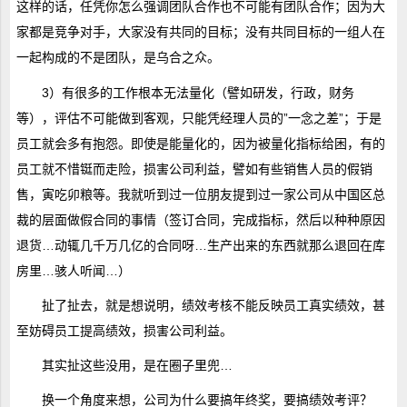
这样的话，任凭你怎么强调团队合作也不可能有团队合作；因为大
家都是竞争对手，大家没有共同的目标；没有共同目标的一组人在
一起构成的不是团队，是乌合之众。
3）有很多的工作根本无法量化（譬如研发，行政，财务
等），评估不可能做到客观，只能凭经理人员的”一念之差”；于是
员工就会多有抱怨。即使是能量化的，因为被量化指标给困，有的
员工就不惜铤而走险，损害公司利益，譬如有些销售人员的假销
售，寅吃卯粮等。我就听到过一位朋友提到过一家公司从中国区总
裁的层面做假合同的事情（签订合同，完成指标，然后以种种原因
退货…动辄几千万几亿的合同呀…生产出来的东西就那么退回在库
房里…骇人听闻…）
扯了扯去，就是想说明，绩效考核不能反映员工真实绩效，甚
至妨碍员工提高绩效，损害公司利益。
其实扯这些没用，是在圈子里兜…
换一个角度来想，公司为什么要搞年终奖，要搞绩效考评？