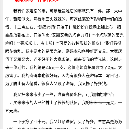
我有许多难忘的事，可是我最难忘的事就只有一件。那一大中
午，骄阳似火。照得地面火辣辣的，可这丝毫没有影响同学们的热
情，十二点左右，“跳蚤市场”开始了！我纷纷在操场上铺上布，把
商品放到布上，开始叫卖:“又甜又香的巧克力呀！”“小巧玲珑的莹光
笔呀！”“买米米卡，点卡啦！”“可爱的各种形状的橡皮！”我们看得
眼花缭乱。我主要卖的是莹光笔，密码本和各种新奇文具。大家厌
倦了又粗又大，还不好用的大宽条笔，都来买我的莹光笔，这时走
来一位老师，我的笔是2.5元一支，这位老师竟把价砍到了2元。太
厉害了。我的密码本也很好玩，因为有很多人在密码本上写日记，
为了防止有人偷看，很多人又设了密码。我又挣了好多钱。
我又把米米卡卖了一些，准备高价出售，可我刚放到柜台上
上，买米米卡的人已经排上了长长的队伍，我的米米卡十元买，十
五元卖。
一下子挣了四十元。我又赶紧进货，买了好多，生意真是源源