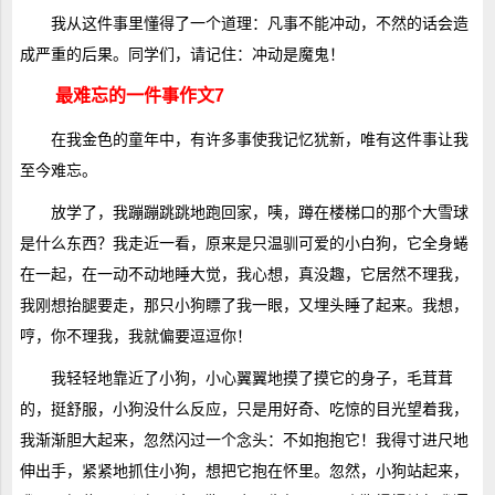
我从这件事里懂得了一个道理：凡事不能冲动，不然的话会造
成严重的后果。同学们，请记住：冲动是魔鬼！
最难忘的一件事作文7
在我金色的童年中，有许多事使我记忆犹新，唯有这件事让我
至今难忘。
放学了，我蹦蹦跳跳地跑回家，咦，蹲在楼梯口的那个大雪球
是什么东西？我走近一看，原来是只温驯可爱的小白狗，它全身蜷
在一起，在一动不动地睡大觉，我心想，真没趣，它居然不理我，
我刚想抬腿要走，那只小狗瞟了我一眼，又埋头睡了起来。我想，
哼，你不理我，我就偏要逗逗你！
我轻轻地靠近了小狗，小心翼翼地摸了摸它的身子，毛茸茸
的，挺舒服，小狗没什么反应，只是用好奇、吃惊的目光望着我，
我渐渐胆大起来，忽然闪过一个念头：不如抱抱它！我得寸进尺地
伸出手，紧紧地抓住小狗，想把它抱在怀里。忽然，小狗站起来，