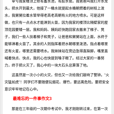
幸亏我家楼顶上修有蓄水池，有胶水管。我爸爸叫我打开水龙
头，把水开到最大，他接了一桶水就提起水桶朝燃着的树枝上泼
水，我舅舅拉着水管举得老高老高朝有火的地方喷水。可是这样
做，也只有一点点水才能淋到火苗，因为我家的楼顶比隔壁家的屋
顶花园要矮一层。我和妈妈、姨妈赶快跑回家去搬来了梯子、凳
子，我们一些人扶着梯子和凳子，让爸爸和舅舅站在上面，水终于
能够淋着火苗了。其余的人则指挥着把水朝哪里泼洒，指点着哪里
还有火星，哪里还需要喷水。我妹妹站在旁边急得直跺脚，嘴里直
喊着快点、快点，我的心也快提到嗓子眼了。经过大家的一番努
力，终于把火灭了，我心中的一块大石头总算落了地。
这虽然是一次小小的火灾，但也又一次给我们敲响了警钟。“火
灾猛如虎”！同学们不要随便玩烟花、爆竹，要远离危险。要把安全
意识牢牢地记在心中。
最难忘的一件事作文3
那是在三年级的一次期中考试中，我才刚刚转过来，在第一次