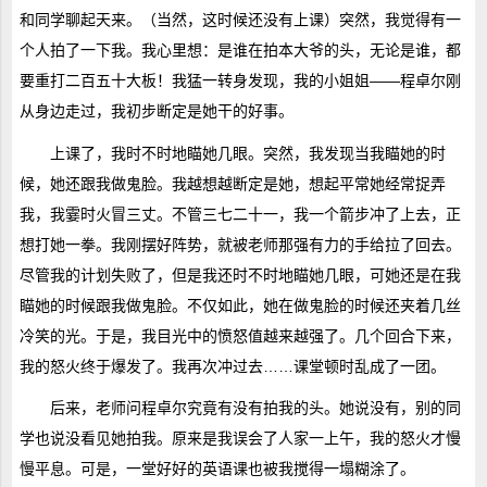
和同学聊起天来。（当然，这时候还没有上课）突然，我觉得有一
个人拍了一下我。我心里想：是谁在拍本大爷的头，无论是谁，都
要重打二百五十大板！我猛一转身发现，我的小姐姐――程卓尔刚
从身边走过，我初步断定是她干的好事。
上课了，我时不时地瞄她几眼。突然，我发现当我瞄她的时
候，她还跟我做鬼脸。我越想越断定是她，想起平常她经常捉弄
我，我霎时火冒三丈。不管三七二十一，我一个箭步冲了上去，正
想打她一拳。我刚摆好阵势，就被老师那强有力的手给拉了回去。
尽管我的计划失败了，但是我还时不时地瞄她几眼，可她还是在我
瞄她的时候跟我做鬼脸。不仅如此，她在做鬼脸的时候还夹着几丝
冷笑的光。于是，我目光中的愤怒值越来越强了。几个回合下来，
我的怒火终于爆发了。我再次冲过去……课堂顿时乱成了一团。
后来，老师问程卓尔究竟有没有拍我的头。她说没有，别的同
学也说没看见她拍我。原来是我误会了人家一上午，我的怒火才慢
慢平息。可是，一堂好好的英语课也被我搅得一塌糊涂了。