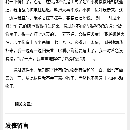
我一下愣住了，心想：这只狗不会是生气了吧？小狗慢慢地朝我逼
近，我胆战心惊地往后退，料想大事不妙。小狗一边冲我走来，还
一边冲我直叫，我朝它摆了摆手，吞吞吐吐地说：“别……别过来
呀！”自己的腿也微微抖动起来。我此时不由得想起妈妈的话：“被
狗咬了，得一连打七八天的针，弄不好，会得狂犬病！”我越想越害
怕，心里像有十五个吊桶―七上八下。它撒开四条腿，飞快地朝我
扑来，我一边跑一边回头看，眼看小狗就要追上了，我一时着急没
看路，“叭”一声，我重重地摔进了路旁的沙坑……。
通过这件事，我知道了所有的动物都有温和的一面，但也有凶
恶的一面，从此以后我不会再惹小狗了，当然也不再惹其它的小动
物了。
相关文章：
发表留言