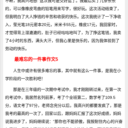
不断，我高兴地想:“这次我可是交好运了。我最后买了几条长长
的，可以像橡皮弯曲的铅笔用来写字，很好玩。这次活动结束了，
但我明白了大人挣钱的辛苦和收获的快乐。这次我统计了一下净收
入，莹光笔18元密本20元，米米卡55元，橡皮17元，我回家时，
才觉得背上湿漉漉的，肚子已经咕咕地叫了，为了挣这笔钱，我卖
了4小时的东西，满头大汗，但我心里是快乐的，因为我体验到了
劳动的快乐。
最难忘的一件事作文5
人生中或许有很多难忘的事，其中就有这么一件事，是我在小
学阶段的一次胜利吧！
那是在三年级的一次期中考试中，我才刚刚转过来，在第一次
的考试中，我居然名列前茅，考了个全班第二，数学考了109.5
分，语文考了97分，老师念完分以后，我高兴的都要发疯了，那是
我考的最高的一次了，回家以后，跟妈妈汇报了这次好成绩，妈妈
说我进步了，妈妈继续说：“那你也不能骄傲，我按耐住内心的兴奋