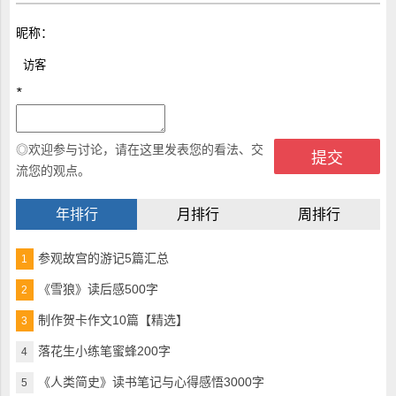
昵称：
*
◎欢迎参与讨论，请在这里发表您的看法、交
流您的观点。
年排行
月排行
周排行
参观故宫的游记5篇汇总
1
《雪狼》读后感500字
2
制作贺卡作文10篇【精选】
3
落花生小练笔蜜蜂200字
4
《人类简史》读书笔记与心得感悟3000字
5