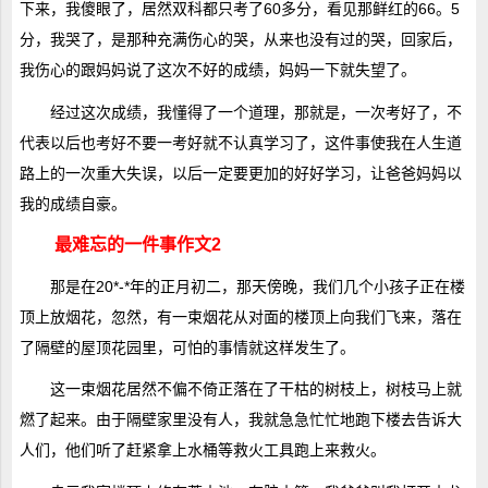
下来，我傻眼了，居然双科都只考了60多分，看见那鲜红的66。5
分，我哭了，是那种充满伤心的哭，从来也没有过的哭，回家后，
我伤心的跟妈妈说了这次不好的成绩，妈妈一下就失望了。
经过这次成绩，我懂得了一个道理，那就是，一次考好了，不
代表以后也考好不要一考好就不认真学习了，这件事使我在人生道
路上的一次重大失误，以后一定要更加的好好学习，让爸爸妈妈以
我的成绩自豪。
最难忘的一件事作文2
那是在20*-*年的正月初二，那天傍晚，我们几个小孩子正在楼
顶上放烟花，忽然，有一束烟花从对面的楼顶上向我们飞来，落在
了隔壁的屋顶花园里，可怕的事情就这样发生了。
这一束烟花居然不偏不倚正落在了干枯的树枝上，树枝马上就
燃了起来。由于隔壁家里没有人，我就急急忙忙地跑下楼去告诉大
人们，他们听了赶紧拿上水桶等救火工具跑上来救火。