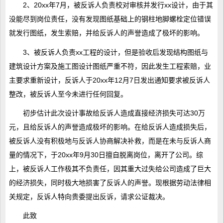
2、20xx年7月，被反诉人负责校对审核并发行xx设计，由于其
没能尽到岗位责任，没有发现图纸基础上的钢柱地脚螺栓定位错误
就发行图纸，发生索赔，并给反诉人的声誉造成了极坏的影响。
3、被反诉人负责xx工程的设计，但是验收后发现结构图纸与
建筑设计方案及施工图设计图纸严重不符，因此发生工程索赔，业
主要求重新设计，反诉人于20xx年12月7日发出通知要求被反诉人
整改，被反诉人至今未进行任何回复。
初步估计此次设计事故给反诉人造成直接经济损失可达30万
元，且给反诉人的声誉造成极坏的影响。在给反诉人造成损失后，
被反诉人没有积极地与反诉人协商解决补救，而是在未与反诉人商
量的情况下，于20xx年9月30日擅自脱离岗位，离开了公司。综
上，被反诉人工作极其不负责任，因其重大过失给公司造成了巨大
的经济损失，同时极大地损害了反诉人的声誉。现根据劳动法律相
关规定，反诉人特向贵委提出反诉，请求公证裁决。
此致