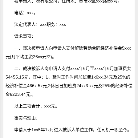
被申请人：xx有限公司，住所地：xx市xx区xxx路xxx号。
电话：xxx。
法定代表人：xxx职务：xxx
请求事项：
一、裁决被申请人向申请人支付解除劳动合同经济补偿金5xxx
元(月平均工资26xx元*2)。
二、裁决被诉人向申请人支付xxxx年6月至xxxx年6月加班费共
54455.15元，其中：1、延时工作时间加班费1x6xx.34元及25%的
经济补偿金466x.5x元;2休息日加班费24xx3.xx元及25%的经济补偿
金6223.44元;。
以上二项合计：xxx元。
事实与理由：
申请人于1xx5年1x月进入被诉人单位工作，任司机一职至今。