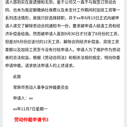
请人感到实在是遗憾和无奈。鉴于公司又一直不与我签订劳动合
同、也未为我足额缴纳社保费以及未支付工作期间的加班工资等一
系列违法情形，故我只好选择辞职，并于xx年9月13日正式向被申
请人递交了解除劳动合同通知书一份，要求被申请人结清工资和经
济补偿金给我。然而被申请人直到9月30日才付清了8月份的工资，
但是对9月份应该付的12天工资、解除合同经济补偿金、双倍工资
差额以及加班工资至今没有付给申请人。申请人为了维护作为劳动
者的合法权益，根据《劳动合同法》和相关法规的规定，特向你委
申请仲裁，请求依法申请人的上述请求。
此致
常熟市劳动人事争议仲裁委员会
申请人：xx
xx年11月7日星期一
劳动仲裁申请书3