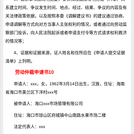
系建立时间、争议发生时间、地点、经过、结果、争议的内容及有
关法律政策依据，以及按照本委《调解建议书》的建议通过协商、
申请调解等方式向对方当事人主张权利的情况，或者通过向劳动监
察部门投诉，向人民法院起诉或者申请支付令等方式请求权利救济
的情况等；
4、证据和证据来源，证人姓名和住所应在《申请人提交证据
清单》上列明。
劳动仲裁申请书10
申请人：xxx，女，1962年3月14日出生，汉族，住址：海南
省海口市美兰区下洋村xxx号
被申请人：海口xxx市场管理有限公司
住址：海口市琼山区府城镇中山南路水果市场二楼
法定代表人：xxx