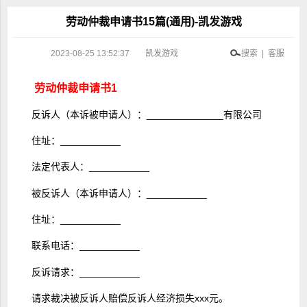
劳动仲裁申请书15篇(通用)-凯发游戏
2023-08-25 13:52:37
凯发游戏
搜索 | 客服
劳动仲裁申请书1
反诉人（本诉被申请人）：______________有限公司
住址：___________
法定代表人：___________
被反诉人（本诉申请人）：___________
住址：___________
联系电话：___________
反诉请求：___________
请求裁决被反诉人赔偿反诉人经济损失xxx元。