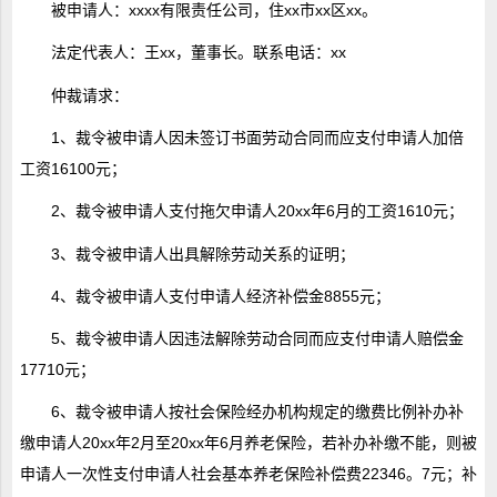
被申请人：xxxx有限责任公司，住xx市xx区xx。
法定代表人：王xx，董事长。联系电话：xx
仲裁请求：
1、裁令被申请人因未签订书面劳动合同而应支付申请人加倍
工资16100元；
2、裁令被申请人支付拖欠申请人20xx年6月的工资1610元；
3、裁令被申请人出具解除劳动关系的证明；
4、裁令被申请人支付申请人经济补偿金8855元；
5、裁令被申请人因违法解除劳动合同而应支付申请人赔偿金
17710元；
6、裁令被申请人按社会保险经办机构规定的缴费比例补办补
缴申请人20xx年2月至20xx年6月养老保险，若补办补缴不能，则被
申请人一次性支付申请人社会基本养老保险补偿费22346。7元；补