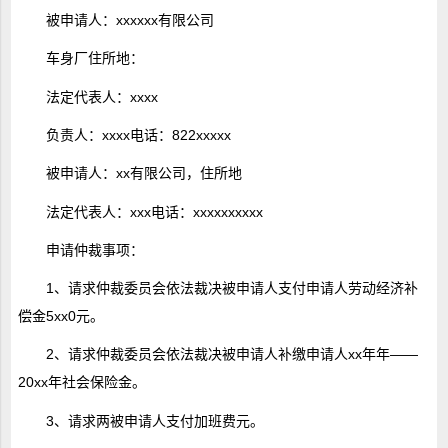
被申请人：xxxxxx有限公司
车身厂住所地：
法定代表人：xxxx
负责人：xxxx电话：822xxxxx
被申请人：xx有限公司，住所地
法定代表人：xxx电话：xxxxxxxxxx
申请仲裁事项：
1、请求仲裁委员会依法裁决被申请人支付申请人劳动经济补
偿金5xx0元。
2、请求仲裁委员会依法裁决被申请人补缴申请人xx年年——
20xx年社会保险金。
3、请求两被申请人支付加班费元。