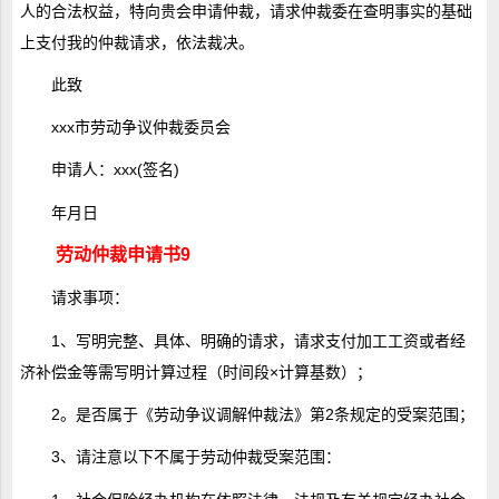
人的合法权益，特向贵会申请仲裁，请求仲裁委在查明事实的基础
上支付我的仲裁请求，依法裁决。
此致
xxx市劳动争议仲裁委员会
申请人：xxx(签名)
年月日
劳动仲裁申请书9
请求事项：
1、写明完整、具体、明确的请求，请求支付加工工资或者经
济补偿金等需写明计算过程（时间段×计算基数）；
2。是否属于《劳动争议调解仲裁法》第2条规定的受案范围；
3、请注意以下不属于劳动仲裁受案范围：