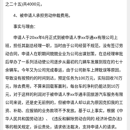
之二十五)共4000元，
4、被申请人承担劳动仲裁费用。
事实与理由：
申请人于20xx年6月正式到被申请人李xx华通xx有限公司上
班，担任其副总经理一职，当时由于公司经营不规范，没有签订劳
动合同，申请人在职期间兢兢业业为公司出谋划策，在总经理审批
后举办了一系列活动使公司逐步从最初的几辆车发展到现在的七十
余辆车。今年又为公司完成春运，由于公司新车上牌耽误等原因，
导致没有按预约的时间到达，预定任务为100万元，实际回收70万
元，除去费用，不算来回载客赢利，每台车的净利仍能达到10万
元，对于这样的利润对于被申请人李xx华通丰田旅游汽车服务有限
公司来说，还是史无前例的，但被申请人却以此为原因克扣我的工
资、补助、应报销的业务款项不予发放。基于以上事实，根据《中
华人民共和国劳动法》、《违反和解除劳动合同的.经济补偿办法》
等的相关规定，诉讼贵处，请求依法裁决，支持申请人的请求。