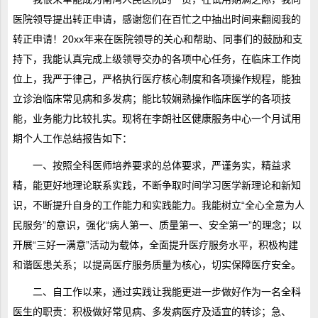
医院领导提出转正申请，感谢您们在百忙之中抽出时间来翻阅我的
转正申请！20xx年来在医院领导的关心和帮助、同事们的鼓励和支
持下，我能认真完成上级领导交办的各项中心任务，在临床工作岗
位上，我严于律己，严格执行医疗核心制度和各项操作规程，能独
立诊治临床常见病和多发病；能比较娴熟操作临床医学的各项技
能，业务能力比较扎实。现将在李朗社区健康服务中心一个月试用
期个人工作总结报告如下：
一、按照全科医师培养要求的总体要求，严谨务实，精益求
精，能更好地理论联系实践，不断争取时间学习医学新理论和新知
识，不断提升自身的工作能力和实践能力。我能树立“全心全意为人
民服务”的意识，强化“病人第一、质量第一、安全第一”的理念；以
开展“三好一满意”活动为载体，全面提升医疗服务水平，积极构建
和谐医患关系；以提高医疗服务质量为核心，切实保障医疗安全。
二、自工作以来，通过实践让我能更进一步做好作为一名全科
医生的职责：积极做好常见病、多发病医疗及适宜的转诊；急、