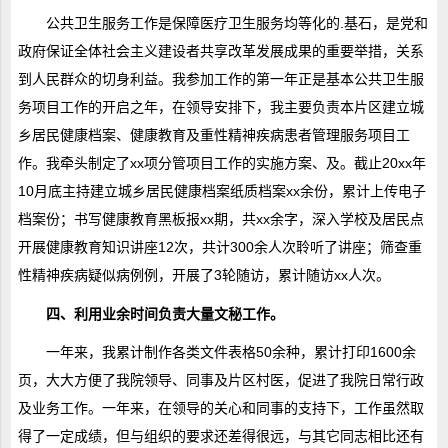
公共卫生服务工作是保障医疗卫生服务均等化的.基石，是党和
政府保证全体社会主义建设者共享改革发展成果的重要举措，关系
到人民群众的切身利益。我参加工作的第一年正是基本公共卫生服
务项目工作的开启之年，在领导安排下，我主要负责本片区建立城
乡居民健康档案、健康教育及重性精神疾病患者管理服务项目工
作。我牵头制定了xx项分管项目工作的实施方案、及。截止20xx年
10月底主持建立城乡居民健康档案纸质档案xx余份，累计上传电子
档案份；书写健康教育黑板报xx期，共xx余字，深入学校及居民点
开展健康教育知识讲座12次，共计300余人次聆听了讲座；筛查重
性精神疾病疑似病例例，开展了3轮随访，累计随访xx人次。
四、利用业余时间负责大量文秘工作。
一年来，我累计制作各类文件表格50余种，累计打印1600余
页，大大方便了我院领导、同事及片区村医，促进了我院日常行政
及业务工作。一年来，在领导的关心和同事的支持下，工作虽然取
得了一定成绩，但与组织的要求还差得很远，与其它同志相比还有