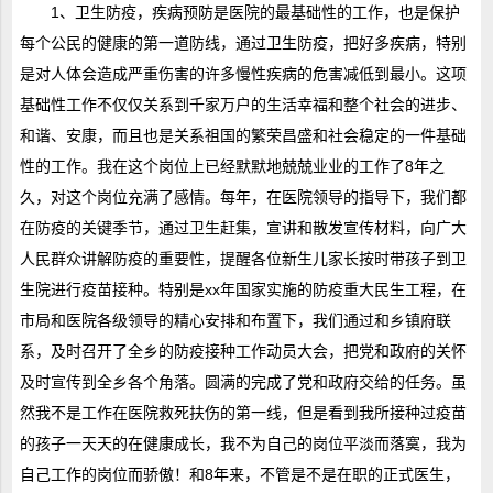
1、卫生防疫，疾病预防是医院的最基础性的工作，也是保护
每个公民的健康的第一道防线，通过卫生防疫，把好多疾病，特别
是对人体会造成严重伤害的许多慢性疾病的危害减低到最小。这项
基础性工作不仅仅关系到千家万户的生活幸福和整个社会的进步、
和谐、安康，而且也是关系祖国的繁荣昌盛和社会稳定的一件基础
性的工作。我在这个岗位上已经默默地兢兢业业的工作了8年之
久，对这个岗位充满了感情。每年，在医院领导的指导下，我们都
在防疫的关键季节，通过卫生赶集，宣讲和散发宣传材料，向广大
人民群众讲解防疫的重要性，提醒各位新生儿家长按时带孩子到卫
生院进行疫苗接种。特别是xx年国家实施的防疫重大民生工程，在
市局和医院各级领导的精心安排和布置下，我们通过和乡镇府联
系，及时召开了全乡的防疫接种工作动员大会，把党和政府的关怀
及时宣传到全乡各个角落。圆满的完成了党和政府交给的任务。虽
然我不是工作在医院救死扶伤的第一线，但是看到我所接种过疫苗
的孩子一天天的在健康成长，我不为自己的岗位平淡而落寞，我为
自己工作的岗位而骄傲！和8年来，不管是不是在职的正式医生，