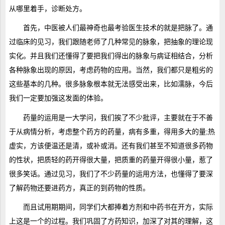
从哪里着手，诊断处方。
首先，中医被人们最神奇也最考验医生技术的就是把脉了。通
过临床的见习，我们跟随老师了几种常见的脉象，把抽象的理论现
实化。并且我们还懂得了要把我们得出的脉象与病证相结合，分析
各种脉象出现的原因，考虑药物的应用。当然，我们都只是粗劣的
这些基本的几种。很多脉象根本就无法感受出来，比如濡脉，今后
我们一定要加强这发面的体验。
药量的运用是一大学问，我们挨了不少批评，主要就在于不善
于从病情分析，考虑整个药方的药量，病有多重，得用多大的量;热
虚实，方该便温还是清，或补或消。还有我们甚至不知道很多药物
的性状，把质轻的药开得很大量，把质重的药量开得很小量，惹了
很多笑话。通过见习，我们了不少药量的运用方法，也懂得了要深
了解药物还要进药方，真正的到药物的性质。
而且试用期期间，同学们大都捧着方剂和中药书在开方，实际
上这是一个的过程。我们巩固了方药知识，加深了对其的理解，这