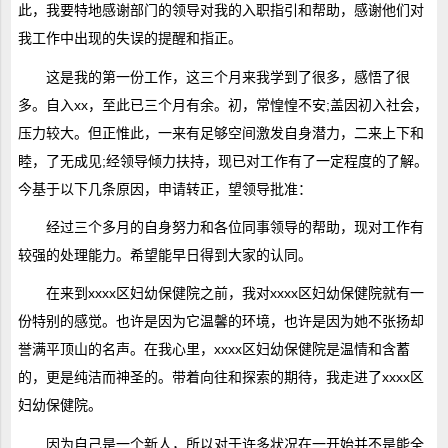
此，我要特地感谢部门的领导对我的入职指引和帮助，感谢他们对
我工作中出现的失误的提醒和指正。
这是我的第一份工作，这三个月来我学到了很多，感悟了很
多。自入xx，至此已三个月有余。初，常惶惶不安;盖因初入社会，
压力较大。但正惟此，一来有足够空间激发自身潜力，二来上下和
睦，了无成见;经领导倾力扶持，现已对工作有了一定程度的了解。
今基于以下几条原因，申请转正，望领导批准：
经过三个多月的自身努力和各位同事领导的帮助，现对工作有
较强的处理能力。希望能早日得到大家的认同。
在来到xxxx区妇幼保健院之前，我对xxxx区妇幼保健院就有一
份特别的感觉。也许是因为它温馨的环境，也许是因为她不张扬却
誉满平顶山的名声。在我心里，xxxx区妇幼保健院是温情和含蓄
的，更是纯洁而神圣的。带着向往和探索的期待，我走进了xxxx区
妇幼保健院。
因为自己是一个新人，所以对于许多状况在一开始并不是能全