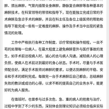
醉、颈丛麻醉，气管内插管全身麻醉，静脉复合麻醉等各种基本的
麻醉技术，在科室领导的带领和指导下，现在能独立完成日常的手
术麻醉及急诊手术的麻醉，并且在科主任及各位上级医师的帮助和
指导下能完成一些有一定难度的麻醉、操作及手术当中出现的紧急
情况的处理。
工作中严格执行各种工作制度、诊疗常规和操作规程，一丝不
苟的处理每一位病人，在最大程度上避免麻醉意外与医疗事故的发
生，如手术前访视病人时，诚心的去与病人沟通，减轻病人的心理
负担，使病人在术前达到最好的身心状态。手术时，尽量与手术医
师配合好，满足手术医师对麻醉的要求，以便达到麻醉的平稳、安
全和手术的顺利完成。每做完一台手术麻醉后自己都会，总结麻醉
失败的教训或成功的心得，以求不断的提高自己的业务水平，能更
好的为病人服务。
在值班时，也曾参与过多次危、急、重的病人的抢救与治疗，
过程中学到了不少的东西，深刻体会到理论知识必须结合临床实际