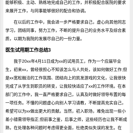
能够积极、主动、熟练地完成自己的工作，并积极配合医院的要求
来展开工作，与同事能够很好的配合和协调。
在以后的工作中，我会进一步严格要求自己，虚心向其他同志
学习，团结同事，努力工作，不断的提升自己的业务水平及综合素
质，以期为我院的发展尽自己的一份力量。
医生试用期工作总结3
我于20xx年4月11日成为xx的试用员工，作为一个应届毕业
生，初来xx，曾经很担心不知该怎么与人共处，该如何做好工作;但
是xx宽松融洽的工作氛围、团结向上的凯发游戏的文化，让我很快
完成了从学生到职员的转变，让我较快适应了xx的工作环境。在本
部门的工作中，我一直严格要求自己，认真及时做好领导布置的每
一项任务。不懂的问题虚心向别人学习请教，不断提高充实自己，
希望可以为xx做出更大的贡献。当然，初入职场，难免出现一些小
差小错需领导指正;但前事之鉴，后事之师，这些经历也让我不断成
熟，在处理各种问题时考虑得更全面，杜绝类似失误的发生。在