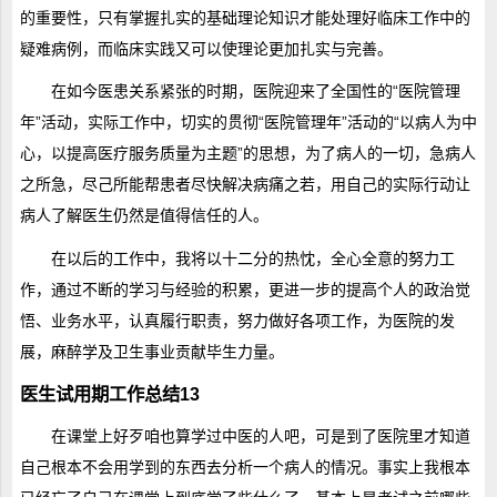
的重要性，只有掌握扎实的基础理论知识才能处理好临床工作中的
疑难病例，而临床实践又可以使理论更加扎实与完善。
在如今医患关系紧张的时期，医院迎来了全国性的“医院管理
年”活动，实际工作中，切实的贯彻“医院管理年”活动的“以病人为中
心，以提高医疗服务质量为主题”的思想，为了病人的一切，急病人
之所急，尽己所能帮患者尽快解决病痛之若，用自己的实际行动让
病人了解医生仍然是值得信任的人。
在以后的工作中，我将以十二分的热忱，全心全意的努力工
作，通过不断的学习与经验的积累，更进一步的提高个人的政治觉
悟、业务水平，认真履行职责，努力做好各项工作，为医院的发
展，麻醉学及卫生事业贡献毕生力量。
医生试用期工作总结13
在课堂上好歹咱也算学过中医的人吧，可是到了医院里才知道
自己根本不会用学到的东西去分析一个病人的情况。事实上我根本